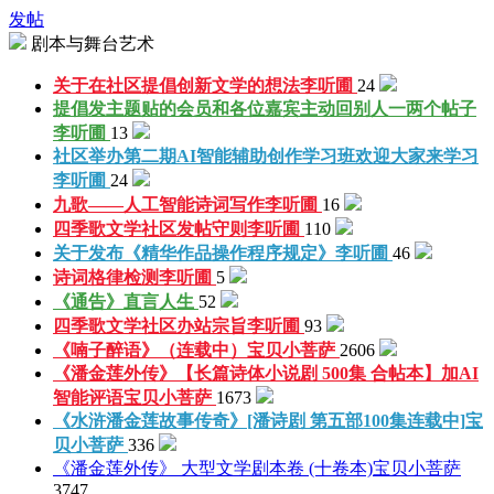
发帖
剧本与舞台艺术
关于在社区提倡创新文学的想法
李听圃
24
提倡发主题贴的会员和各位嘉宾主动回别人一两个帖子
李听圃
13
社区举办第二期AI智能辅助创作学习班欢迎大家来学习
李听圃
24
九歌——人工智能诗词写作
李听圃
16
四季歌文学社区发帖守则
李听圃
110
关于发布《精华作品操作程序规定》
李听圃
46
诗词格律检测
李听圃
5
《通告》
直言人生
52
四季歌文学社区办站宗旨
李听圃
93
《喃子醉语》（连载中）
宝贝小菩萨
2606
《潘金莲外传》【长篇诗体小说剧 500集 合帖本】加AI
智能评语
宝贝小菩萨
1673
《水浒潘金莲故事传奇》[潘诗剧 第五部100集连载中]
宝
贝小菩萨
336
《潘金莲外传》 大型文学剧本卷 (十卷本)
宝贝小菩萨
3747