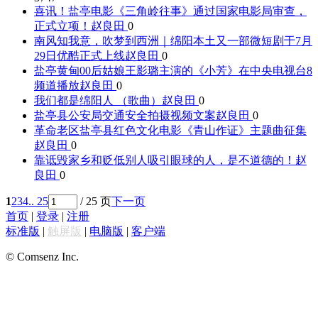
喜讯！盐亭电影《三角岭往事》通过国家电影局审查，
正式立项！
赵良田
0
南风知我意，吹梦到西洲｜绵阳本土又一部微短剧于7月
29日优酷正式上线
赵良田
0
盐亭黄甸00后姑娘王影璐主演的《小芳》在中央电视台8
频道播放
赵良田
0
我们都是绵阳人 （歌曲）
赵良田
0
盐亭县公安局交通安全拍摄视频文案
赵良田
0
革命老区盐亭县红色文化电影《青山作证》主题曲征集
赵良田
0
靠诋毁家乡和贬低别人吸引眼球的人，是不道德的！
赵
良田
0
1
2
3
4
.. 25
/ 25 页
下一页
首页
|
登录
|
注册
标准版
|
触屏版
|
电脑版
|
客户端
© Comsenz Inc.