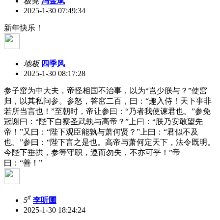
板凳
冯金斌
2025-1-30 07:49:34
新年快乐！
地板
四季风
2025-1-30 08:17:28
参子窋为中大夫，帝怪相国不治事，以为“岂少朕与？”使窋
归，以其私问参。参怒，答窋二百，曰：“趣入侍！天下事非
若所当言也！”至朝时，帝让参曰：“乃者我使谏君也。”参免
冠谢曰：“陛下自察圣武孰与高帝？”上曰：“朕乃安敢望先
帝！”又曰：“陛下观臣能孰与萧何贤？”上曰：“君似不及
也。”参曰：“陛下言之是也。高帝与萧何定天下，法令既明。
今陛下垂拱，参等守职，遵而勿失，不亦可乎！”帝
曰：“善！”‌
#
5
李听圃
2025-1-30 18:24:24