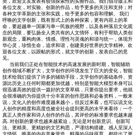
类，欢迎文友发表有较强探索性的实验作品。我们倡导版主和
各位文友，对实验、创新的作品，给予更多的关注和支持；对
各种文学革新的主张和实践，给予更多的包容和理解。 我们
呼唤的文学创新，既有形式上的各种探索，更有内容上的革
命，要超越单一国家与单一民族的视野，以及各种落后文化观
念的局限，要弘扬全人类共有的人文情怀，有利于帮助人类创
新观念，重构肉体、情感、理性与灵魂的和谐与统一，体现升
华心灵，珍惜生命，追求和谐，创建美好世界的文学精神。欢
迎各位文友，以跟帖的形式，就文学的创新，发表自己的意
见。
当前我们正处在智能技术的高速发展的新时期，智能辅助
创作领域不断扩大，文学创作的环境发生了巨大的变化，智能
技术给我们提供了许多的辅助手段，文学创作的基础条件、资
源比历史上任何时期都更加优越，特别是智能大模型本身可以
很迅速高效的提供一篇好的文章草稿，只要你提出要求，他就
会很准确的为你提供十分丰富的创作思路和必备资料，一般来
说，文化人的创作难度越来越小，但反过来看，也可以说文化
人创作的精度和高度也被全社会提到更高的水平来看待：一个
真正人类作家和诗人创作的作品，其评价的标准要求也越来越
高. 对创新的要求也越来越紧迫，无论是对创新意识、创新写
法、更精美、更精妙的文艺构思，严谨结构搭建、感人至深人
文情怀，唯美的内在意象营造、醇厚的品味蕴育、都提出了更