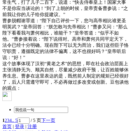
常生气，打了儿子二百下，说道：“快去侍奉皇上！国家大事
不是你应当谈论的！”到了上朝的时候，皇帝责备曹参说：“之
前我让你的儿子给你提建议。”
曹参脱帽谢罪道：“陛下自己评价一下，您与高帝相比谁更圣
明英武？”皇帝回答：“朕怎敢与先帝相比！”曹参又问：“那么
陛下看看我与萧何相比，谁能干？”皇帝答道：“似乎不如
他。”曹参接着说：“陛下说得对。高帝和萧何共同平定天下，
法令已经十分明确。现在陛下可以无为而治，我们这些臣子恪
守职责，遵循既定的法律不偏离，这不也很好吗？”皇帝听后
说：“好！”
这个故事体现了汉初“黄老之术”的思想，即在社会政治层面上
主张清静无为、顺其自然，尽量减少政府干预，让百姓能够休
养生息。曹参在这里表达的是，既然前人制定的规矩已经很好
了，后人只需遵守即可，不必再做过多改变或创新。豆包谈他
的观点：
1
2
3
4
.. 5
/ 5 页
下一页
首页
|
登录
|
注册