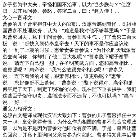
参子窋为中大夫，帝怪相国不治事，以为“岂少朕与？”使窋
归，以其私问参。参怒，答窋二百，曰：“趣入侍！ ...
文心一言译文：
曹参的儿子曹窋担任中大夫的官职，汉惠帝感到奇怪，觉得相
国曹参不处理政务，认为：“难道是我对他不够尊重吗？”于是
派曹窋回去，私下里问曹参。曹参非常生气，打了曹窋二百大
板，说：“赶快入朝侍奉皇帝去！天下的事不是你应当议论
的！”到了上朝的时候，惠帝责备曹参说：“为什么昨天我派曹
窋去询问你，你却打了他二百大板呢？”曹参脱下帽子谢罪
说：“请陛下自己想一想，在圣明英武方面，您和高帝相比，
谁更强呢？”惠帝说：“我怎么敢跟先帝相比呢！”曹参又
说：“陛下看我的才能，跟萧何相比，谁更强呢？”惠帝
说：“您好像赶不上萧何。”曹参说：“陛下说得对。高帝和萧
何平定了天下，制定了明确的法令。现在陛下垂衣拱手，我们
这些臣子恪守职责，遵循法令而不违背，不也可以吗？”惠帝
说：“好！”
通义万相译文：
这段古文翻译成现代汉语大致如下：曹参的儿子曹窋担任中大
夫一职。皇帝觉得奇怪，为什么作为相国的曹参不怎么管理政
事，以为是不是因为曹参对他即位有所不满。于是，皇帝让曹
窋回家，并私下里询问父亲曹参为何如此。曹参得知此事后非