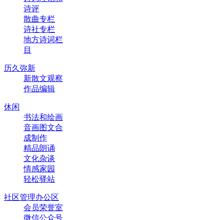
诗评
散曲专栏
诗社专栏
地方诗词栏
目
历久弥新
新散文观察
作品编辑
休闲
书法和绘画
音画图文合
成制作
精品朗诵
文化杂谈
情感家园
轻松驿站
社区管理办公区
会员荣誉室
微信公众号