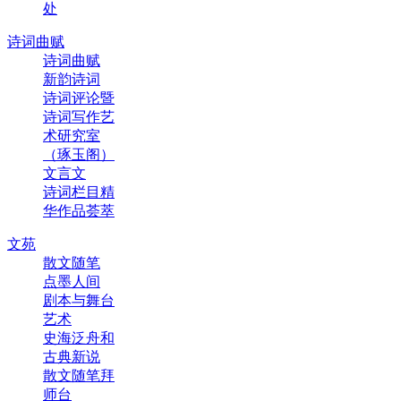
处
诗词曲赋
诗词曲赋
新韵诗词
诗词评论暨
诗词写作艺
术研究室
（琢玉阁）
文言文
诗词栏目精
华作品荟萃
文苑
散文随笔
点墨人间
剧本与舞台
艺术
史海泛舟和
古典新说
散文随笔拜
师台