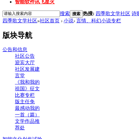
智能软件讯飞星火
搜索
热搜:
四季歌文学社区
诗
搜索
四季歌文学社区
»
社区首页
›
小说
›
言情、科幻小说专栏
版块导航
公告和信息
社区公告
迎宾大厅
社区发展建
言堂
《我和我的
祖国》征文
比赛专栏
版主任免
最感动我的
一首（篇）
文学作品推
荐处