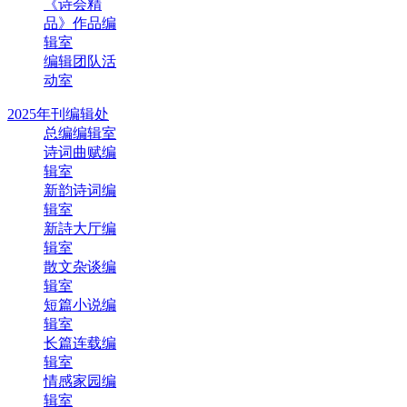
《诗会精
品》作品编
辑室
编辑团队活
动室
2025年刊编辑处
总编编辑室
诗词曲赋编
辑室
新韵诗词编
辑室
新詩大厅编
辑室
散文杂谈编
辑室
短篇小说编
辑室
长篇连载编
辑室
情感家园编
辑室