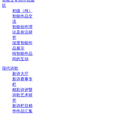
智能文化创作试验
区
初级（纯）
智能作品交
流
智能创作理
论及前沿研
究
深度智能作
品展示
纯智能作品
间的互动
现代诗歌
新诗大厅
新诗赛事专
栏
精彩诗评暨
诗歌艺术研
究
新诗栏目精
华作品汇集