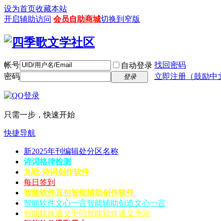
设为首页
收藏本站
开启辅助访问
会员自助商城
切换到窄版
帐号
找回密码
自动登录
密码
立即注册（鼓励中
登录
只需一步，快速开始
快捷导航
新2025年刊编辑处分区名称
诗词格律检测
九歌-诗词创作软件
每日签到
智能软件豆包
智能辅助创作软件
智能软件文心一言
智能辅助创造文心一言
智能软件通义千问
智能软件通义千问