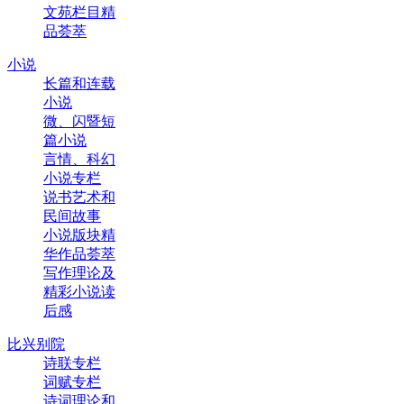
文苑栏目精
品荟萃
小说
长篇和连载
小说
微、闪暨短
篇小说
言情、科幻
小说专栏
说书艺术和
民间故事
小说版块精
华作品荟萃
写作理论及
精彩小说读
后感
比兴别院
诗联专栏
词赋专栏
诗词理论和