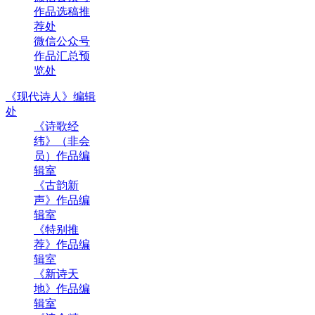
作品选稿推
荐处
微信公众号
作品汇总预
览处
《现代诗人》编辑
处
《诗歌经
纬》（非会
员）作品编
辑室
《古韵新
声》作品编
辑室
《特别推
荐》作品编
辑室
《新诗天
地》作品编
辑室