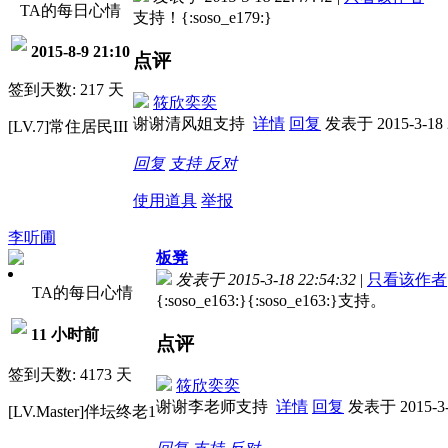
TA的每日心情
支持！{:soso_e179:}
2015-8-9 21:10
点评
签到天数: 217 天
筱欣奕奕
谢谢清风姐支持
详情
回复
发表于 2015-3-18 
[LV.7]常住居民III
回复
支持
反对
使用道具
举报
李听圃
板凳
发表于 2015-3-18 22:54:32
|
只看该作者
TA的每日心情
{:soso_e163:}{:soso_e163:}支持。
11 小时前
点评
签到天数: 4173 天
筱欣奕奕
谢谢李老师支持
详情
回复
发表于 2015-3-1
[LV.Master]伴坛终老1