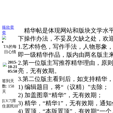
筱欣奕
精华帖是体现网站和版块文学水平
奕
下操作办法，不妥及欠缺之处，欢
1.艺术特色，写作手法，人物形象
TA的每
日心情
即一级精华作品，版内由两名版主
2.第一位版主写推荐精华理由，原
2015-
10-21
亮，无有效期。
05:58
3.第二位版主看到后，如支持精华
签到天
1) 编辑题目，将“（议精）”去除；
数: 158
天
2) 加盖图章“精华”，无有效期；
[LV.7]常
3) 精华，“精华1”，无有效期，通
住居民III
4) 置顶，“本版置顶”，有效期“