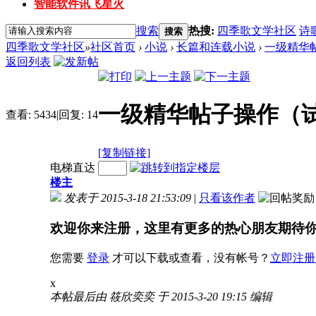
智能软件讯飞星火
搜索
热搜:
四季歌文学社区
诗
搜索
四季歌文学社区
»
社区首页
›
小说
›
长篇和连载小说
›
一级精华
返回列表
一级精华帖子操作（
查看:
5434
|
回复:
14
[复制链接]
电梯直达
楼主
发表于 2015-3-18 21:53:09
|
只看该作者
欢迎你来注册，这里有更多的热心朋友期待
您需要
登录
才可以下载或查看，没有帐号？
立即注册
x
本帖最后由 筱欣奕奕 于 2015-3-20 19:15 编辑