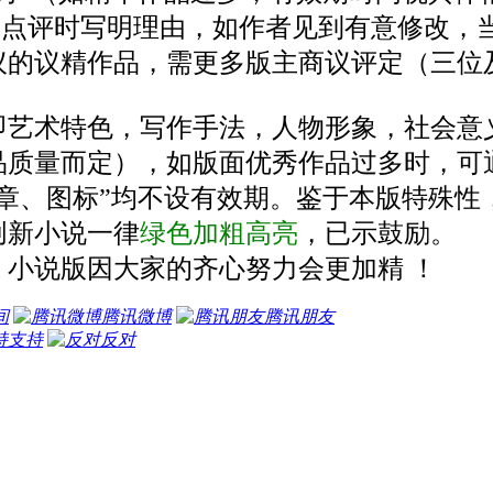
，点评时写明理由，如作者见到有意修改，
议的议精作品，需更多版主商议评定（三位
即
艺术特色，写作手法，人物形象，社会意
品质量而定）
，如版面优秀作品过多时，可
章、图标”均不设有效期。鉴于本版特殊性
创新小说一律
绿色加粗高亮
，已示鼓励
。
小说版因大家的齐心努力会更加精 ！
间
腾讯微博
腾讯朋友
支持
反对