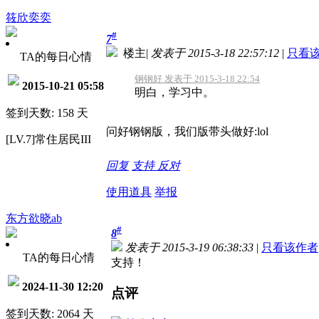
筱欣奕奕
#
7
楼主
|
发表于 2015-3-18 22:57:12
|
只看
TA的每日心情
钢钢好 发表于 2015-3-18 22:54
2015-10-21 05:58
明白，学习中。
签到天数: 158 天
问好钢钢版，我们版带头做好:lol
[LV.7]常住居民III
回复
支持
反对
使用道具
举报
东方欲晓ab
#
8
发表于 2015-3-19 06:38:33
|
只看该作者
TA的每日心情
支持！
2024-11-30 12:20
点评
签到天数: 2064 天