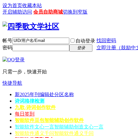
设为首页
收藏本站
开启辅助访问
会员自助商城
切换到窄版
帐号
找回密码
自动登录
密码
立即注册（鼓励中
登录
只需一步，快速开始
快捷导航
新2025年刊编辑处分区名称
诗词格律检测
九歌-诗词创作软件
每日签到
智能软件豆包
智能辅助创作软件
智能软件文心一言
智能辅助创造文心一言
智能软件通义千问
智能软件通义千问