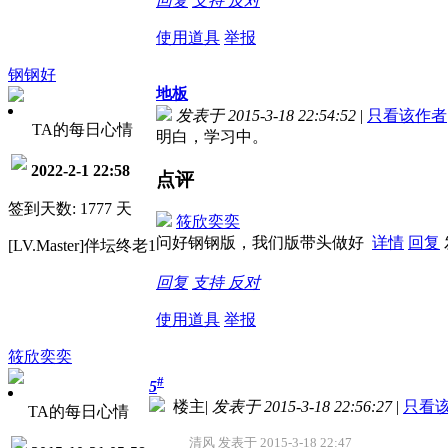
回复
支持
反对
使用道具
举报
钢钢好
地板
发表于 2015-3-18 22:54:52
|
只看该作者
TA的每日心情
明白，学习中。
2022-2-1 22:58
点评
签到天数: 1777 天
筱欣奕奕
问好钢钢版，我们版带头做好
详情
回复
[LV.Master]伴坛终老1
回复
支持
反对
使用道具
举报
筱欣奕奕
#
5
楼主
|
发表于 2015-3-18 22:56:27
|
只看
TA的每日心情
清风 发表于 2015-3-18 22:47