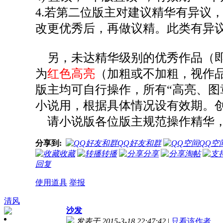
4.若第二位版主对建议精华有异议
改更优秀后，再做议精。此类有异
另，未达精华级别的优秀作品（
为
红色高亮
（加粗或不加粗，视作
版主均可自行操作，
所有“高亮、图
小说用，根据具体情况设有效期。
请小说版各位版主规范操作精华，
分享到:
QQ好友和群
QQ空
收藏
转播
分享
淘帖
回复
使用道具
举报
清风
沙发
发表于 2015-3-18 22:47:42
|
只看该作者