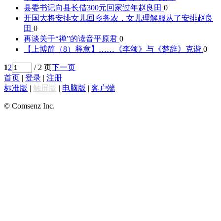
县委书记向县长借300元回家过年
赵良田
0
开国大将安排女儿回乡务农，女儿理解服从了安排
赵良
田
0
再谈关于“禅”的读音
平原君
0
【上博简（8）释意】……《李颂》与《楚辞》
克谐
0
1
2
/ 2 页
下一页
首页
|
登录
|
注册
标准版
|
触屏版
|
电脑版
|
客户端
© Comsenz Inc.