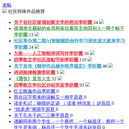
发帖
社区特殊作品推荐
关于在社区提倡创新文学的想法
李听圃
24
提倡发主题贴的会员和各位嘉宾主动回别人一两个帖子
李听圃
13
社区举办第二期AI智能辅助创作学习班欢迎大家来学习
李听圃
24
九歌——人工智能诗词写作
李听圃
16
四季歌文学社区发帖守则
李听圃
110
关于发布《精华作品操作程序规定》
李听圃
46
诗词格律检测
李听圃
5
《通告》
直言人生
52
四季歌文学社区办站宗旨
李听圃
93
红尘散逸作品
李听圃
0
简化汉字带来的误解又一例
平原君
0
读史札记：杨慎的足迹 （ 读者 钟洪发 ）
赵良田
0
“纸老虎”溯源
平原君
0
关于孔夫子的二三事
平原君
0
谭嗣同有两个学生，一个蔡锷，一个杨昌济，蔡锷一个
学生是朱德，杨昌济一个学生毛泽东
赵良田
0