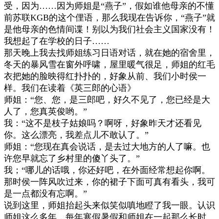
受，因为
……
因为师姐是
“
燕子
”
，假如谁他母亲的不懂
前苏联
KGB
的这个俚语，那么我现在告诉你，
“
燕子
”
就
是他母亲的色情间谍！别以为我们社会主义国家没有！
我想起了在学校的日子
……
那天晚上我去找师姐练习日语对话，就在她的宿舍里，
冬天的暴风雪在窗外呼啸，屋里暖气很足，师姐的红毛
衣把她的脸映得红扑扑的，好象从前、我们小时侯一
样。我们在读着《英三郎的心语》
师姐：
“
您、您，是三郎吧，好久不见了，您已经是大
人了，您真英俊哟。
”
我：
“
这不是枝子姑娘吗？啊呀，好象昨天才还看见
你。这么漂亮，我差点儿不敢认了。
”
师姐：
“
您现在真会说话，是去过大地方的人了嘛。也
许您早就忘了乡村里的傻丫头了。
”
我；
“
哪儿的话哦，你还好吧，在外面经常想起你啊。
那时侯一阵风吹过来，你的裙子下面可真有看头，我可
是一点都没有忘啊。
”
说到这里，师姐抬起头来似笑似嗔地瞪了我一眼。认识
师姐这么多年，每年寒假暑假和师姐在一起那么长时