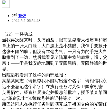
#
25
茶炉
2022-5-1 06:54:23
（
22
）一将功成
当我再次醒来时，头痛如裂，眼前乱晃着大校肩章和肩
章上的一张大白脸，大白脸上是小猪眼。我伸手要拨开
这张丑陋的脸，但没有丝毫力气。一只有力的手把大白
脸推到了一边。然后我看见了陆军中将的肩章，哦，父
亲！
——
于是我安静地回到了无限黑暗、无限静谧的世
界。
出院后我看到了这样的内部通报：
某某某同志（请原谅我不能写出这个名字，请相信我永
远不会忘记这个名字）在执行任务时为保卫国家机密，
英勇牺牲。经资料局决定并报总部批准，授予某某某同
志
“
革命烈士
”
光荣称号并追记特等功一次。
斯巴达同志在执行任务时圆满完成了祖国交给的光荣任