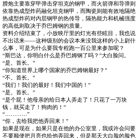
膛炮主要靠穿甲弹击穿坦克的钢甲，而火箭弹和导弹则
依靠热成型炸药融化坦克钢甲，而陶瓷则能有效地隔绝
热成型炸药对内层钢甲的热传导，隔热能力和机械强度
的高低则取决于乔巴姆钢的质量。
资料介绍结束了，小放映厅里的灯光有些眩目，我也说
不出话来
——
这种级别的会议本来没我这样的小上尉什
么事，可是为什么要我专程跑一百公里来参加呢？
“
斯巴达，你明白什么是乔巴姆钢了吗？
”
大白脸问。
“
是。首长。
”
“
你知道世界上哪个国家的乔巴姆钢最好？
”
“
不。首长。
”
“
我们！我们的最好！我们中国的！
”
“
是。首长。
”
“
是个屁！他母亲的给日本人弄走了！只花了一万块
钱，就买走了！狗肉的！
”
“…………”
“
你，去给我把他弄回来！
”
如果是现在，如果只是在他的办公室里，我或许会问要
不要顺便把月亮也给他弄回来，但是那天大白脸的脸色