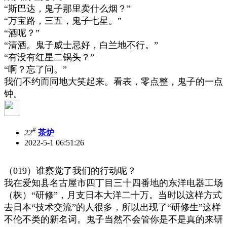
“
斯巴达，鬼子那里卖什么烟？
”
“
万宝路，三五，鬼子七星。
”
“
酒呢？
”
“
清酒。鬼子威士忌好，白兰地不行。
”
“
有没有红星二锅头？
”
“
啊？忘了问。
”
我们不约而同地大笑起来。看表，零点整，鬼子的一点
钟。
#
22
茶炉
2022-5-1 06:51:26
（
019
）谁察觉了我们的行动呢？
我在爱知县名古屋市四丁目三十四番地的东洋电器工场
（株）
“
研修
”
，月支日本大洋二十万。当时以这样方式
去日本
“
技术交流
”
的人很多，所以出现了
“
研修生
”
这样
不伦不类的新名词。鬼子当然不会管你是不是真的来研