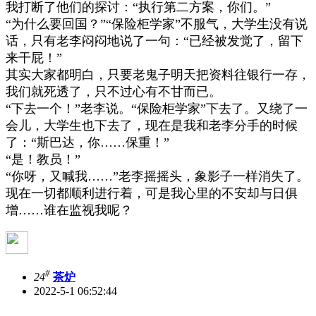
我打断了他们的探讨：
“
执行第二方案，你们。
”
“
为什么要回国？
”“
保险柜学家
”
不服气，大学生没有说
话，只有老李闷闷地说了一句：
“
已经被发觉了，留下
来干屁！
”
其实大家都明白，只要老鬼子明天把资料往银行一存，
我们就死透了，只不过心有不甘而已。
“
下去一个！
”
老李说。
“
保险柜学家
”
下去了。又绕了一
会儿，大学生也下去了，现在是我和老李分手的时候
了：
“
斯巴达，你
……
保重！
”
“
是！教员！
”
“
你呀，又喊我
……”
老李摇摇头，象影子一样消失了。
现在一切都顺利进行着，可是我心里的不安却与日俱
增
……
谁在监视我呢？
#
24
茶炉
2022-5-1 06:52:44