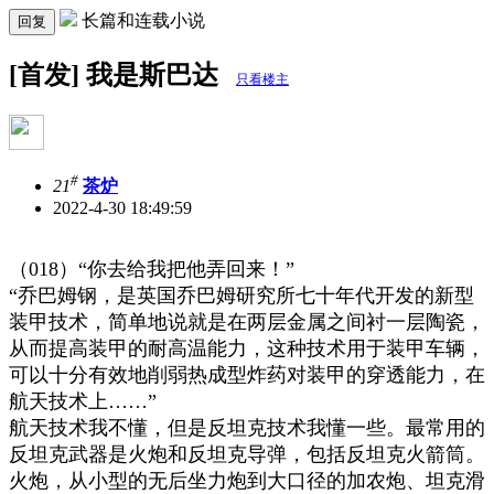
长篇和连载小说
回复
[首发] 我是斯巴达
只看楼主
#
21
茶炉
2022-4-30 18:49:59
（
018
）
“
你去给我把他弄回来！
”
“
乔巴姆钢，是英国乔巴姆研究所七十年代开发的新型
装甲技术，简单地说就是在两层金属之间衬一层陶瓷，
从而提高装甲的耐高温能力，这种技术用于装甲车辆，
可以十分有效地削弱热成型炸药对装甲的穿透能力，在
航天技术上
……”
航天技术我不懂，但是反坦克技术我懂一些。最常用的
反坦克武器是火炮和反坦克导弹，包括反坦克火箭筒。
火炮，从小型的无后坐力炮到大口径的加农炮、坦克滑