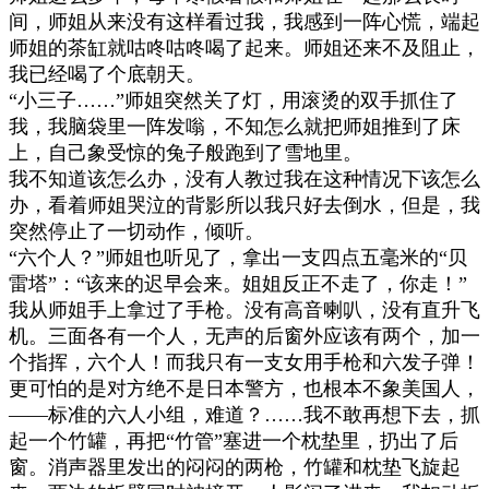
间，师姐从来没有这样看过我，我感到一阵心慌，端起
师姐的茶缸就咕咚咕咚喝了起来。师姐还来不及阻止，
我已经喝了个底朝天。
“
小三子
……”
师姐突然关了灯，用滚烫的双手抓住了
我，我脑袋里一阵发嗡，不知怎么就把师姐推到了床
上，自己象受惊的兔子般跑到了雪地里。
我不知道该怎么办，没有人教过我在这种情况下该怎么
办，看着师姐哭泣的背影所以我只好去倒水，但是，我
突然停止了一切动作，倾听。
“
六个人？
”
师姐也听见了，拿出一支四点五毫米的
“
贝
雷塔
”
：
“
该来的迟早会来。姐姐反正不走了，你走！
”
我从师姐手上拿过了手枪。没有高音喇叭，没有直升飞
机。三面各有一个人，无声的后窗外应该有两个，加一
个指挥，六个人！而我只有一支女用手枪和六发子弹！
更可怕的是对方绝不是日本警方，也根本不象美国人，
——
标准的六人小组，难道？
……
我不敢再想下去，抓
起一个竹罐，再把
“
竹管
”
塞进一个枕垫里，扔出了后
窗。消声器里发出的闷闷的两枪，竹罐和枕垫飞旋起