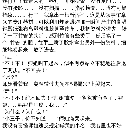
我打开了我带来的一盏灯，开始检查：没有复印
……
、
没有摄影
……
、没有扫描
……
，指纹检查
……
没有可疑
指纹
……
。行了。我拿出一根
“
竹管
”
，这是从领事馆拿
来的专用器材，可以利用炸药爆炸那一瞬间产生的高温
销毁纸张布帛塑料橡胶甚至皮革，我把资料放进去，转
了一下竹管的头部，感到竹管有些烫手，然后换了一
个
“
竹管
”
的胆，往手上喷了胶水拿出另外一份资料，细
细地卷起来，放了进去。
“
走。
”
“
不！不！
”
师姐叫了起来，似乎有点站立不稳地往后退
了两步。
“
不回去！
”
“
嗯？
”
师姐看着我，突然转过去倒在
“
榻榻米
”
上哭起来。
“
走！
”
“
不！不！绝不回去！
”
师姐抽泣，
“
爸爸被审查了，妈
妈
……
妈妈是肺癌，我
……”
“
为什么？为什么！
”
“
小三子，你不知道
……”
师姐痛哭起来。
我没有责怪师姐违反规定喊我的小名，我心里也不好