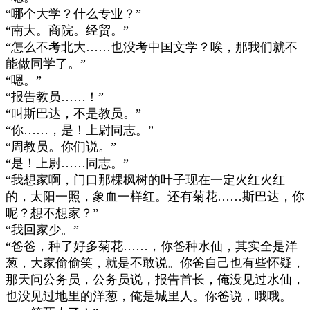
“
哪个大学？什么专业？
”
“
南大。商院。经贸。
”
“
怎么不考北大
……
也没考中国文学？唉，那我们就不
能做同学了。
”
“
嗯。
”
“
报告教员
……
！
”
“
叫斯巴达，不是教员。
”
“
你
……
，是！上尉同志。
”
“
周教员。你们说。
”
“
是！上尉
……
同志。
”
“
我想家啊，门口那棵枫树的叶子现在一定火红火红
的，太阳一照，象血一样红。还有菊花
……
斯巴达，你
呢？想不想家？
”
“
我回家少。
”
“
爸爸，种了好多菊花
……
，你爸种水仙，其实全是洋
葱，大家偷偷笑，就是不敢说。你爸自己也有些怀疑，
那天问公务员，公务员说，报告首长，俺没见过水仙，
也没见过地里的洋葱，俺是城里人。你爸说，哦哦。