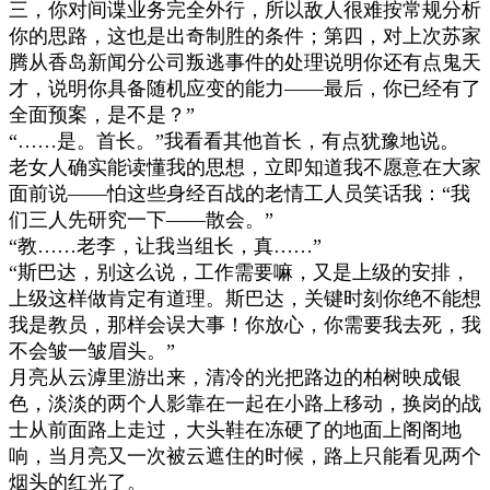
三，你对间谍业务完全外行，所以敌人很难按常规分析
你的思路，这也是出奇制胜的条件；第四，对上次苏家
腾从香岛新闻分公司叛逃事件的处理说明你还有点鬼天
才，说明你具备随机应变的能力
——
最后，你已经有了
全面预案，是不是？
”
“……
是。首长。
”
我看看其他首长，有点犹豫地说。
老女人确实能读懂我的思想，立即知道我不愿意在大家
面前说
——
怕这些身经百战的老情工人员笑话我：
“
我
们三人先研究一下
——
散会。
”
“
教
……
老李，让我当组长，真
……”
“
斯巴达，别这么说，工作需要嘛，又是上级的安排，
上级这样做肯定有道理。斯巴达，关键时刻你绝不能想
我是教员，那样会误大事！你放心，你需要我去死，我
不会皱一皱眉头。
”
月亮从云滹里游出来，清冷的光把路边的柏树映成银
色，淡淡的两个人影靠在一起在小路上移动，换岗的战
士从前面路上走过，大头鞋在冻硬了的地面上阁阁地
响，当月亮又一次被云遮住的时候，路上只能看见两个
烟头的红光了。