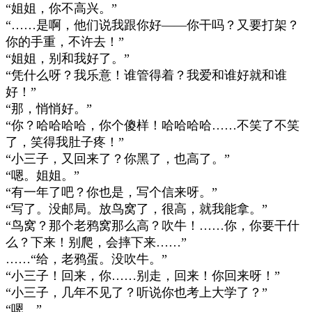
“
姐姐，你不高兴。
”
“……
是啊，他们说我跟你好
——
你干吗？又要打架？
你的手重，不许去！
”
“
姐姐，别和我好了。
”
“
凭什么呀？我乐意！谁管得着？我爱和谁好就和谁
好！
”
“
那，悄悄好。
”
“
你？哈哈哈哈，你个傻样！哈哈哈哈
……
不笑了不笑
了，笑得我肚子疼！
”
“
小三子，又回来了？你黑了，也高了。
”
“
嗯。姐姐。
”
“
有一年了吧？你也是，写个信来呀。
”
“
写了。没邮局。放鸟窝了，很高，就我能拿。
”
“
鸟窝？那个老鸦窝那么高？吹牛！
……
你，你要干什
么？下来！别爬，会摔下来
……”
……“
给，老鸦蛋。没吹牛。
”
“
小三子！回来，你
……
别走，回来！你回来呀！
”
“
小三子，几年不见了？听说你也考上大学了？
”
“
嗯。
”