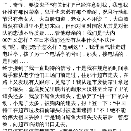
了，奇怪。要说鬼子
“
有关部门
”
已经注意到我，我想我
还没有那份荣幸，鬼子也未必有那个能耐，况且行动细
节只有老女人、大白脸知道，老女人不用说了，大白脸
虽然在我眼里不是好东西，但他对党对国家尤其是对部
队的忠诚不容质疑
……
管他母亲的！我们是
“
大内
007”
又怎样？在日本我们还没有从事什么
“
不法活
动
”
呢，能把老子怎么样？想到这里，我理直气壮走进
电话亭，拨了另一个电话亭的号码，那头，接电话的，
是师姐
……
终于接到了我一直期待的信号，于是我在规定的时间拿
着手套从老李他们工场门前走过，往那个超市走去，在
路上又发现有人跟踪，见鬼了！我从超市废物箱里拿起
一个罐头，盒底反光里映出的彪形大汉甚至比箱子里的
罐头还多！我放下鲭鱼大罐头，也放弃了
“
拼一下
”
的冲
动，小鬼子太多，被狗肉的逮去，报上登一下：
“
中国
特工在超市垃圾箱偷罐头时被隆重逮捕！
”
不！绝不能
给伟大祖国丢脸！于是我向鲭鱼大罐头投去最后一瞥恋
眷，向超市临街的出口走去。