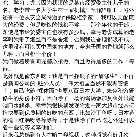
究、学习，尤其因为我顶的是某市经贸委主任儿子的
名。老李带一名大学生在一家机械厂
“
研修
”
钳工，另外
还有一位从安全局特邀的
“
保险柜学家
”
。我可以支配庞
大的经费，但是吃饭的钱都不够
——
那个年代的干部，
即使是市经贸委主任也没有多少钱，幸亏老谋成算的老
李叫我带了烟丝而不是香烟，否则我连香烟都吸不成，
这里没有可以买中国烟的地方，全鬼子国的香烟就那么
几种，而且都一个价！
我们做着所有间谍都必须做、而且做得最多的工作：等
待。
此外就是偷东西吃：我是自己挣银子的
“
研修生
”
，不再
是新闻公司的
“
驻外人员
”
，伟大祖国当然不能再管饭
了，自己吃碗
“
裸体面
”
也要八百日本大洋，未免和穷研
修生的身份不符，因而除了工场的酱汤饭加臭鱼外只能
咽口水解谗。幸亏我很快就发现附近一家大超市经常扔
掉快要到保质期的好吃的东西，比如沙丁鱼呀，日本造
的德国红肠呀等等等等，于是我除了自己吃之外还可以
省一些接济老李他们。
近来我总感到有人在暗中窥视我，这种感觉有好几次