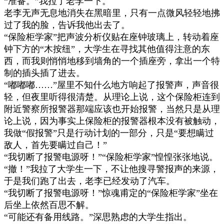
“
准备。
”
我拉了老李一下。
老李无声无息地消失在黑暗里，只有一点微风轻轻地拂
过了我的脸，告诉我他出去了。
“
保险柜学家
”
把声波分析仪贴在座钟玻璃上，转动着座
钟下方的
“
木按纽
”
，大学生在寻找其他值得注意的东
西，而我则悄悄地移到墙角的一个插座旁，拿出一个特
制的插头插了进去。
“
嘟嘟嘟
……”
屋里不知什么地方响起了报警声，声音很
轻，但夜里听得很清楚。从理论上说，这个保险柜连到
附近警察所报警器那端应该也开始报警，当然只是从理
论上说，因为事实上保险柜的报警器根本没有被触动，
我做
“
假报警
”
只是行动计划的一部分，只是
“
要想瞒过
敌人，首先要瞒过自己！
”
“
我切断了报警电源呀！
”“
保险柜学家
”
惶惶张张地说。
“
撤！
”
我拉了大学生一下，不让他搜寻警报声的来源，
于是我们跑了出去，老李已经发动了汽车。
“
我切断了报警电源呀！
”
惊魂甫定的
“
保险柜学家
”
坐在
后坐上依然百思不解。
“
可能还有备用线路。
”
深思熟虑的大学生指出。