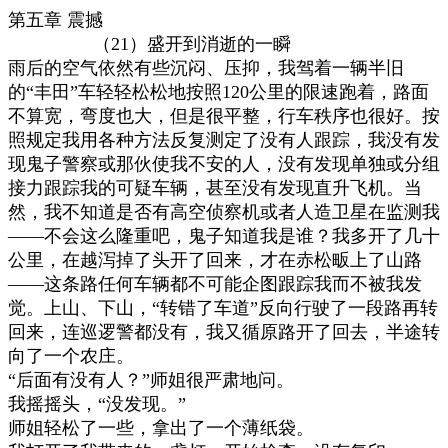
第五章
震撼
（
21
）盛开到消逝的一瞬
雨后的空气依然有些沉闷、压抑，我驾着一辆半旧
的
“
丰田
”
车轻轻松松地按照
120
公里的限速跑着，路面
不算宽，弯度也大，但是很平整，行车秩序也很好。按
照规定我用各种方法反复测定了没有人跟踪，我没有发
现鬼子警察或那伙使我不安的人，没有发现单独或分组
接力跟踪我的可疑车辆，甚至没有发现直升飞机。当
然，我不知道是否有高空侦察机或者人造卫星在监测我
——
不会这么隆重吧，鬼子知道我是谁？我多开了几十
公里，在越泻掉了头开了回来，才在赤松畈上了山路
——
这条路任何车辆都不可能企图跟踪我而不被我发
觉。上山、下山，
“
转错了车道
”
反向行驶了一段路再转
回来，连巡逻警都没有，我又循原路开了回去，半途转
向了一个农庄。
“
后面有没有人？
”
师姐很严肃地问。
我摇摇头，
“
没发现。
”
师姐轻松了一些，拿出了一个薄纸袋。