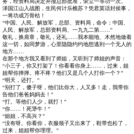
务，经资料局决定并报总部批准，荣立一等功一次。
泽国江山入战图，生民何计乐樵苏？凭君莫话封侯事，
一将功成万骨枯！
“
中国、人民、解放军，总部、资料局，命令：中国、
人民、解放军，总部资料局、一九九二第
……”
敬礼，换肩章，敬礼，还礼
……
我本能地、木然地做着
这一切，如同梦游，心里隐隐约约地想逃到一个无人的
地方
……
在那个地方我又看到了师姐，又听到了师姐的声音：
“
小三子，你又打架了！你看看你身上
……
，过来，姐
姐帮你掸掸。疼不疼？他们又是几个人打你一个？
”
“
明天，还打。
”
“
别打了，傻子呀，他们比你大，人又多！走，我带你
告他们爸爸妈妈去！
”
“
打。等他们人少，就打！
”
“
你
……
！死犟牛！
”
“
姐姐，不高兴？
”
“
没有呀。你看你，衣服领子又出来了，鞋带也松了，
过来，姐姐帮你理理。
”