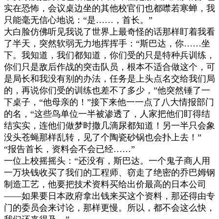
实在恐怖，会议桌边坐的其他校官们也都噤若寒蝉，我
只能毫无信心地说：
“
是
……
，首长。
”
大白脸仿佛听见我说了世界上最奇怪的话那样盯着我看
了半天，突然软弱无力地挥挥手：
“
斯巴达，你
……
坐
下。我知道，我们都知道，你们受的只是特种兵训练，
你们只是敌后作战的突击队员，根本不适合做这个，可
是局长和我没有别的办法，任务是上头点名交给我们局
的，再说你们受的训练也差不了多少，
”
他突然锤了一
下桌子，
“
他母亲的！
”
接下来他一一点了八大情报部门
的名，
“
这些鸟单位一半被渗透了，人家把他们盯得结
结实实，连他们做梦时撒几滴尿都知道！另一半只会象
没头苍蝇那样乱转，见了个陶瓷砂锅也会扑上去！
”
“
报告首长，资料会不会已经
……”
一位上校摇摇头：
“
还没有，斯巴达。一个鬼子商人用
一万块钱收买了我们的工程师、窃走了绝密的乔巴姆钢
制造工艺，他要把技术资料买给出价最高的日本公司
——
如果要日本政府拿出钱来买这个资料，那还得由专
门的委员会来讨论，那样更慢。所以，都不会这么快，