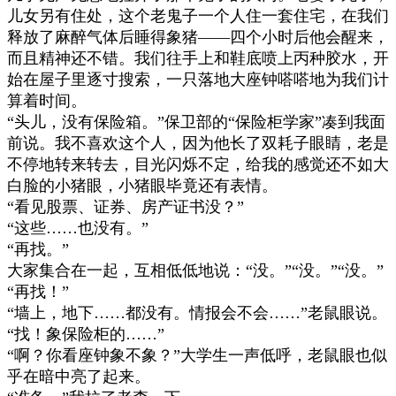
儿女另有住处，这个老鬼子一个人住一套住宅，在我们
释放了麻醉气体后睡得象猪
——
四个小时后他会醒来，
而且精神还不错。我们往手上和鞋底喷上丙种胶水，开
始在屋子里逐寸搜索，一只落地大座钟嗒嗒地为我们计
算着时间。
“
头儿，没有保险箱。
”
保卫部的
“
保险柜学家
”
凑到我面
前说。我不喜欢这个人，因为他长了双耗子眼睛，老是
不停地转来转去，目光闪烁不定，给我的感觉还不如大
白脸的小猪眼，小猪眼毕竟还有表情。
“
看见股票、证券、房产证书没？
”
“
这些
……
也没有。
”
“
再找。
”
大家集合在一起，互相低低地说：
“
没。
”“
没。
”“
没。
”
“
再找！
”
“
墙上，地下
……
都没有。情报会不会
……”
老鼠眼说。
“
找！象保险柜的
……”
“
啊？你看座钟象不象？
”
大学生一声低呼，老鼠眼也似
乎在暗中亮了起来。