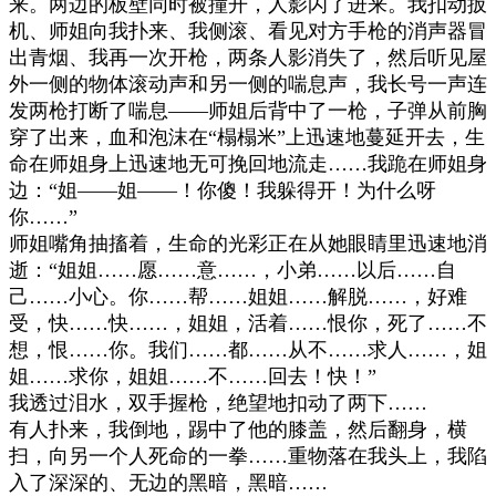
来。两边的板壁同时被撞开，人影闪了进来。我扣动扳
机、师姐向我扑来、我侧滚、看见对方手枪的消声器冒
出青烟、我再一次开枪，两条人影消失了，然后听见屋
外一侧的物体滚动声和另一侧的喘息声，我长号一声连
发两枪打断了喘息
——
师姐后背中了一枪，子弹从前胸
穿了出来，血和泡沫在
“
榻榻米
”
上迅速地蔓延开去，生
命在师姐身上迅速地无可挽回地流走
……
我跪在师姐身
边：
“
姐
——
姐
——
！你傻！我躲得开！为什么呀
你
……”
师姐嘴角抽搐着，生命的光彩正在从她眼睛里迅速地消
逝：
“
姐姐
……
愿
……
意
……
，小弟
……
以后
……
自
己
……
小心。你
……
帮
……
姐姐
……
解脱
……
，好难
受，快
……
快
……
，姐姐，活着
……
恨你，死了
……
不
想，恨
……
你。我们
……
都
……
从不
……
求人
……
，姐
姐
……
求你，姐姐
……
不
……
回去！快！
”
我透过泪水，双手握枪，绝望地扣动了两下
……
有人扑来，我倒地，踢中了他的膝盖，然后翻身，横
扫，向另一个人死命的一拳
……
重物落在我头上，我陷
入了深深的、无边的黑暗，黑暗
……