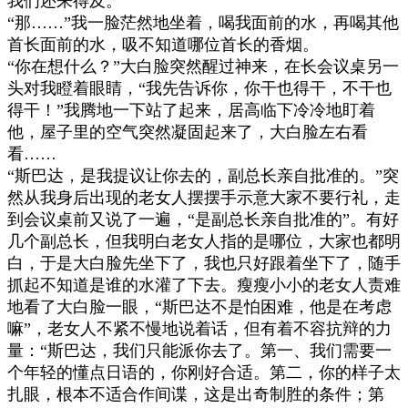
我们还来得及。
”
“
那
……”
我一脸茫然地坐着，喝我面前的水，再喝其他
首长面前的水，吸不知道哪位首长的香烟。
“
你在想什么？
”
大白脸突然醒过神来，在长会议桌另一
头对我瞪着眼睛，
“
我先告诉你，你干也得干，不干也
得干！
”
我腾地一下站了起来，居高临下冷冷地盯着
他，屋子里的空气突然凝固起来了，大白脸左右看
看
……
“
斯巴达，是我提议让你去的，副总长亲自批准的。
”
突
然从我身后出现的老女人摆摆手示意大家不要行礼，走
到会议桌前又说了一遍，
“
是副总长亲自批准的
”
。有好
几个副总长，但我明白老女人指的是哪位，大家也都明
白，于是大白脸先坐下了，我也只好跟着坐下了，随手
抓起不知道是谁的水灌了下去。瘦瘦小小的老女人责难
地看了大白脸一眼，
“
斯巴达不是怕困难，他是在考虑
嘛
”
，老女人不紧不慢地说着话，但有着不容抗辩的力
量：
“
斯巴达，我们只能派你去了。第一、我们需要一
个年轻的懂点日语的，你刚好合适。第二，你的样子太
扎眼，根本不适合作间谍，这是出奇制胜的条件；第