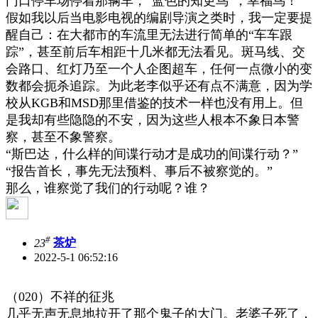
门口停车场停着那辆车，
“
蓝色的知更鸟
”
，幸福鸟！
假如我以后当电影电视的编剧导演之类时，我一定要提
醒自己：在大都市的车流里无法进行简单的
“
车车跟
踪
”
，甚至前后车相距十几米都无法看见。斑马线、交
会路口、红灯乃至一个人企图超车，任何一点微小的变
数都会扼杀追踪。为此老李似乎还有点不满意，因为学
校从
KGB
和
MSD
那里借鉴的技术一样也没有用上。但
是我却有些隐隐的不安，因为这些人根本不象日本警
察，甚至不象警察。
“
斯巴达，什么样的间谍行动才是成功的间谍行动？
”
“
报告首长，事先无法预料、事后不被察觉的。
”
那么，谁察觉了我们的行动呢？谁？
#
23
茶炉
2022-5-1 06:52:16
（
020
）不祥的征兆
几乎无声无息地拉开了那个鬼子的大门。老婆子死了，