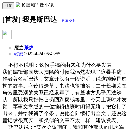
长篇和连载小说
回复
[首发] 我是斯巴达
只看楼主
楼主
茶炉
收藏
2022-4-24 05:43:55
不得不说明：这份手稿的由来和为什么要发表
我们编辑部国庆大扫除的时候我偶然发现了这叠手稿，
作者著名斯巴达，文章开头有一段说明，说这纯粹是虚
构的故事。字迹很潦草，书法也很拙劣，由于长期丢在
角落里受潮的关系已经发霉了，有些地方几乎无法辨
认，所以我只好把它扔回到废纸篓里。今天上班时才发
觉，军事文学版的一位编辑值班时闲得无聊，把它打了
出来，并给我留了个条，说他会陆续打出全文，还说这
篇记录很真实，和类似的文章不太一样，建议发表。
斯巴达说：
“
某次会议期间，我和其他部队的几名军