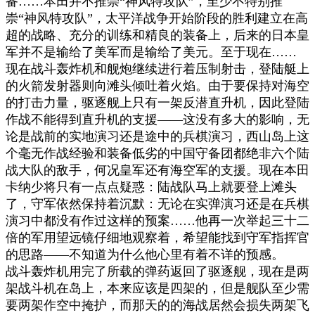
备
……
本田并不推崇
“
神风特攻队
”
，至少不特别推
崇
“
神风特攻队
”
，太平洋战争开始阶段的胜利建立在高
超的战略、充分的训练和精良的装备上，后来的日本皇
军并不是输给了美军而是输给了美元。至于现在
……
现在战斗轰炸机和舰炮继续进行着压制射击，登陆艇上
的火箭发射器则向滩头倾吐着火焰。由于要保持对海空
的打击力量，驱逐舰上只有一架反潜直升机，因此登陆
作战不能得到直升机的支援
——
这没有多大的影响，无
论是战前的实地演习还是途中的兵棋演习，西山岛上这
个毫无作战经验和装备低劣的中国守备团都绝非六个陆
战大队的敌手，何况皇军还有海空军的支援。现在本田
卡纳少将只有一点点疑惑：陆战队马上就要登上滩头
了，守军依然保持着沉默：无论在实弹演习还是在兵棋
演习中都没有作过这样的预案
……
他再一次举起三十二
倍的军用望远镜仔细地观察着，希望能找到守军指挥官
的思路
——
不知道为什么他心里有着不详的预感。
战斗轰炸机用完了所载的弹药返回了驱逐舰，现在是两
架战斗机在岛上，本来应该是四架的，但是舰队至少需
要两架作空中掩护，而那天的的海战居然会损失两架飞