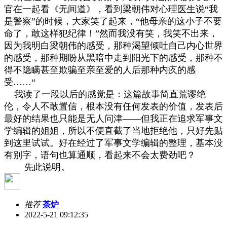
官在一起看《无间道》，看到梁朝伟对心理医生说
“
我
是警察
”
的时候，大家笑了起来，
“
他母亲的这小子不要
命了，敢这样犯纪律！
”
然而我没有笑，我笑不出来，
因为我明白梁朝伟的感受，那种渴望倾吐自己内心世界
的感受，那种期盼从黑暗中走到阳光下的感受，那种不
得不隐瞒甚至欺骗至亲至爱的人后那种内疚的感
受
……“
我读了一段以后的感觉是：这篇故事简直荒谬绝
伦，令人不敢置信，根本没有任何发表的价值，发表后
最好的结果也只能是无人问津
——
但我正在追求军事文
学编辑的姐姐，所以不便直截了当地拒绝他，只好先贴
到这里试试。好在经过了军事文学编辑的整理，基本没
有别字，语句也算通顺，看起来不会太费劲吧？
先此说明。
推荐
茶炉
2022-5-21 09:12:35