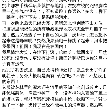
扔出那枚手榴弹后我就拼命地跑，左拐右绕的跑得胸膛
里一点空气也没有了，不知道跑了多远跑了多久，脚下
一踩空，摔了下去，是温暖的河水。
再一次醒来后天已经大亮，但我怎么也判断不出方位，
把脑袋里能记住的所有地貌地形地表标志全部对照了一
遍，然后又检查了一下自己的大脑，没坏呀，怎么想不
起来这是哪里呢？突然我象触电一样跳了起来：河水把
我带回了祖国！我现在是在国内！
我尽情地大笑，在地下打滚，哈哈哈，我回来了！居然
没死也没受伤，更没有被俘！斯巴达啊斯巴达你这臭小
子真有运气！
滚完了我去洗脸，自己觉得精神还好，就是长出了许多
胡茬子，另外大概就是面有
“
菜色
”
吧？不管！不想没用
的东西！
衣服被丛林里的灌木还有河里的不知什么刮成碎片，只
能勉强蔽体，肩章也掉了一个，没有掉的东西除了腕上
的潜水表，就只有我死死攥住的手枪，我撕下一片背心
擦了一下枪，扔掉了已经不能再用的消声器，然后喝