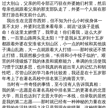
过大别山，父亲的司令部正巧驻在外婆她们村里，然后
母亲也就跟着父亲的那支部队走了，外婆一个人留在那
里打游击和支前什么的。
我出生在北晋市西郊，但不知为什么小时侯身体一
直不太好，外婆到北晋来看母亲，就说
“
这孩子是贱
命！在这里太娇惯了，我带走！你们看我，这么大岁
数，一百里山路两头见太阳！
”
于是我从五岁到十五岁
都跟着外婆在安淮省大别山区，小一点的时候和其他孩
子满山乱跑，大一点就跟着大人打猎
——
那时侯还不禁
止打猎，我居然极少生病，
“
长得和小牛犊子似的
”
。艰
苦的环境锻炼了我的体质和观察能力，单调的生活使我
习惯于沉默多思，也许我真的有超出常人的记忆力和韧
性吧，尽管山区的学习条件比较差，我还是在十五岁那
年考上了在著名高校中排名第三的南晋大学。
当时有一件奇怪的事情，至今没有人告诉我真相：
我的第一志愿是在著名高校中排名第二的更著名的北晋
大学，而且也达到了北晋大学的一本线，但录取的居然
是我的第二志愿
——
那时就已经有一种神秘的力量在改
变我的生活轨道吗？这只是我现在的猜测，这种猜测也