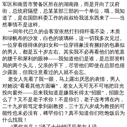
军区和南晋市警备区所在的湖南路，而是开向了汉府
街，总统府隔壁，总某某部三部的一个单位，哦，我知
道了，是在国防科委工作的叔叔给我送东西来了
——
当
然事情不是这样。
一间年代已久的会客室依然打扫得纤毫不染，木质
和绿帆布的沙发，白色的玻璃杯，这一切我多次见过。
一位穿着很得体的妇女和一位穿得象没有捆好的包裹似
的男人，都是五十岁左右。其实我不必再看他们的笔直
的腰干和犀利的眼神
——
我知道他们是谁，是总部资料
局的两个头儿，父亲的手下，尽管他们即使在总部也很
少露面，但我注意看过的人就不会忘。
老女人先看了我一眼，马上露出厌恶的表情，男人
对她说
“
看看其他方面嘛
”
，老女人无可无不可地把目光
投向窗外
——
后来我知道是嫌我长得太
“
招眼
”
，招眼怎
么了？又不是老子求你！不是你们，老子连考博在内，
二十九岁前笃定拿到副教授，三十五六岁成为教授的可
能性也未必没有，稀罕你们？真不知道你们吃饱饭后为
什么找我！
“
要你当兵！
”
谈了十分钟话后老女人说。