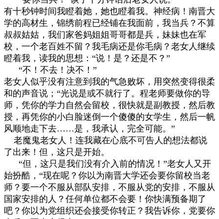
有十秒钟时间我瞪着她，她也瞪着我。神经病！南晋大
学的高材生，锦绣前程已经铺在我面前，我当兵？不算
叔叔姑姑，我们家爸妈姐姐哥哥都是兵，妹妹也在军
校，一个老百姓不留？我毛病还是你毛病？老女人继续
瞪着我，读我的思想：
“
说！是？还是不？
”
“
不！不去！决不！
”
老女人似乎没有注意到我的气急败坏，用突然变得很柔
和的声音说；
“
光说是或不就行了。程老师要做你的导
师，凭你的学力自然会留校，很快就是副教授，然后教
授，再凭你的小白脸迷倒一个傻傻的女学生，然后一帆
风顺地走下去
……
是，我承认，完全可能。
”
老魔鬼老女人！连我藏在心底不可告人的想法都说
了出来！但，这只是开始。
“
但，这只是我们没有介入前的情况！
”
老女人又开
始扮酷，
“
现在呢？你以为南晋大学还会要你留校当老
师？要一个不服从部队安排，不服从党的安排，不服从
国家安排的人？任何单位都不会要！你快满预备期了
吧？你以为党组织还会接受你转正？我告诉你，党要你