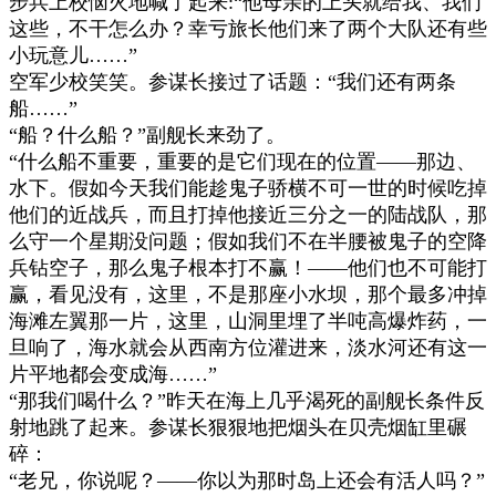
步兵上校恼火地喊了起来
:“
他母亲的上头就给我、我们
这些，不干怎么办？幸亏旅长他们来了两个大队还有些
小玩意儿
……”
空军少校笑笑。参谋长接过了话题：
“
我们还有两条
船
……”
“
船？什么船？
”
副舰长来劲了。
“
什么船不重要，重要的是它们现在的位置
——
那边、
水下。假如今天我们能趁鬼子骄横不可一世的时候吃掉
他们的近战兵，而且打掉他接近三分之一的陆战队，那
么守一个星期没问题；假如我们不在半腰被鬼子的空降
兵钻空子，那么鬼子根本打不赢！
——
他们也不可能打
赢，看见没有，这里，不是那座小水坝，那个最多冲掉
海滩左翼那一片，这里，山洞里埋了半吨高爆炸药，一
旦响了，海水就会从西南方位灌进来，淡水河还有这一
片平地都会变成海
……”
“
那我们喝什么？
”
昨天在海上几乎渴死的副舰长条件反
射地跳了起来。参谋长狠狠地把烟头在贝壳烟缸里碾
碎：
“
老兄，你说呢？
——
你以为那时岛上还会有活人吗？
”