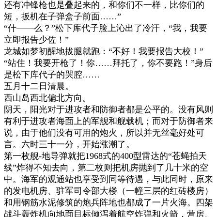
还有冲锋枪也是叠起来的，和你们不一样，比你们的
短，扳机在子弹盒子前面
……”
“
什
——
么？
”
松下库代子脸上沁出了冷汗，
“
我，我要
立即报告少佐！
”
龙城如梦初醒地拔腿就跑：
“
不好！我要报告大校！
”
“
站住！我要开枪了！你
……
拜托了，你不要跑！
”
身后
是松下库代子的哭腔
……
五月十二日清晨。
西山岛西北偏北方向。
阴天，阳光对于进攻者和防御者都是公平的。没有风则
有利于进攻者海面上的军舰和舰载机；而对于防御者来
说，由于他们没有可用的炮火，所以并无丝毫好处可
言。六时三十一分，开始涨潮了。
第一枚舰
-
地导弹就把
1968
式的
400
型雷达的
“
苍蝇拍天
线
”
炸得不知去向，第二枚则把机房抛到了几十米的空
中。海军的观通站也享受到同等待遇，与此同时，原来
的发电机房、驻军司令部大楼（一幢三层的红砖楼房）
和用钢筋水泥修筑的炮兵阵地也都成了一片火海。四架
战斗轰炸机向地面目标倾泻着航空炸弹和火箭，营房、