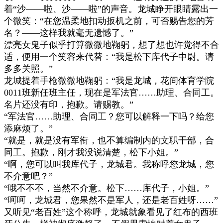
着
“
沙
——
啦、沙
——
啦
”
的声音。龙城睁开眼睛露出一
个微笑：
“
在您温柔地扣动扳机之前，可否赐告您的芳
名？
——
这样我就毫无遗憾了。
”
漂亮女鬼子似乎打算微微地鞠躬，想了想也许觉得不合
适，便用一个笑容来代替：
“
我是松下库代子中尉。请
多多关照。
”
龙城提着手枪微微地鞠躬：
“
我是龙城，花间体育学院
0011
班新任班主任，现在是军法官
……
助理、合同工。
名片还没有印，抱歉。请赐教。
”
“
军法官
……
助理、合同工？您可以解释一下吗？给您
添麻烦了。
”
“
就是，就是没有军衔，也不算编制内的文职干部，合
同工。抱歉，刚才我没说清楚，松下小姐。
”
“
啊，您可以叫我库代子，龙城君。我称呼您龙城，您
不介意吧？
”
“
哦不不不，当然不介意。松下
……
库代子，小姐。
”
“
呵呵，龙城君，您果然不是军人，还是老百姓呀
……”
又听见
“
老百姓
”
这个称呼，龙城就象看见了红布的西班