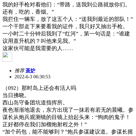
我的好手枪对着他们：
“
带路，送我到公路就放你们。
还有，吃的，香烟。
”
我拦住一辆车，放了这五个人：
“
送我到最近的部队！
”
一个干部走下来要看我的证件，我只好又抽出手枪。
一小时二十分钟后我到了
“
红河
”
，第一句话是：
“
谁建
议用直升机的？叫他来见我。
”
这家伙可能是我需要的人
……
推荐
茶炉
2022-6-3 06:30:53
（
092
）那时岛上还会有活人吗
当日拂晓。
西山岛守备团坑道指挥所。
夜色渐渐地退去，东方出现了一抹若有若无的晨曦。参
谋长从炮兵观测镜的目镜上抬起头来：
“
狗肉的鬼子！
正好都停在我们加榴炮射程之外！
”
“
加个药包，能不能够到？
”
炮兵参谋建议道。参谋长摇