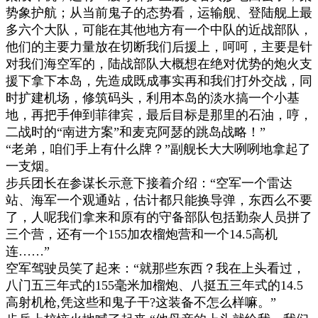
势象护航；从当前鬼子的态势看，运输舰、登陆舰上最
多六个大队，可能在其他地方有一个中队的近战部队，
他们的主要力量放在切断我们后援上，呵呵，主要是针
对我们海空军的，陆战部队大概想在绝对优势的炮火支
援下拿下本岛，先造成既成事实再和我们打外交战，同
时扩建机场，修筑码头，利用本岛的淡水搞一个小基
地，再把手伸到菲律宾，最后目标是那里的石油，哼，
二战时的
“
南进方案
”
和麦克阿瑟的跳岛战略！
”
“
老弟，咱们手上有什么牌？
”
副舰长大大咧咧地拿起了
一支烟。
步兵团长在参谋长示意下接着介绍：
“
空军一个雷达
站、海军一个观通站，估计都只能换导弹，东西么不要
了，人呢我们拿来和原有的守备部队包括勤杂人员拼了
三个营，还有一个
155
加农榴炮营和一个
14.5
高机
连
……”
空军驾驶员笑了起来：
“
就那些东西？我在上头看过，
八门五三年式的
155
毫米加榴炮、八挺五三年式的
14.5
高射机枪
,
凭这些和鬼子干
?
这装备不怎么样嘛。
”