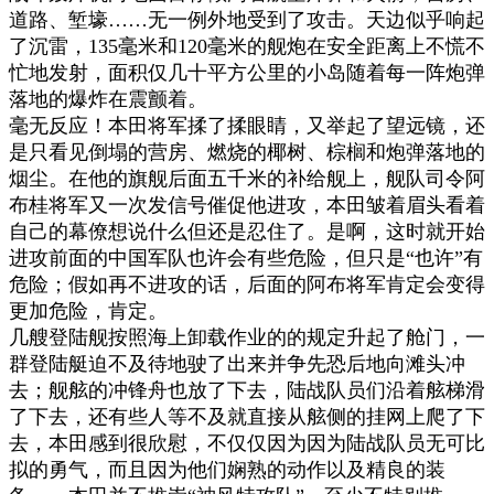
道路、堑壕
……
无一例外地受到了攻击。天边似乎响起
了沉雷，
135
毫米和
120
毫米的舰炮在安全距离上不慌不
忙地发射，面积仅几十平方公里的小岛随着每一阵炮弹
落地的爆炸在震颤着。
毫无反应！本田将军揉了揉眼睛，又举起了望远镜，还
是只看见倒塌的营房、燃烧的椰树、棕榈和炮弹落地的
烟尘。在他的旗舰后面五千米的补给舰上，舰队司令阿
布桂将军又一次发信号催促他进攻，本田皱着眉头看着
自己的幕僚想说什么但还是忍住了。是啊，这时就开始
进攻前面的中国军队也许会有些危险，但只是
“
也许
”
有
危险；假如再不进攻的话，后面的阿布将军肯定会变得
更加危险，肯定。
几艘登陆舰按照海上卸载作业的的规定升起了舱门，一
群登陆艇迫不及待地驶了出来并争先恐后地向滩头冲
去；舰舷的冲锋舟也放了下去，陆战队员们沿着舷梯滑
了下去，还有些人等不及就直接从舷侧的挂网上爬了下
去，本田感到很欣慰，不仅仅因为因为陆战队员无可比
拟的勇气，而且因为他们娴熟的动作以及精良的装