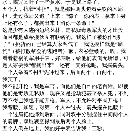
水，喝完又吐了一些黄水。于是我上路了。
五个人，抗着
“
冲担
”
，就是那种两头包着尖铁的木扁
担，走过我后又追了上来：
“
骡子，你的表，拿来！身
上还有么子，都掏出来！留你一条命！
”
这是少有人迹的边境丛林，走私贩毒贩军火的才出没，
而且都是成帮接伙互有联络的。我这样子被称作
“
骡
子
”
（挑货的）已经算人家客气了，我这摸样就是
“
瘸
狗
”
（被打散帮会的逃跑者）嘛，衣衫蓝缕的。唉，我
看看惹祸的军用手表，好表啊，给他们表倒无所谓，可
是人家要我
“
都掏出来
”
，还有一支好枪呢。我摇摇头。
一个人举着
“
冲担
”
先冲过来，后面两个，再两个。
我笑了。
我不能开枪，我是军官，而他们是自己的老百姓。即使
他们是毒贩走私贩，现在又是抢劫犯甚至杀人犯，不到
万不得已我也不能开枪。军人，不允许对平民开枪！
我弯腰、加速，对第一个人冲过去，肩头撞在他腰上，
一个过肩把他摔到后面，同时双手分别捏住中间两个人
的肩胛，双腿凌空撑到最后两个人脸上。
五个人倒在地上。我的好手表告诉我：三秒。