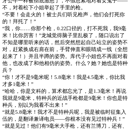
牙公牛一样被彻底激怒了，不假思索地对着女鬼子
——
不，对着松下小姐举起了手里的枪。
“
不要！会走火的！被士兵们听见枪声，他们会打死你
的！拜托了！
”
“
我，你
……
你那个枪，
0.22
口径的，打不死我，我
9
毫
米！比你厉害！
”
龙城觉得脑子里乱极了，随口说出了
不知是哪里听来的话，然后突然想起自己站立的姿势不
对，赶紧换成右肩在前，手臂伸直和眼睛成一线（全想
起来了！）并且半蹲的姿势。库代子小姐也不再面对着
他，也改成了和他相仿的姿势。什么？她？她也是特种
兵？
“
你！才不是
9
毫米呢！
5.8
毫米！我是
4.5
毫米，你比我
才多
1
毫米！
”
“
哈哈，你是文科的，算术都忘光了，是
1.3
毫米！再说
我就是
9
毫米，特种兵的近战手枪都是
9
毫米！你也是特
种兵，别以为我看不出来！
”
“
就是
5.8
毫米！我才不是特种兵呢，我是被临时征集入
伍的，是翻译兼译电员
——
你根本没有见过特种兵！
”
“
就是见过！他们有
9
毫米大手枪，还有兰博刀，还有、