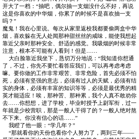
开大了一档：
“
抽吧，偶尔抽一支烟没什么不好，再说
这是你喜欢的中华烟，你累了的时候不是喜欢抽一支
吗？
”
魔鬼！我在心里说。每次从家里返校我都要偷两盒中华
烟，喜欢躲在无人处闻那种甜丝丝的咸味，能使我想起
靠近父亲时那种安全、舒适的感觉。我吸烟的时候非常
注意，根本不可能有人看到！但是
……
大白脸靠近我坐下，恳切万分地说：
“
我知道你想通
了，不过，你先不要忙着答应我们，可以再考虑考虑
嘛。要你做的工作非常艰苦、非常危险，首先必须不怕
死，必须有坚强的意志，必须有过人的天赋，必须有结
实的身体，必须有丰富的知识等等，必须是最优秀的精
英才能适应！唉，那种苦、那种累，我个人真不敢劝你
去
……
你想想，进了学校，毕业时授予上尉军衔，过一
年就是少校营职，那是一般人干得了的？一般人绝对熬
不下来。你没有信心的话
……”
我瞪了他一眼：
“
学几年？
”
“
那就看你的天份也看你个人努力了，两到三年
——