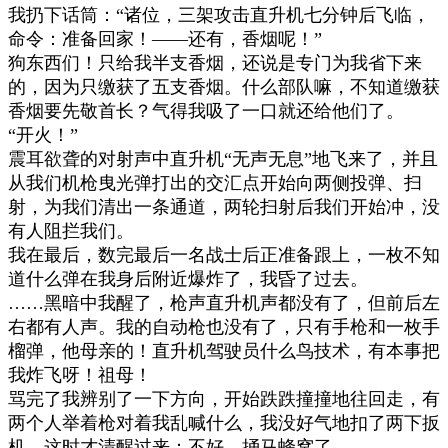
我扔下话筒：
“
诸位，三架攻击直升机七分钟后飞临，
命令：准备回家！
——
还有，香烟呢！
”
狗东西们！只给我半支香烟，还说是专门为我省下来
的，因为只缴获了五支香烟。什么部队嘛，不知道缴获
香烟要先敬首长？气得我吸了一口就还给他们了。
“
开火！
”
震耳欲聋的对射声中直升机
“
无声无息
”
地飞来了，并且
从我们机枪曳光弹打出的交汇点开始向两侧投弹、扫
射，为我们清出一条通道，两轮扫射后我们开始冲，没
有人阻拦我们。
我在最后，数完最后一名战士后正准备跟上，一枚不知
道什么弹在我身后附近爆炸了，我昏了过去。
……
黑暗中我醒了，枪声直升机声都没有了，但前后左
右都有人声。我的自动枪也没有了，只有手枪和一枚手
榴弹，他母亲的！直升机驾驶员什么鸟技术，有本事把
我炸飞呀！祖母！
骂完了我辨别了一下方向，开始跌跌撞撞地往回走，有
两个人举着枪对着我乱喊什么，我没好气地扣了两下扳
机，这时才清醒过来：不好，捅马蜂窝了。