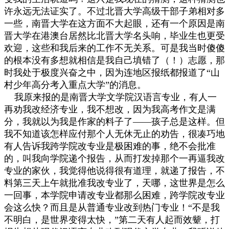
许永远无法证实了。不过北晋大学高级干部子弟相对多
一些，南晋大学在这方面不大起眼，还有一个原因是南
晋大学在港澳台居然比北晋大学名头响，毕业生也更受
欢迎，这些和我后来的工作不无关系。可是我当时傻傻
的根本没有多想就相信是我自己填错了（！）志愿，那
时我处于极度兴奋之中，因为连地区报纸都报道了
“
山
村少年高分考入重点大学
”
的消息。
我原来报的是南晋大学文学院汉语言专业，有人一
再劝我改经济专业，我不想改，因为我高考作文是满
分，我就以为我是作家的料子了
——
孩子总是这样。但
我不知道该怎样应付那个人无休无止的劝告，很凑巧地
有人告诉我跨学院改专业是极困难的事，绝不会批准
的，叫我向学院递个报告，从而打发掉那个一再逼我改
专业的家伙，我觉得他说得很有道理，就递了报告，不
料第三天上午就批准我改专业了，天哪，这世界是怎么
一回事，本学院申请改专业都那么困难，跨学院改专业
会这么快？而且是从普通专业改到热门专业！
“
不是我
不明白，是世界变得太快，
”
第二天有人起而效颦，打