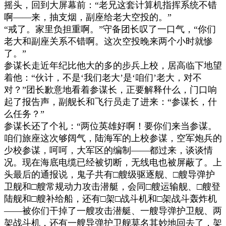
摇头，回到大屏幕前：
“
老兄这套计算机指挥系统不错
啊
——
来，抽支烟，副座给老大空投的。
”
“
戒了。家里负担重啊。
”
守备团长叹了一口气，
“
你们
老大和副座关系不错啊。这次空投晚来两个小时就惨
了。
”
参谋长走近年纪比他大的多的步兵上校，居高临下地望
着他：
“
伙计，不是
‘
我们老大
’
是
‘
咱们
’
老大，对不
对？
”
团长歉意地看着参谋长，正要解释什么，门口响
起了报告声，副舰长和飞行员走了进来：
“
参谋长，什
么任务？
”
参谋长还了个礼：
“
两位英雄好啊！要你们来当参谋。
咱们旅座这次够阔气，陆海军的上校参谋，空军炮兵的
少校参谋，呵呵，大军区的编制
——
都过来，谈谈情
况。现在海底电缆已经被切断，无线电也被屏蔽了。上
头最后的通报说，鬼子共有
□
艘级驱逐舰、
□
艘导弹护
卫舰和
□
艘常规动力攻击潜艇，会同
□
艘运输舰、
□
艘登
陆舰和
□
艘补给船，还有
□
架
□
战斗机和
□
架战斗轰炸机
——
被你们干掉了一艘攻击潜艇、一艘导弹护卫舰、两
架战斗机，还有一艘导弹护卫舰莫名其妙地回去了，架