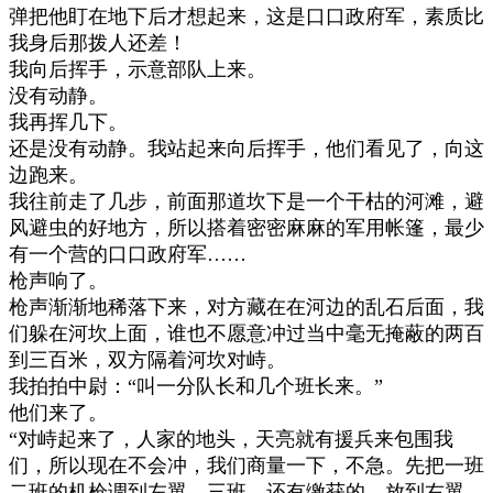
弹把他盯在地下后才想起来，这是口口政府军，素质比
我身后那拨人还差！
我向后挥手，示意部队上来。
没有动静。
我再挥几下。
还是没有动静。我站起来向后挥手，他们看见了，向这
边跑来。
我往前走了几步，前面那道坎下是一个干枯的河滩，避
风避虫的好地方，所以搭着密密麻麻的军用帐篷，最少
有一个营的口口政府军
……
枪声响了。
枪声渐渐地稀落下来，对方藏在在河边的乱石后面，我
们躲在河坎上面，谁也不愿意冲过当中毫无掩蔽的两百
到三百米，双方隔着河坎对峙。
我拍拍中尉：
“
叫一分队长和几个班长来。
”
他们来了。
“
对峙起来了，人家的地头，天亮就有援兵来包围我
们，所以现在不会冲，我们商量一下，不急。先把一班
二班的机枪调到左翼，三班，还有缴获的，放到右翼，