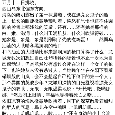
五月十二日拂晓。
西山岛东北偏东方向。
海岛的黎明露出了第一抹晨曦，映在漂亮女鬼子的脸
上，长长的眼睫微微地颤动着，愤怒和恐惧也遮不住圆
圆的脸蛋上那浅浅的笑靥，还有
……
还有她是那样的
白、嫩、滋润，什么叫玉润肌肤、什么叫吹弹得破
……
她象是、象是、象是刚刚剥了壳的煮鸡蛋！
——
然而乌
油油的大眼睛和黑洞洞的枪口
……
和乌油油的大眼睛比起来黑洞洞的枪口算得了什么！龙
城无数次幻想过自己壮烈牺牲的场景也不止一次地为自
己感动过，但是竟然没有想过会死在这样一个女子的枪
下！也许她从来没有杀过人，当她晚年坐在夕阳下看着
硝烟般的山岚，会不会想起自己枪下倒下的第一个人，
那个异国的英俊少年？龙城用深情的目光凝视着漂亮女
鬼子的双眼，无限、无限温柔地说：
“
开枪吧，撒哟娜
娜。
”
然后闭上眼睛，幸福地等待着死亡之吻
……
依旧凉爽的海风微微地吹拂着，脚下的深草散发着甜甜
的醉人的气息，鸟儿在空中鸣啾，
“
叽叽叽叽
……
吱
……
！叽叽叽叽
……
吱
……
！
”
还有身边的小电台响