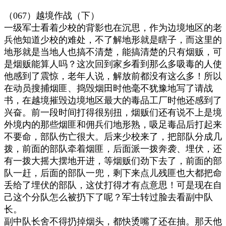
（
067
）越境作战（下）
一级军士看着少校的背影也在沉思，作为边境地区的老
兵他知道少校的难处，不了解地形就是瞎子，而这里的
地形就是当地人也搞不清楚，能搞清楚的只有烟贩，可
是烟贩能算人吗？这次回到家乡看到那么多吸毒的人使
他感到了震惊，老年人说，解放前都没有这么多！所以
在动员搜捕烟匪、捣毁烟田时他毫不犹豫地写了请战
书，在越境摧毁边境地区最大的毒品工厂时他还感到了
兴奋。前一段时间打得很别扭，烟贩们还有说不上是境
外境内的那些烟匪和佣兵们地形熟，吸足毒品后打起来
不要命，部队伤亡很大。后来少校来了，把部队分成几
拨，前面的部队牵着烟匪，后面派一拨奔袭、埋伏，还
有一拨大摇大摆地开进，等烟贩们劲下去了，前面的部
队一赶，后面的部队一兜，剩下来点儿残匪也大都把命
丢给了埋伏的部队，这仗打得才有点意思！可是现在自
己这个分队怎么被扔下了呢？军士转过脸去看副中队
长。
副中队长舍不得扔掉烟头，都快烫嘴了还在抽。那天他