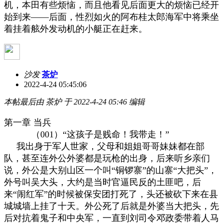
机，本田有些烦恼，而且他看见后面更大的烦恼已经开
始到来
——
后面，性烈如火的阿布桂太郎海军中将乘坐
着挂着舷外发动机的小艇正在赶来。
沙发
茶炉
2022-4-24 05:45:06
本帖最后由 茶炉 于 2022-4-24 05:46 编辑
第一章
当兵
（
001
）
“
这孩子是贱命！我带走！
”
我出身于军人世家，父母和姐姐哥哥妹妹都在部
队，甚至连外公外婆都是玩枪的出身，后来听乡亲们
说，外公是大别山区一个叫
“
铜锣寨
”
的山寨
“
大把头
”
，
外号叫吴大头，大约是当时官逼民反的土匪吧，后
来
“
闹红军
”
的时候被保安团打死了，头还被砍下来在县
城城墙上挂了十天。外公死了后就是外婆当大把头，先
后对抗着鬼子和中央军，一直到刘司令邓政委带着人马