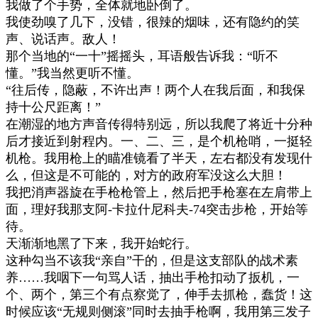
我做了个手势，全体就地卧倒了。
我使劲嗅了几下，没错，很辣的烟味，还有隐约的笑
声、说话声。敌人！
那个当地的
“
一十
”
摇摇头，耳语般告诉我：
“
听不
懂。
”
我当然更听不懂。
“
往后传，隐蔽，不许出声！两个人在我后面，和我保
持十公尺距离！
”
在潮湿的地方声音传得特别远，所以我爬了将近十分种
后才接近到射程内。一、二、三，是个机枪哨，一挺轻
机枪。我用枪上的瞄准镜看了半天，左右都没有发现什
么，但这是不可能的，对方的政府军没这么大胆！
我把消声器旋在手枪枪管上，然后把手枪塞在左肩带上
面，理好我那支阿
-
卡拉什尼科夫
-74
突击步枪，开始等
待。
天渐渐地黑了下来，我开始蛇行。
这种勾当不该我
“
亲自
”
干的，但是这支部队的战术素
养
……
我咽下一句骂人话，抽出手枪扣动了扳机，一
个、两个，第三个有点察觉了，伸手去抓枪，蠢货！这
时候应该
“
无规则侧滚
”
同时去抽手枪啊，我用第三发子