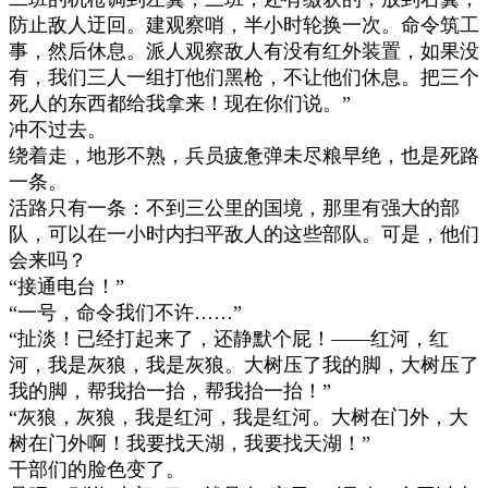
防止敌人迂回。建观察哨，半小时轮换一次。命令筑工
事，然后休息。派人观察敌人有没有红外装置，如果没
有，我们三人一组打他们黑枪，不让他们休息。把三个
死人的东西都给我拿来！现在你们说。
”
冲不过去。
绕着走，地形不熟，兵员疲惫弹未尽粮早绝，也是死路
一条。
活路只有一条：不到三公里的国境，那里有强大的部
队，可以在一小时内扫平敌人的这些部队。可是，他们
会来吗？
“
接通电台！
”
“
一号，命令我们不许
……”
“
扯淡！已经打起来了，还静默个屁！
——
红河，红
河，我是灰狼，我是灰狼。大树压了我的脚，大树压了
我的脚，帮我抬一抬，帮我抬一抬！
”
“
灰狼，灰狼，我是红河，我是红河。大树在门外，大
树在门外啊！我要找天湖，我要找天湖！
”
干部们的脸色变了。