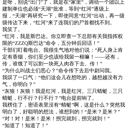
是呀，别说
“
出门
”
了，就是在
“
家里
”
，调动一个团以上
建制单位也必须
“
天湖
”
批准，等到
“
红河
”
逐级上
报，
“
天湖
”
再研究一下，即使同意
“
红河
”
出动，再一级
级传达下来，
“
红河
”
来了连我们的尸首都找不到。
我笑了。
“
红河，我是斯巴达。你立即查一下总部有关我指挥权
限的
“ZZZQ
斯巴达
”
命令，五分钟后回话！
”
干部们盯着电台。我很生气地对他们说：
“
死人身上肯
定有香烟，你们至少也该给我留一根嘛！
——
还有，
传，谁饿了可以割一块死人肉吞下去。传！
”
“
为什么叫战士们恶心？
”
命令传下去后中尉问我。
我叹了一口气：
“
他们这会儿在想吃的，越想越没有力
气，你明白？
”
“
灰狼！灰狼！我是红河，我是红河。三只蜻蜓，三只
蜻蜓，行不行？行不行？
”
电台提前响了。
我楞住了，密语表里没有
“
蜻蜓
”
啊，这是什么？突然我
明白了，好聪明的想法，谁想到的！
“
是米？是米？
”
“
对！对！是米！是米！拐完就到，拐完就到！
”
“
知道了！知道了！
”