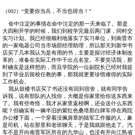
（
002
）
“
党要你当兵，不当也得当！
”
命中注定的事情在命中注定的那一天来临了。那是
大四刚开学的时候，我们到校学完最后两门课，同时交
实习计划。我已经很顺利地落实了实习单位，到南晋市
的一家电器公司当市场部经理助理，所以那天到新华书
店买了几本我认为是有用的书，主要是探讨经济体制改
革的，准备在实际工作中干出点名堂。不要笑话我，那
时确实是这样想的，而且学院的一位副院长已经对我提
到了毕业后留校任教的事，那我就更要珍惜难得的实际
工作机会。
我从鼓楼书店买了书还没有回到宿舍，就有同学告
诉我，说有部队的人找你，大概是你家里给你送东西来
了。我有些奇怪，我才从家里返校啊，还会送什么东西
呢？但确实有一辆半旧的紫红色桑塔那白牌车停在商院
办公楼下面，一个穿着没佩肩章的陆军工作服的人，象
是司机，站在那里和老班聊天，于是我就跟他走了。汽
车不是开向南晋军区所在的九华山，也没有开向江熟省