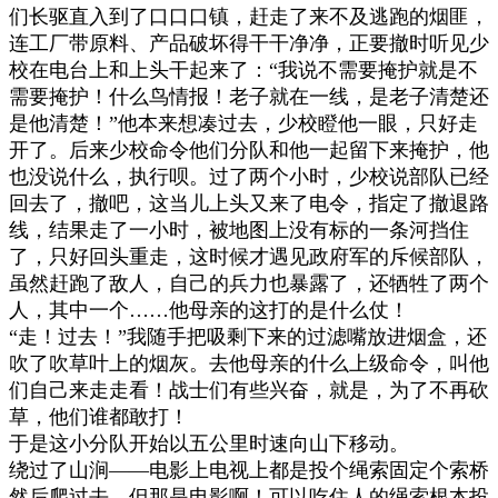
们长驱直入到了口口口镇，赶走了来不及逃跑的烟匪，
连工厂带原料、产品破坏得干干净净，正要撤时听见少
校在电台上和上头干起来了：
“
我说不需要掩护就是不
需要掩护！什么鸟情报！老子就在一线，是老子清楚还
是他清楚！
”
他本来想凑过去，少校瞪他一眼，只好走
开了。后来少校命令他们分队和他一起留下来掩护，他
也没说什么，执行呗。过了两个小时，少校说部队已经
回去了，撤吧，这当儿上头又来了电令，指定了撤退路
线，结果走了一小时，被地图上没有标的一条河挡住
了，只好回头重走，这时候才遇见政府军的斥候部队，
虽然赶跑了敌人，自己的兵力也暴露了，还牺牲了两个
人，其中一个
……
他母亲的这打的是什么仗！
“
走！过去！
”
我随手把吸剩下来的过滤嘴放进烟盒，还
吹了吹草叶上的烟灰。去他母亲的什么上级命令，叫他
们自己来走走看！战士们有些兴奋，就是，为了不再砍
草，他们谁都敢打！
于是这小分队开始以五公里时速向山下移动。
绕过了山涧
——
电影上电视上都是投个绳索固定个索桥
然后爬过去，但那是电影啊！可以吃住人的绳索根本投