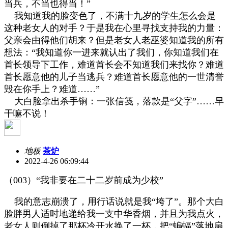
当兵，不当也得当！
”
我知道我的脸变色了，不满十九岁的学生怎么会是
这种老女人的对手？于是我在心里寻找支持我的力量：
父亲会由得他们胡来？但是老女人老巫婆知道我的所有
想法：
“
我知道你一进来就认出了我们，你知道我们在
首长领导下工作，难道首长会不知道我们来找你？难道
首长愿意他的儿子当逃兵？难道首长愿意他的一世清誉
毁在你手上？难道
……”
大白脸拿出杀手锏：一张信笺，落款是
“
父字
”……
早
干嘛不说！
地板
茶炉
2022-4-26 06:09:44
（
003
）
“
我非要在二十二岁前成为少校
”
我的意志崩溃了，用行话说就是我
“
垮了
”
。那个大白
脸胖男人适时地递给我一支中华香烟，并且为我点火，
老女人则倒掉了那杯冷开水换了一杯，把
“
蝙蝠
”
落地扇