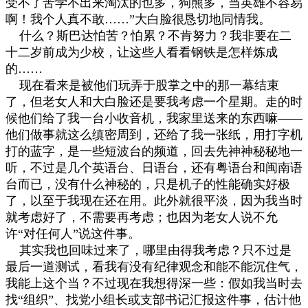
受不了苦学不出来淘汰的也多，狗熊多，当英雄不容易
啊！我个人真不敢
……”
大白脸很恳切地同情我。
什么？斯巴达怕苦？怕累？不肯努力？我非要在二
十二岁前成为少校，让这些人看看钢铁是怎样炼成
的
……
现在看来是被他们玩弄于股掌之中的那一幕结束
了，但老女人和大白脸还是要我考虑一个星期。走的时
候他们给了我一台小收音机，我家里送来的东西嘛
——
他们做事就这么缜密周到，还给了我一张纸，用打字机
打的蓝字，是一些短波台的频道，回去先神神秘秘地一
听，不过是几个英语台、日语台，还有粤语台和闽南语
台而已，没有什么神秘的，只是机子的性能确实好极
了，以至于我现在还在用。此外就很平淡，因为我当时
就考虑好了，不需要再考虑；也因为老女人说不允
许
“
对任何人
”
说这件事。
其实我也回味过来了，哪里由得我考虑？只不过是
最后一道测试，看我有没有纪律观念和能不能沉住气，
我能上这个当？不过现在我想得深一些：假如我当时去
找
“
组织
”
、找党小组长或支部书记汇报这件事，估计他