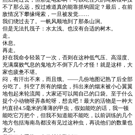
不了那么远，投过难道真的能靠抓钩固定？最后，在前
敌情况下攀缘绳索，一旦被发觉
……
我们绕过去了。一帆风顺地到了那条山涧。
但是无法扎筏子：水太浅。也没有合适的树木。
走。
休息。
再走。
好在我命令轻装了一次，否则在这种低气压、高湿度、
充满腐败气息的鬼地方不倒下几个才怪！就是这样，大
家也疲惫不堪。
闷，有汗出不来，而且饿。
——
几份地图记熟了后全部
分吃了。抖空了所有的烟盒，抖出来的烟末被小心翼翼
地包起来轮流闻，大家还可以闻自己的口袋。至于什么
捉个小动物呀弄条蛇呀，想去吧！最大的活物是一种大
约直径
4.5
毫米的薄薄的甲虫，假如能吃的话，我一顿
能吃它万把个，但我不知道能不能吃，以前训练的几个
地方包括海南岛都没有见过这种虫，再说他们的数量也
太少。