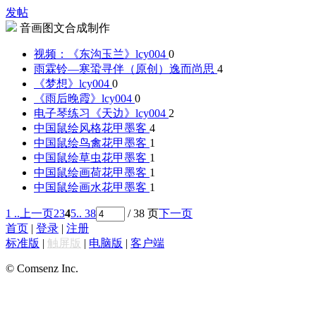
发帖
音画图文合成制作
视频：《东沟玉兰》
lcy004
0
雨霖铃—寒蛩寻伴（原创）
逸而尚思
4
《梦想》
lcy004
0
《雨后晚霞》
lcy004
0
电子琴练习《天边》
lcy004
2
中国鼠绘风格
花甲墨客
4
中国鼠绘鸟禽
花甲墨客
1
中国鼠绘草虫
花甲墨客
1
中国鼠绘画荷
花甲墨客
1
中国鼠绘画水
花甲墨客
1
1 ..
上一页
2
3
4
5
.. 38
/ 38 页
下一页
首页
|
登录
|
注册
标准版
|
触屏版
|
电脑版
|
客户端
© Comsenz Inc.