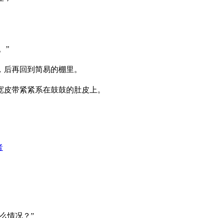
。”
，后再回到简易的棚里。
宽皮带紧紧系在鼓鼓的肚皮上。
者
么情况？”