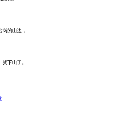
站岗的山边，
。就下山了。
者