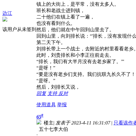
镇上的大街上，是平常，没有太多人。
班长和老战士进到镇，
边江
二十他们在镇上看了一遍，
也没有看到什么。
该用户从未签到
然后，他们就在中午回到山里去了。
回到山里，向刘排长说：“'排长，没有发现什
第二天下午。
刘排长带上一个战士，去附近的村里看看老乡
此时，刘贵排长和小李正往前走去。
“排长，我们有大半月没有去老乡家了。”'
“是呀！”
“要是没有老乡们支持。我们抗联九长久不了！
“是呀。”
然后，刘排长又说，
回复
支持
反对
使用道具
举报
#
65
楼主
|
发表于 2023-4-11 16:31:07
|
只看该作
五十七李大伯
;