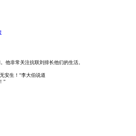
者
问。他非常关注抗联刘排长他们的生活。
永无安生！”李大伯说道
！”