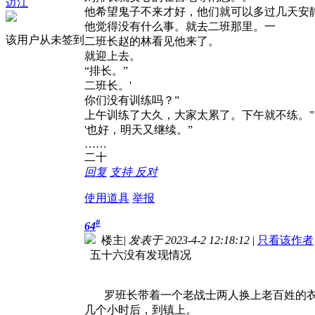
边江
他希望鬼子不来才好，他们就可以多过几天安
他觉得没有什么事。就去二班那里。一
该用户从未签到
二班长赵的林看见他来了。
就迎上去。
“排长。”
二班长。'
你们没有训练吗？”
上午训练了大久，大家太累了。下午就不练。
'也好，明天又继续。”
……
二十
回复
支持
反对
使用道具
举报
#
64
楼主
|
发表于 2023-4-2 12:18:12
|
只看该作者
五十六没有发现情况
罗班长带着一个老战士两人换上老百姓的
几个小时后，到镇上。