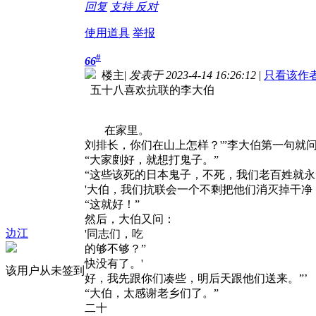
回复
支持
反对
使用道具
举报
#
66
楼主
|
发表于 2023-4-14 16:26:12
|
只看该作
五十八喜欢抗联的李大伯
在家里。
刘排长，你们在山上怎样？'”李大伯第一句就
“大家剫好，就想打鬼子。”
“这些该死的日本鬼子，不死，我们老百姓就
'大伯，我们抗联会一个不剩把他们消灭掉干净
“这就好！”
然后，大伯又问：
边江
'同志们，吃
的够不够？”
快没有了。'
该用户从未签到
好，我先跟你们凑些，明后天跟他们送来。”’
“大伯，太感谢老乡们了。”
二十