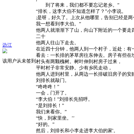
到了将来，我们都不要忘记老乡。”
“排长，这李大伯不知道怎样了？”小李说。
;是呀，好久了。上次从他哪里，告别已经是两
我一想看到李大伯。”
他两人就渐渐下了山，向山下附近的一个要走
二十
他两人往山下走去。
边江
在近四十分钟，他两人到一个村子，近处：有
看去：一长排的茅草房往东伸去。房子有些在
该用户从未签到
村头有两颗槐树。树叶伸到村房子过来，
平时村子非常安静。少有乡民走动，
他两人进到村里，从两边一长排破旧房子的安
刘排长就敲门。
“咚咚咚！”
一会，门开了。
“李大伯！”刘排长先招呼。
“是刘排长！”
我们来看你。”
“快，到家里坐。’’
“好的。”
然后，刘排长和小李走进李大伯的家'。