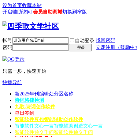
设为首页
收藏本站
开启辅助访问
会员自助商城
切换到窄版
帐号
找回密码
自动登录
密码
立即注册（鼓励中
登录
只需一步，快速开始
快捷导航
新2025年刊编辑处分区名称
诗词格律检测
九歌-诗词创作软件
每日签到
智能软件豆包
智能辅助创作软件
智能软件文心一言
智能辅助创造文心一言
智能软件通义千问
智能软件通义千问