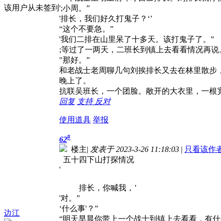
该用户从未签到
';小周。”
'排长，我们好久打鬼子？‘’
“这个不要急。”
'我们二排在山里呆了十多天。该打鬼子了。”
;等过了一两天，二班长到镇上去看看情况再说
"那好。”
和老战士老周聊几句刘挨排长又去在林里散步
晚上了。
抗联吴班长，一个团脸。敞开的大衣里，一根
回复
支持
反对
使用道具
举报
#
62
楼主
|
发表于 2023-3-26 11:18:03
|
只看该作
五十四下山打探情况
'
排长，你喊我，’
'对。”
‘什么事'？”
边江
“明天早晨你带上一个战士到镇上去看看，有什