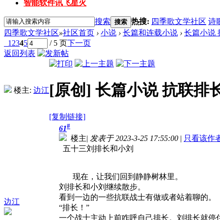
智能软件讯飞星火
搜索
热搜:
四季歌文学社区
诗
搜索
四季歌文学社区
»
社区首页
›
小说
›
长篇和连载小说
›
长篇小说
1
2
3
4
5
/ 5 页
下一页
返回列表
[原创]
长篇小说 抗联排
楼主:
边江
[复制链接]
#
61
楼主
|
发表于 2023-3-25 17:55:00
|
只看该作
五十三刘排长和小刘
现在，让我们回到静静树林里。
刘排长和小刘继续散步。
看到一边的一些抗联战士有做或者站着聊的。
边江
“排长！”
一个战士主动上前咋呼自己排长。刘排长就停