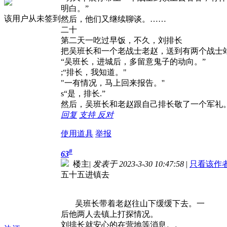
明白。”
该用户从未签到
然后，他们又继续聊谈。……
二十
第二天一吃过早饭，不久，刘排长
把吴班长和一个老战士老赵，送到有两个战士
“吴班长，进城后，多留意鬼子的动向。”
;“排长，我知道。"
"一有情况，马上回来报告。''
s“是，排长.”
然后，吴班长和老赵跟自己排长敬了一个军礼
回复
支持
反对
使用道具
举报
#
63
楼主
|
发表于 2023-3-30 10:47:58
|
只看该作
五十五进镇去
吴班长带着老赵往山下缓缓下去。一
后他两人去镇上打探情况。
刘排长就安心的在营地等消息。。