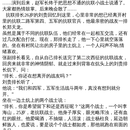
……演到后来，赵军长终于把思想不通的抗联小战士说通了。
大家都热情鼓掌。后来晚会散了……
抗联排长26岁的刘贵回忆到这里，心里非常的想已经离开村
里的抗联二路军第四、五军的抗联官兵，他最亲密的战友一排
长郑天龙。
虽然是属于不同的抗联队伍，他们经常在一起相互交流，还有
过几次配合打仗。现在，郑排长走了，他一下心里就空落落
的。坐在有村民让出的房子里的土炕上，一个人闷声不响,情
绪寡欢。
张副排长看见，自从自己排长送完了第二次西征的抗联战友，
回房来就非常的神情阴郁。就走过来到背靠在炕头上的刘贵排
长炕下。问：
“排长，你还在想离开的战友吗？”
刘贵排长听了，
他说：“我们和四军，五军生活战斗两年，真没有想到就分
开。”
坐在一边土炕上的两个战士说：
“排长，你是希望留下和还是西征呢？”这两个战士，一个叫李
海山，25岁，老抗联战士。他身子厚实，眼光略浑浊，还有血
红的眼丝。他爱喝酒，不抽烟，人活泼；战士杨柱良，延边朝
鲜族人，也爱说，要是说个个战士都如虎，那他就跑在前面的