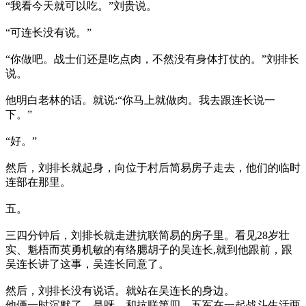
“我看今天就可以吃。”刘贵说。
“可连长没有说。”
“你做吧。战士们还是吃点肉，不然没有身体打仗的。”刘排长
说。
他明白老林的话。就说:“你马上就做肉。我去跟连长说一
下。”
“好。”
然后，刘排长就起身，向位于村后简易房子走去，他们的临时
连部在那里。
五。
三四分钟后，刘排长就走进抗联简易的房子里。看见28岁壮
实、魁梧而英勇机敏的有络腮胡子的吴连长,就到他跟前，跟
吴连长讲了这事，吴连长同意了。
然后，刘排长没有说话。就站在吴连长的身边。
他俩一时沉默了。是呀，和抗联第四、五军在一起战斗生活两