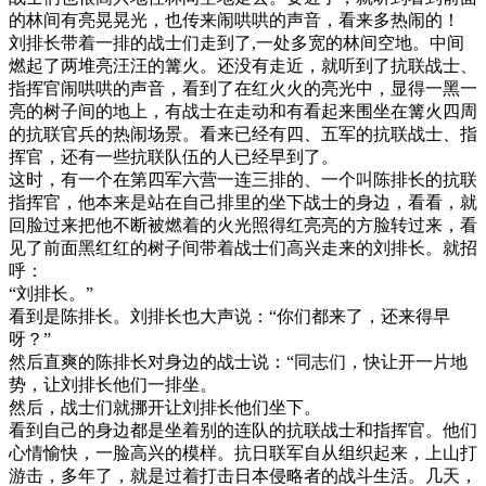
的林间有亮晃晃光，也传来闹哄哄的声音，看来多热闹的！
刘排长带着一排的战士们走到了,一处多宽的林间空地。中间
燃起了两堆亮汪汪的篝火。还没有走近，就听到了抗联战士、
指挥官闹哄哄的声音，看到了在红火火的亮光中，显得一黑一
亮的树子间的地上，有战士在走动和有看起来围坐在篝火四周
的抗联官兵的热闹场景。看来已经有四、五军的抗联战士、指
挥官，还有一些抗联队伍的人已经早到了。
这时，有一个在第四军六营一连三排的、一个叫陈排长的抗联
指挥官，他本来是站在自己排里的坐下战士的身边，看看，就
回脸过来把他不断被燃着的火光照得红亮亮的方脸转过来，看
见了前面黑红红的树子间带着战士们高兴走来的刘排长。就招
呼：
“刘排长。”
看到是陈排长。刘排长也大声说：“你们都来了，还来得早
呀？”
然后直爽的陈排长对身边的战士说：“同志们，快让开一片地
势，让刘排长他们一排坐。
然后，战士们就挪开让刘排长他们坐下。
看到自己的身边都是坐着别的连队的抗联战士和指挥官。他们
心情愉快，一脸高兴的模样。抗日联军自从组织起来，上山打
游击，多年了，就是过着打击日本侵略者的战斗生活。几天，