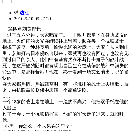
#
9
边江
2016-9-10 09:27:59
第四章刘贵排长
过了五六分钟，大家唱完了。一下散开都坐下在身边战友的
地上。火红红的火光在继续往上冒着，照在每一个抗联战士、
指挥官善良、纯朴英勇、愉悦光润的脸庞上。大家自从来到山
里，参加打击日本侵略者以来，家就再也没有回过，也没有见
到过自己的亲人。他们中有些官兵在不断打击鬼子的战斗战
死，在这严酷的随时都有现出自己生命在动荡的战斗中消失的
命运中，是那样苦闷！现在，终于看到一场文艺演出，都多愉
快的！
在大家都热情、热诚鼓掌时，有一些班排的战士上去唱歌，后
来，由抗联军长赵保中表演一个简单话剧。
……
一个18岁的战士走在地上，一脸的不高兴。他把双手托在他的
大腿上。
过了一会，一个抗联指挥官，他们的军长走了过来，就招呼
他。
“小周，你怎么一个人呆在这里？”