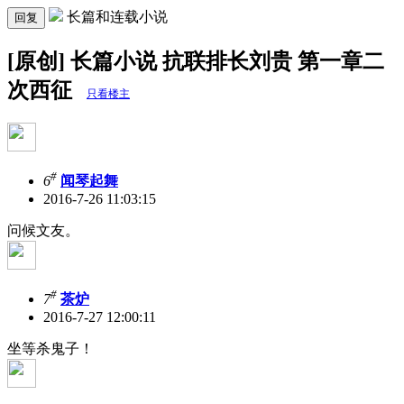
长篇和连载小说
回复
[原创] 长篇小说 抗联排长刘贵 第一章二
次西征
只看楼主
#
6
闻琴起舞
2016-7-26 11:03:15
问候文友。
#
7
茶炉
2016-7-27 12:00:11
坐等杀鬼子！