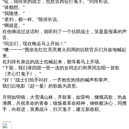
“哎，我排里的战士，也想去西征打鬼子。”刘排长说。
“谁都想。”
“我随便。”
“老刘，都一样。”陈排长说。
“啊就是。”
在他俩说过这话时，就听到了一个抗联战士，笑盈盈报幕的声
音。
“同志们，现在晚会马上开始！”
“噢一一一”围坐在红红亮亮篝火四周的抗联官兵们兴奋地喊起
来。
在刘排长身边的战士也喊起来，都等着马上开场。
“下面，我们请四团一营一连的女同志们和男同志唱一首歌
《齐心打鬼子》。”
“好！”战士们拍手叫好，一齐抱也热情的喊声和掌声。
我们以电影《赵一曼》的歌曲为原形。
月明如明镜，大雪满山林，齐鼓掌，如雷鸣，慷慨高歌，热血
沸腾，共祝革命的青春；锻炼着革命精神，钢铁般决心，同携
手，向前进，英勇战斗，扫灭鬼子，建立新政权。
……