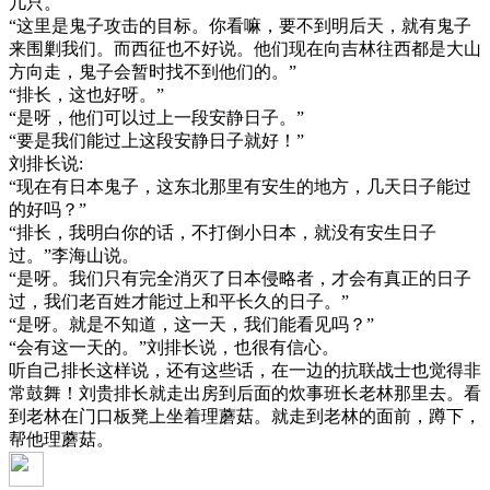
几只。
“这里是鬼子攻击的目标。你看嘛，要不到明后天，就有鬼子
来围剿我们。而西征也不好说。他们现在向吉林往西都是大山
方向走，鬼子会暂时找不到他们的。”
“排长，这也好呀。”
“是呀，他们可以过上一段安静日子。”
“要是我们能过上这段安静日子就好！”
刘排长说:
“现在有日本鬼子，这东北那里有安生的地方，几天日子能过
的好吗？”
“排长，我明白你的话，不打倒小日本，就没有安生日子
过。”李海山说。
“是呀。我们只有完全消灭了日本侵略者，才会有真正的日子
过，我们老百姓才能过上和平长久的日子。”
“是呀。就是不知道，这一天，我们能看见吗？”
“会有这一天的。”刘排长说，也很有信心。
听自己排长这样说，还有这些话，在一边的抗联战士也觉得非
常鼓舞！刘贵排长就走出房到后面的炊事班长老林那里去。看
到老林在门口板凳上坐着理蘑菇。就走到老林的面前，蹲下，
帮他理蘑菇。