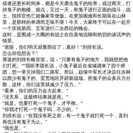
或者还更长时间来，都是今天袭击鬼子的给养，或过两天，打
掉鬼子的炮楼、据点，又过一天，和鬼子进行正面的战斗，战
士、指挥官伤亡就像家常便饭。在更加困难和长期呆在山林
里，是那样的单调而乏味不堪！今天，大家终于可以在一起开
一个庆祝第四、五军进行二次西征的晚会。
这时，是围成一大圈的有战士在欣喜地说聊和热切的谈话声的
情景。
“老陈，你们明天就要西征了，真好！”刘排长说。
怎么你也想去？”
厚道的刘排长略笑笑，说：“只要有鬼子的地方，我就想把他
们打死。”“我听李团长说，小鬼子最近在省城调来了四个师
团，想一举灭掉我们二路军。所以，赵保中军长才决议往吉林
以西少有鬼子的、蛮荒地区开辟新战场。把鬼子的众多兵力分
散，这样，你们这里就减少了压力。”
“看来，你们的压力会大起来。”
“没关系，这最终结果就是死。”
“就是。也要打死一个鬼子，才平衡。”
“你我才打死一个鬼子吗，不少的。”
刘排长说；“在我没有死之前，有一个鬼子就打死一个，直到
再也没有鬼子为止。”
“我也是。”