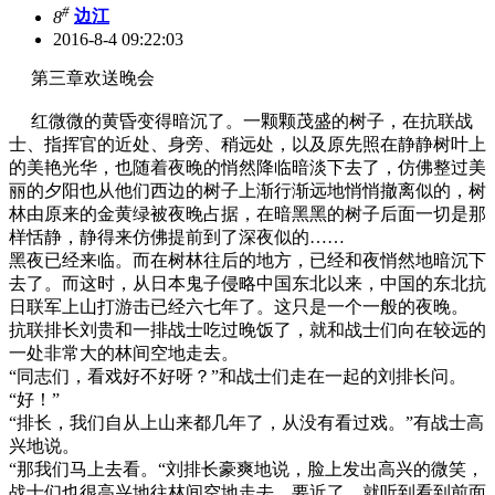
#
8
边江
2016-8-4 09:22:03
第三章欢送晚会
红微微的黄昏变得暗沉了。一颗颗茂盛的树子，在抗联战
士、指挥官的近处、身旁、稍远处，以及原先照在静静树叶上
的美艳光华，也随着夜晚的悄然降临暗淡下去了，仿佛整过美
丽的夕阳也从他们西边的树子上渐行渐远地悄悄撤离似的，树
林由原来的金黄绿被夜晚占据，在暗黑黑的树子后面一切是那
样恬静，静得来仿佛提前到了深夜似的……
黑夜已经来临。而在树林往后的地方，已经和夜悄然地暗沉下
去了。而这时，从日本鬼子侵略中国东北以来，中国的东北抗
日联军上山打游击已经六七年了。这只是一个一般的夜晚。
抗联排长刘贵和一排战士吃过晚饭了，就和战士们向在较远的
一处非常大的林间空地走去。
“同志们，看戏好不好呀？”和战士们走在一起的刘排长问。
“好！”
“排长，我们自从上山来都几年了，从没有看过戏。”有战士高
兴地说。
“那我们马上去看。“刘排长豪爽地说，脸上发出高兴的微笑，
战士们也很高兴地往林间空地走去。要近了，就听到看到前面