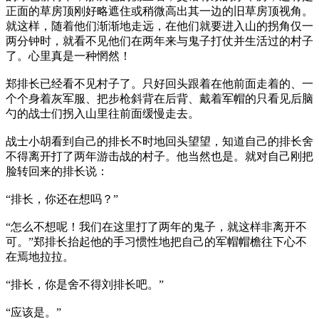
正面的草房顶刚好略遮住或稍微高出其一边的旧草房顶视角。
就这样，随着他们渐渐地走远，在他们就要进入山的拐角仅一
两分钟时，就看不见他们在两年来与鬼子打仗并生活过的村子
了。心里真是一种惘然！
郑排长已经看不见村子了。只好回头跟着在他前面走着的、一
个个身着灰军服、把步枪斜背在后背、戴着军帽的只看见后脑
勺的战士们拐入山里往前面缓慢走去。
战士小胡看到自己的排长不时地回头望望，知道自己的排长舍
不得离开打了两年游击战的村子。他当然也是。就对自己刚把
脸转回来的排长说：
“排长，你还在想吗？”
“怎么不想呢！我们在这里打了两年的鬼子，就这样非离开不
可。”郑排长抬起他的手习惯性地把自己的军帽帽檐往下心不
在焉地拉拉。
“排长，你是舍不得刘排长吧。”
“应该是。”