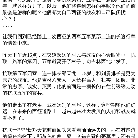
年，就这样分开了。以后，他们将遇到怎样的事呢？他们的前
景会是怎样的呢？他俩都为自己西征的战友和自己队伍忧
心？！
……
让我们回到已经踏上二次西征的四军五军某部二连的长途行军
的情景中来。
昨天下午近16点，在夹道欢送的村民与战友的不舍眼光中，抗
联二路军的第四、五军就离开了村子，向吉林西北出发了。
抗联第五军四营二连一排长郑天龙，26岁，和刘贵排长是更为
亲密的战友。他是吉林六安人，人长得高大、壮实、团脸。非
常的忠厚、诚实、英勇，他的前面是一横长的在往前缓缓走动
的抗联五军的官兵。
他们走出了有老乡、战友送别的村尾，这样，这些期望他们好
运，在未来的西征道路上，越来越来壮大发展的人们和战友就
看不见了。
抗联一排排长郑天龙时而回头来看着渐渐远去的、那在村尾边
的绿色柳树下，那灰色的侧土墙，交错有致的茅草房，还有是