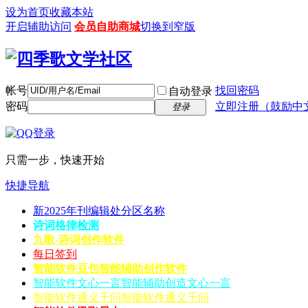
设为首页
收藏本站
开启辅助访问
会员自助商城
切换到窄版
帐号
找回密码
自动登录
密码
立即注册（鼓励中
登录
只需一步，快速开始
快捷导航
新2025年刊编辑处分区名称
诗词格律检测
九歌-诗词创作软件
每日签到
智能软件豆包
智能辅助创作软件
智能软件文心一言
智能辅助创造文心一言
智能软件通义千问
智能软件通义千问