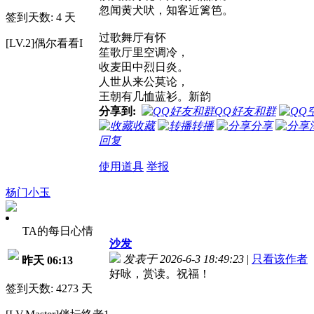
忽闻黄犬吠，知客近篱笆。
签到天数: 4 天
过歌舞厅有怀
[LV.2]偶尔看看I
笙歌厅里空调冷，
收麦田中烈日炎。
人世从来公莫论，
王朝有几恤蓝衫。新韵
分享到:
QQ好友和群
收藏
转播
分享
回复
使用道具
举报
杨门小玉
TA的每日心情
沙发
发表于 2026-6-3 18:49:23
|
只看该作者
昨天 06:13
好咏，赏读。祝福！
签到天数: 4273 天