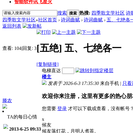
智能软件讯飞星火
搜索
热搜:
四季歌文学社区
诗
搜索
四季歌文学社区
»
社区首页
›
诗词曲赋
›
诗词曲赋
›
五、七绝各
返回列表
[五绝]
五、七绝各一
查看:
104
|
回复:
3
[复制链接]
电梯直达
楼主
发表于 2026-6-3 17:35:30
来自手机
|
只看
欢迎你来注册，这里有更多的热心朋
滕农
您需要
登录
才可以下载或查看，没有帐号
TA的每日心情
x
候友
2013-6-25 09:33
候友落灯花，月明人煮茶。