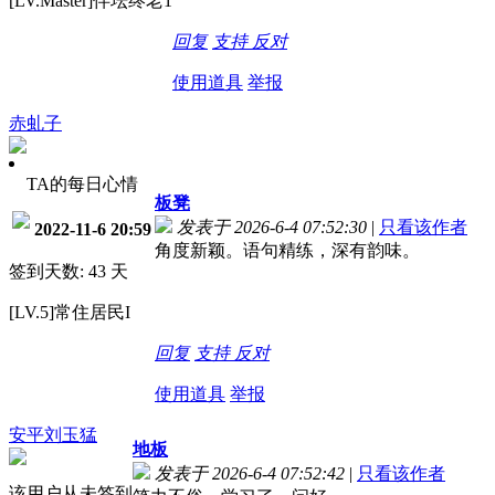
[LV.Master]伴坛终老1
回复
支持
反对
使用道具
举报
赤虬子
TA的每日心情
板凳
发表于 2026-6-4 07:52:30
|
只看该作者
2022-11-6 20:59
角度新颖。语句精练，深有韵味。
签到天数: 43 天
[LV.5]常住居民I
回复
支持
反对
使用道具
举报
安平刘玉猛
地板
发表于 2026-6-4 07:52:42
|
只看该作者
该用户从未签到