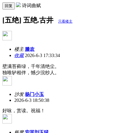
诗词曲赋
回复
[五绝] 五绝.古井
只看楼主
楼主
滕农
收藏
2026-6-3 17:33:34
壁满苔藓绿，千年清绝尘。
独唯轳相伴，憾少浣纱人。
沙发
杨门小玉
2026-6-3 18:50:38
好咏，赏读。祝福！
板凳
安平刘玉猛