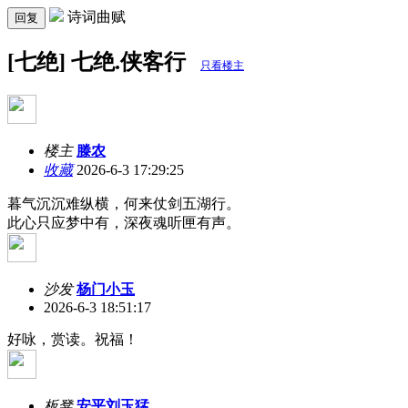
诗词曲赋
回复
[七绝] 七绝.侠客行
只看楼主
楼主
滕农
收藏
2026-6-3 17:29:25
暮气沉沉难纵横，何来仗剑五湖行。
此心只应梦中有，深夜魂听匣有声。
沙发
杨门小玉
2026-6-3 18:51:17
好咏，赏读。祝福！
板凳
安平刘玉猛