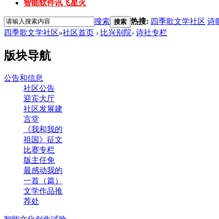
智能软件讯飞星火
搜索
热搜:
四季歌文学社区
诗
搜索
四季歌文学社区
»
社区首页
›
比兴别院
›
诗社专栏
版块导航
公告和信息
社区公告
迎宾大厅
社区发展建
言堂
《我和我的
祖国》征文
比赛专栏
版主任免
最感动我的
一首（篇）
文学作品推
荐处