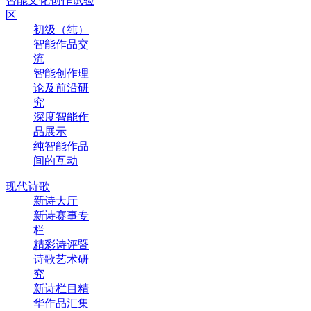
智能文化创作试验
区
初级（纯）
智能作品交
流
智能创作理
论及前沿研
究
深度智能作
品展示
纯智能作品
间的互动
现代诗歌
新诗大厅
新诗赛事专
栏
精彩诗评暨
诗歌艺术研
究
新诗栏目精
华作品汇集