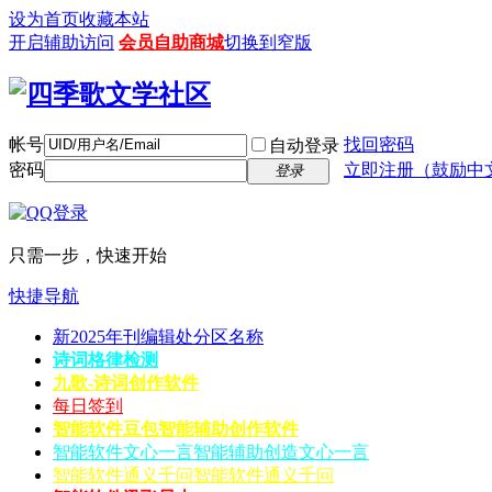
设为首页
收藏本站
开启辅助访问
会员自助商城
切换到窄版
帐号
找回密码
自动登录
密码
立即注册（鼓励中
登录
只需一步，快速开始
快捷导航
新2025年刊编辑处分区名称
诗词格律检测
九歌-诗词创作软件
每日签到
智能软件豆包
智能辅助创作软件
智能软件文心一言
智能辅助创造文心一言
智能软件通义千问
智能软件通义千问