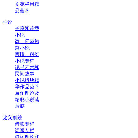
文苑栏目精
品荟萃
小说
长篇和连载
小说
微、闪暨短
篇小说
言情、科幻
小说专栏
说书艺术和
民间故事
小说版块精
华作品荟萃
写作理论及
精彩小说读
后感
比兴别院
诗联专栏
词赋专栏
诗词理论和