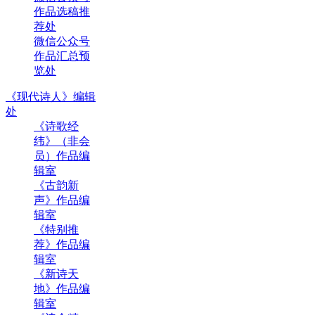
作品选稿推
荐处
微信公众号
作品汇总预
览处
《现代诗人》编辑
处
《诗歌经
纬》（非会
员）作品编
辑室
《古韵新
声》作品编
辑室
《特别推
荐》作品编
辑室
《新诗天
地》作品编
辑室