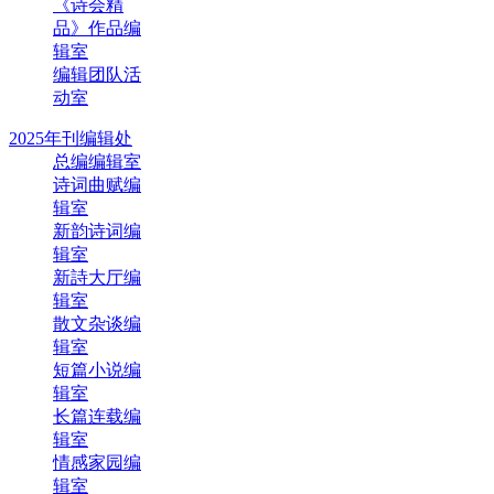
《诗会精
品》作品编
辑室
编辑团队活
动室
2025年刊编辑处
总编编辑室
诗词曲赋编
辑室
新韵诗词编
辑室
新詩大厅编
辑室
散文杂谈编
辑室
短篇小说编
辑室
长篇连载编
辑室
情感家园编
辑室