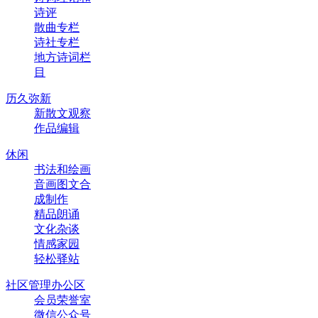
诗评
散曲专栏
诗社专栏
地方诗词栏
目
历久弥新
新散文观察
作品编辑
休闲
书法和绘画
音画图文合
成制作
精品朗诵
文化杂谈
情感家园
轻松驿站
社区管理办公区
会员荣誉室
微信公众号