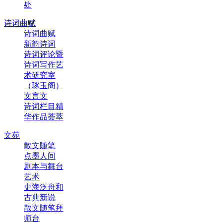
处
诗词曲赋
诗词曲赋
新韵诗词
诗词评论暨
诗词写作艺
术研究室
（琢玉阁）
文言文
诗词栏目精
华作品荟萃
文苑
散文随笔
点墨人间
剧本与舞台
艺术
史海泛舟和
古典新说
散文随笔拜
师台