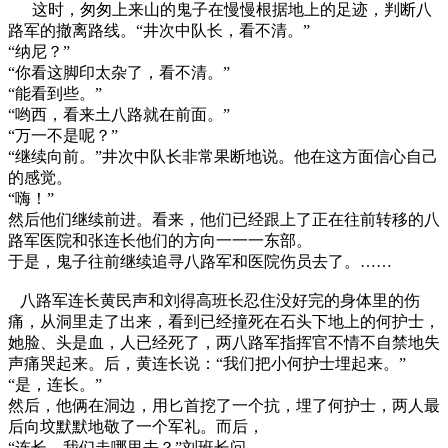
这时，匆匆上来山的鬼子在慢慢根据地上的足迹，判断八
路军的撤离路线。“井次中队长，看不清。”
“纳尼？”
“你看这脚印太杂了，看不清。”
“能看到些。”
“哟西，看来土八路就在前面。”
“万一不是呢？”
“继续向前。”井次中队长非常果断地说。他在这方面信心自己
的感觉。
“嗨！”
然后他们继续前进。看来，他们已经跟上了正在往前转移的八
路军医院和张连长他们的方向一一一东部。
于是，鬼子往前继续追寻八路军和医院伤员去了。……
八路军连长黄民声和刘得高班长忍住没好完的身体里的伤
痛，从洞里走了出来，看到已经撞死在石头下地上的何护士，
她脸、头是血，人已经死了，两八路军指挥官不情不自禁地失
声痛哭起来。后，黄连长说：“我们把小何护士埋起来。”
“是，连长。”
然后，他俩在洞边，用匕首挖了一个抗，埋了何护士，两人最
后向坟默默地敬了一个军礼。而后，
“连长，我们走哪里去？”刘班长问。