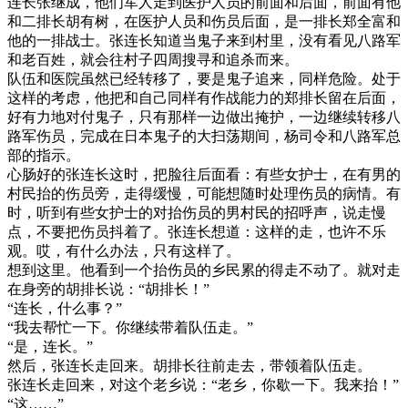
连长张继成，他们军人走到医护人员的前面和后面，前面有他
和二排长胡有树，在医护人员和伤员后面，是一排长郑全富和
他的一排战士。张连长知道当鬼子来到村里，没有看见八路军
和老百姓，就会往村子四周搜寻和追杀而来。
队伍和医院虽然已经转移了，要是鬼子追来，同样危险。处于
这样的考虑，他把和自己同样有作战能力的郑排长留在后面，
好有力地对付鬼子，只有那样一边做出掩护，一边继续转移八
路军伤员，完成在日本鬼子的大扫荡期间，杨司令和八路军总
部的指示。
心肠好的张连长这时，把脸往后面看：有些女护士，在有男的
村民抬的伤员旁，走得缓慢，可能想随时处理伤员的病情。有
时，听到有些女护士的对抬伤员的男村民的招呼声，说走慢
点，不要把伤员抖着了。张连长想道：这样的走，也许不乐
观。哎，有什么办法，只有这样了。
想到这里。他看到一个抬伤员的乡民累的得走不动了。就对走
在身旁的胡排长说：“胡排长！”
“连长，什么事？”
“我去帮忙一下。你继续带着队伍走。”
“是，连长。”
然后，张连长走回来。胡排长往前走去，带领着队伍走。
张连长走回来，对这个老乡说：“老乡，你歇一下。我来抬！”
“这……”