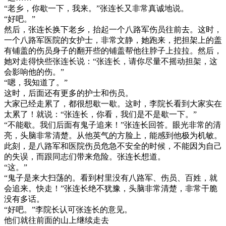
“老乡，你歇一下，我来。”张连长又非常真诚地说。
“好吧。”
然后，张连长换下老乡，抬起一个八路军伤员往前去。这时，
一个八路军医院的女护士，非常文静，她跑来，把担架上的盖
有铺盖的伤员身子的翻开些的铺盖帮他往脖子上拉拉。然后，
她对走得快些张连长说：“张连长，请你尽量不摇动担架，这
会影响他的伤。”
“嗯，我知道了。”
这时，后面还有更多的护士和伤员。
大家已经走累了，都很想歇一歇。这时，李院长看到大家实在
太累了！就说：“张连长，你看，我们是不是歇一下。”
“不能歇。我们后面有鬼子追来！”张连长回答。眼光非常的清
亮，头脑非常清楚。从他英气的方脸上，能感到他极为机敏。
此刻，是八路军和医院伤员危急不安全的时候，不能因为自己
的失误，而跟同志们带来危险。张连长想道。
“这。”
“鬼子是来大扫荡的。看到村里没有八路军、伤员、百姓，就
会追来。快走！”张连长绝不犹豫，头脑非常清楚，非常干脆
没有多话。
“好吧。”李院长认可张连长的意见。
他们就往前面的山上继续走去