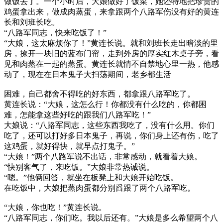
做饭去了。一个小时后，大娘做好了饭菜，她还特地把珍贵的
鸡蛋拿出来，做成肉蒸蛋，来拿跟两个八路军伤没有好的黄连
长和刘班长吃。
“八路军同志，快来吃饭了！”
“大娘，这太麻烦你了！”黄连长说。就和刘班长走出暗淡的里
房，撩开一块旧的蓝布门帘，走到外房的厚实红木桌子旁，看
见和肉蒸在一起的蒸蛋。黄连长就情不自禁地心里一热，他感
动了，现在在日本鬼子大扫荡期间，老乡都生活
困难，自己都舍不得吃的好东西，都拿跟八路军吃了。
黄连长说：“大娘，这怎么行！你都没有什么吃的，你都困
难，怎能拿这些好吃的跟我们八路军吃！”
大娘说：“八路军同志，这些东西我吃了，没有什么用。你们
吃了，还可以打好多日本鬼子，再说，你们身上还有伤，吃了
这鸡蛋，就好得快，就早点打鬼子。”
“大娘！”两个八路军说不出话，非常感动，就看着大娘。
“快别客气了，来吃饭。”大娘非常热诚说。
“嗯。”他俩回答，就坐在板凳上和大娘开始吃饭。
在吃饭中，大娘把蒸肉蛋都分别舀跟了两个八路军吃。
“大娘，你也吃！”黄连长说。
“八路军同志，你们吃。我以后还有。”大娘是多么希望两个八