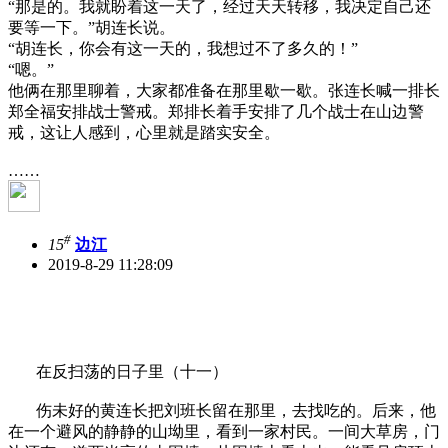
“那是的。我就盼着这一天了，经过天天转移，我决定自己还
要等一下。”胡连长说。
“胡连长，你会有这一天的，我想过不了多久的！”
“嗯。”
他俩在那里聊着，大家都准备在那里歇一歇。张连长喊一排长
郑全福安排战士警戒。郑排长着手安排了几个战士在山边警
戒，这让人感到，心里就是踏实安全。
……
#
15
边江
2019-8-29 11:28:09
在反扫荡的日子里（十一）
伤未好的黄连长把刘班长留在那里，去找吃的。后来，他
在一个避风的静静的山坳里，看到一家村民。一间大草房，门