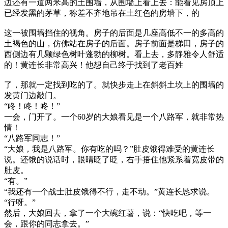
边还有一道两米高的土围墙，从围墙上看上去：能看见房顶上
已经发黑的茅草，称差不齐地吊在土红色的房墙下，的
这一被围墙挡住的视角。房子的后面是几座高低不一的多高的
土褐色的山，仿佛站在房子的后面。房子前面是梯田，房子的
西侧边有几颗绿色树叶蓬勃的柳树。看上去，多静雅令人舒适
的！黄连长非常高兴！他想自己终于找到了老百姓
了，那就一定找到吃的了。就快步走上在斜斜土坎上的围墙的
发黄门边敲门。
“咚！咚！咚！”
一会，门开了。一个60岁的大娘看见是一个八路军，就非常热
情！
“八路军同志！”
“大娘，我是八路军。你有吃的吗？”肚皮饿得难受的黄连长
说。还饿的说话时，眼睛眨了眨，右手捂住他紧系着宽皮带的
肚皮。
“有。”
“我还有一个战士肚皮饿得不行，走不动。”黄连长恳求说。
“行呀。”
然后，大娘回去，拿了一个大碗红薯，说：“快吃吧，等一
会，跟你的同志拿去。”