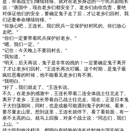
是，带着战士们继续转移。就对在老乡身边的一个民兵副组长
说：“唐国中，现在老乡们都安全了。老乡们由你负责，要绝
对保证他们的安全，要确定鬼子走了后，才让老乡们回村。我
们还要奉命继续转移。”
“你放心吧，王连长。我们民兵一定保护好村民的。你们放心
走吧。”
“你们一定要带着民兵保护好老乡。”
“嗯。我们一定。”
“记住：今天晚上不要回村去。”
“我知道。”
“明天，后天再说，鬼子是非常凶残的！一定要确定鬼子离开
了才让老乡们回村。”王连长再次叮嘱。这个时期，是鬼子最
疯狂恶毒的时候，他不能看见老乡们有不测。
“我明白。”
“好了，我们就走了。”王连长说。
不久，在老乡的感激中，王连长带着二连全体战士往北走了。
离开了老乡，王连长带着自己战士往北走。现在，正是日本鬼
子大扫荡期间，同时，也是或极可能遇到鬼子的时候。看来，
要尽量走山里。想到这里，王连长就停下。看了看前面，有一
座不太高的山。就马上回脸，对多个战士说：“同志们，我们
上山。”
战士听到他这样说，都明白有经验的连长此时做出现实的决