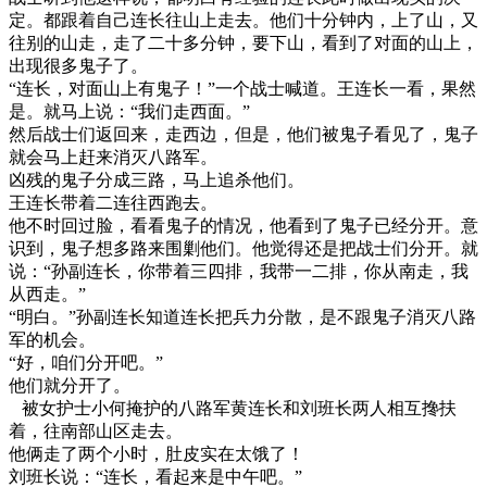
定。都跟着自己连长往山上走去。他们十分钟内，上了山，又
往别的山走，走了二十多分钟，要下山，看到了对面的山上，
出现很多鬼子了。
“连长，对面山上有鬼子！”一个战士喊道。王连长一看，果然
是。就马上说：“我们走西面。”
然后战士们返回来，走西边，但是，他们被鬼子看见了，鬼子
就会马上赶来消灭八路军。
凶残的鬼子分成三路，马上追杀他们。
王连长带着二连往西跑去。
他不时回过脸，看看鬼子的情况，他看到了鬼子已经分开。意
识到，鬼子想多路来围剿他们。他觉得还是把战士们分开。就
说：“孙副连长，你带着三四排，我带一二排，你从南走，我
从西走。”
“明白。”孙副连长知道连长把兵力分散，是不跟鬼子消灭八路
军的机会。
“好，咱们分开吧。”
他们就分开了。
被女护士小何掩护的八路军黄连长和刘班长两人相互搀扶
着，往南部山区走去。
他俩走了两个小时，肚皮实在太饿了！
刘班长说：“连长，看起来是中午吧。”