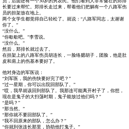
员，后面还有一个30岁的男农民。他们看到人非常健壮的郑排
长要过来帮忙。郑排长走过来，帮着他们把躺有一个八路军伤
员的担架放在地上。
两个女学生都觉得自己轻松了。就说：“八路军同志，太谢谢
你了。”
“没什么。”
“你歇歇吧。”李雪说。
“没什么。”
然后，郑排长就过去了。
在担架上的八路军伤员胡连长，一脸络腮胡子，团脸，他是肚
皮和肩上的伤基本要好了。
他对身边的军医说：
“刘军医，我的伤快要好完了吧？”
“过一星期，你可以出院回部队了。”
“哎，我早就该回到部队了。我那连可能离开村子了，你想，
现在是鬼子的大扫荡时期，鬼子能放过他们吗？”
“是吗？”
“那当然。”
“那你就不要回部队了。”
“我不回原来的部队，怎么办？”
“你就到张连长那里，协助他打鬼子。”