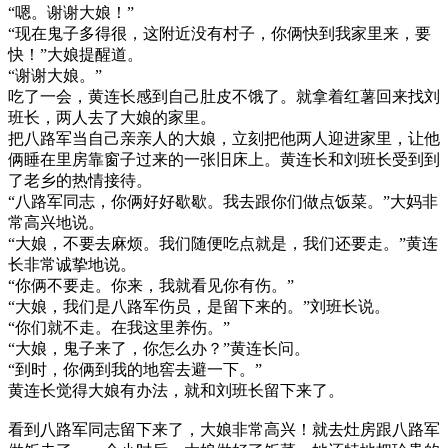
“嗯。谢谢大娘！”
“现在鬼子多得很，这附近没有村子，你俩快到我家里来，要
快！”大娘提醒道。
“谢谢大娘。”
吃了一会，黄连长感到自己肚皮不饿了。就拿着红薯回来找刘
班长，两人去了大娘的家里。
把八路军当自己亲亲人的大娘，立刻把他两人迎进家里，让他
俩睡在里房靠窗子过来的一张旧床上。黄连长和刘班长受到到
了老乡的热情接待。
“八路军同志，你俩好好歇歇。我去跟你们做点饭菜。”大妈非
常高兴地说。
“大娘，不要去麻烦。我们随便吃点就是，我们还要走。”黄连
长非常诚挚地说。
“你俩不要走。你来，我就看见你有伤。”
“大娘，我们是八路军伤员，是留下来的。”刘班长说。
“你们就不走。在我这里养伤。”
“大娘，鬼子来了，你怎么办？”黄连长问。
“到时，你俩到我的地窖去避一下。”
黄连长觉得大娘有办法，就和刘班长留下来了。
看到八路军同志留下来了，大娘非常高兴！就去灶房跟八路军