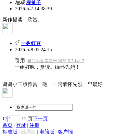
地板
赤虬子
2026-5-7 14:38:39
新作提读，欣赏。
#
5
一树红豆
2026-5-8 05:24:15
引用:
杨门小玉 发表于 2026-5-7 14:17
一组好咏，赏读。缅怀先烈！
谢谢小玉版雅赏，嗯，一同缅怀先烈！早晨好！
1
2
/ 2 页
下一页
首页
|
登录
|
注册
标准版
|
触屏版
|
电脑版
|
客户端