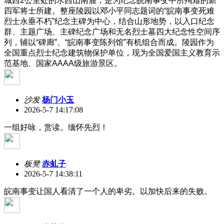
城西2公里处的水西山南麓，是为纪念皖南事变中所殉难的新
四军将士所建。整座陵园以邓小平同志题词的“皖南事变死难
烈士永垂不朽”纪念主碑为中心，结合山形地势，以入口纪念
群、主题广场、主碑纪念广场和无名烈士墓四大纪念性空间序
列，辅以“碑廊”、“皖南事变陈列馆”有机组合而成。陵园作为
全国重点烈士纪念建筑物保护单位，现为全国爱国主义教育示
范基地、国家AAAA级旅游景区。
沙发
杨门小玉
2026-5-7 14:17:08
一组好咏，赏读。缅怀先烈！
板凳
赤虬子
2026-5-7 14:38:11
皖南事变让国人看清了一个人的卑劣。以加快后来的失败。