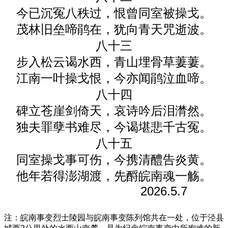
今已沉冤八秩过，恨曾同室被操戈。
茂林旧垒啼鹃在，犹向青天咒逝波。
八十三
步入松云谒水西，青山埋骨草萋萋。
江南一叶操戈恨，今亦闻鹃泣
血
啼
。
八十四
碑立苍崖剑倚天，哀诗吟后泪潸然。
独夫罪孽书难尽，今谒堪悲千古冤。
八十五
同室操戈事可伤，今携清醴告炎黄。
他年若得澎湖渡，先酹皖南魂一觞。
2026.5.7
注：皖南事变烈士陵园与皖南事变陈列馆共在一处，位于泾县