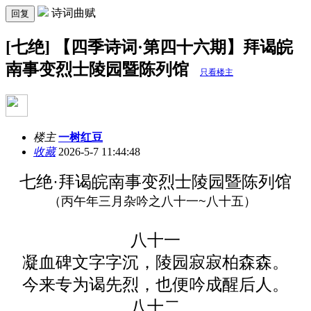
诗词曲赋
回复
[七绝] 【四季诗词·第四十六期】拜谒皖
南事变烈士陵园暨陈列馆
只看楼主
楼主
一树红豆
收藏
2026-5-7 11:44:48
七绝·拜
谒皖南事
变
烈士陵园
暨
陈列馆
（丙午年三月杂吟之八十一
~八十五
）
八十一
凝血碑文字字沉，陵园寂寂柏森森。
今来专为谒先烈，也便吟成醒后人。
八十二