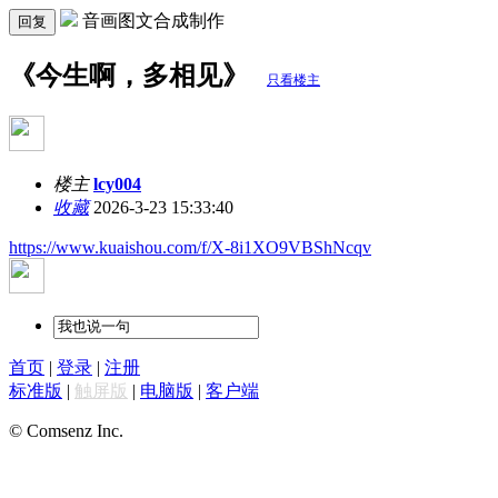
音画图文合成制作
回复
《今生啊，多相见》
只看楼主
楼主
lcy004
收藏
2026-3-23 15:33:40
https://www.kuaishou.com/f/X-8i1XO9VBShNcqv
首页
|
登录
|
注册
标准版
|
触屏版
|
电脑版
|
客户端
© Comsenz Inc.