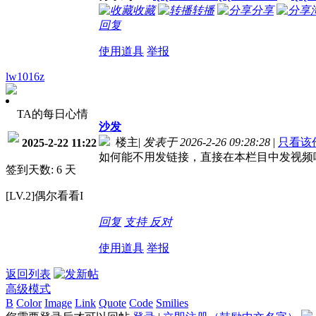
收藏
转播
分享
回复
使用道具
举报
lw1016z
TA的每日心情
沙发
楼主
|
发表于 2026-2-26 09:28:28
|
只看该
2025-2-22 11:22
如何能不用发链接，直接在本栏目中发视频
签到天数: 6 天
[LV.2]偶尔看看I
回复
支持
反对
使用道具
举报
返回列表
高级模式
B
Color
Image
Link
Quote
Code
Smilies