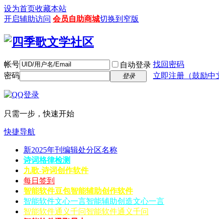
设为首页
收藏本站
开启辅助访问
会员自助商城
切换到窄版
帐号
找回密码
自动登录
密码
立即注册（鼓励中
登录
只需一步，快速开始
快捷导航
新2025年刊编辑处分区名称
诗词格律检测
九歌-诗词创作软件
每日签到
智能软件豆包
智能辅助创作软件
智能软件文心一言
智能辅助创造文心一言
智能软件通义千问
智能软件通义千问