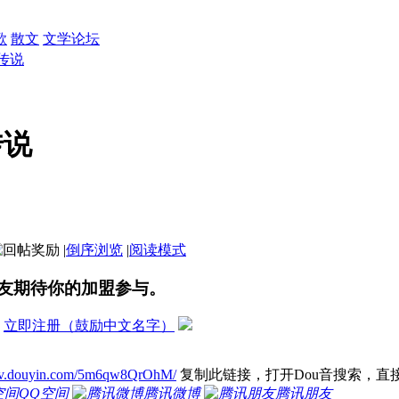
歌
散文
文学论坛
传说
传说
|
倒序浏览
|
阅读模式
友期待你的加盟参与。
？
立即注册（鼓励中文名字）
//v.douyin.com/5m6qw8QrOhM/
复制此链接，打开Dou音搜索，直
QQ空间
腾讯微博
腾讯朋友