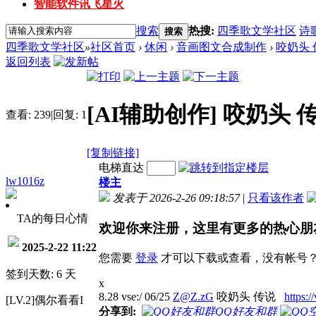
智能软件讯飞星火
搜索
热搜:
四季歌文学社区
诗
搜索
四季歌文学社区
»
社区首页
›
休闲
›
音画图文合成制作
›
咬奶头 
返回列表
[AI辅助创作]
咬奶头 
查看:
239
|
回复:
1
[复制链接]
电梯直达
lw1016z
楼主
发表于 2026-2-26 09:18:57
|
只看该作者
TA的每日心情
欢迎你来注册，这里有更多的热心朋
2025-2-22 11:22
您需要
登录
才可以下载或查看，没有帐号
签到天数: 6 天
x
8.28 vse:/ 06/25
Z@Z.zG
咬奶头 传说
https:
[LV.2]偶尔看看I
分享到:
QQ好友和群