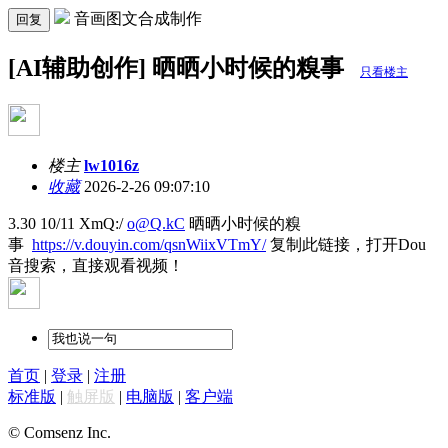
音画图文合成制作
回复
[AI辅助创作] 晒晒小时候的糗事
只看楼主
楼主
lw1016z
收藏
2026-2-26 09:07:10
3.30 10/11 XmQ:/
o@Q.kC
晒晒小时候的糗
事
https://v.douyin.com/qsnWiixVTmY/
复制此链接，打开Dou
音搜索，直接观看视频！
首页
|
登录
|
注册
标准版
|
触屏版
|
电脑版
|
客户端
© Comsenz Inc.