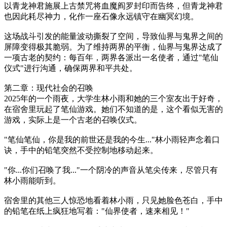
以青龙神君施展上古禁咒将血魔阎罗封印而告终，但青龙神君
也因此耗尽神力，化作一座石像永远镇守在幽冥幻境。
这场战斗引发的能量波动撕裂了空间，导致仙界与鬼界之间的
屏障变得极其脆弱。为了维持两界的平衡，仙界与鬼界达成了
一项古老的契约：每百年，两界各派出一名使者，通过"笔仙
仪式"进行沟通，确保两界和平共处。
第二章：现代社会的召唤
2025年的一个雨夜，大学生林小雨和她的三个室友出于好奇，
在宿舍里玩起了笔仙游戏。她们不知道的是，这个看似无害的
游戏，实际上是一个古老的召唤仪式。
"笔仙笔仙，你是我的前世还是我的今生..."林小雨轻声念着口
诀，手中的铅笔突然不受控制地移动起来。
"你...你们召唤了我..."一个阴冷的声音从笔尖传来，尽管只有
林小雨能听到。
宿舍里的其他三人惊恐地看着林小雨，只见她脸色苍白，手中
的铅笔在纸上疯狂地写着："仙界使者，速来相见！"