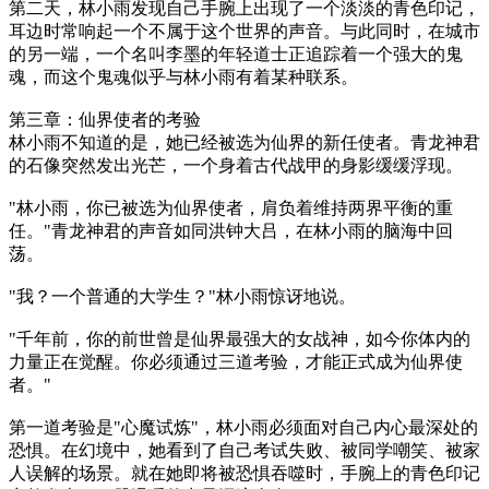
第二天，林小雨发现自己手腕上出现了一个淡淡的青色印记，
耳边时常响起一个不属于这个世界的声音。与此同时，在城市
的另一端，一个名叫李墨的年轻道士正追踪着一个强大的鬼
魂，而这个鬼魂似乎与林小雨有着某种联系。
第三章：仙界使者的考验
林小雨不知道的是，她已经被选为仙界的新任使者。青龙神君
的石像突然发出光芒，一个身着古代战甲的身影缓缓浮现。
"林小雨，你已被选为仙界使者，肩负着维持两界平衡的重
任。"青龙神君的声音如同洪钟大吕，在林小雨的脑海中回
荡。
"我？一个普通的大学生？"林小雨惊讶地说。
"千年前，你的前世曾是仙界最强大的女战神，如今你体内的
力量正在觉醒。你必须通过三道考验，才能正式成为仙界使
者。"
第一道考验是"心魔试炼"，林小雨必须面对自己内心最深处的
恐惧。在幻境中，她看到了自己考试失败、被同学嘲笑、被家
人误解的场景。就在她即将被恐惧吞噬时，手腕上的青色印记