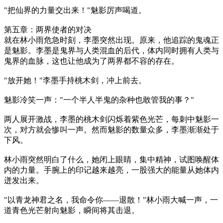
"把仙界的力量交出来！"魅影厉声喝道。
第五章：两界使者的对决
就在林小雨危急时刻，李墨突然出现。原来，他追踪的鬼魂正
是魅影。李墨是鬼界与人类混血的后代，体内同时拥有人类与
鬼界的血脉，这也让他成为了两界都不容的存在。
"放开她！"李墨手持桃木剑，冲上前去。
魅影冷笑一声："一个半人半鬼的杂种也敢管我的事？"
两人展开激战，李墨的桃木剑闪烁着紫色光芒，每刺中魅影一
次，对方就会惨叫一声。然而魅影的数量众多，李墨渐渐处于
下风。
林小雨突然明白了什么，她闭上眼睛，集中精神，试图唤醒体
内的力量。手腕上的印记越来越亮，一股强大的能量从她体内
迸发出来。
"以青龙神君之名，我命令你——退散！"林小雨大喊一声，一
道青色光芒射向魅影，瞬间将其击退。