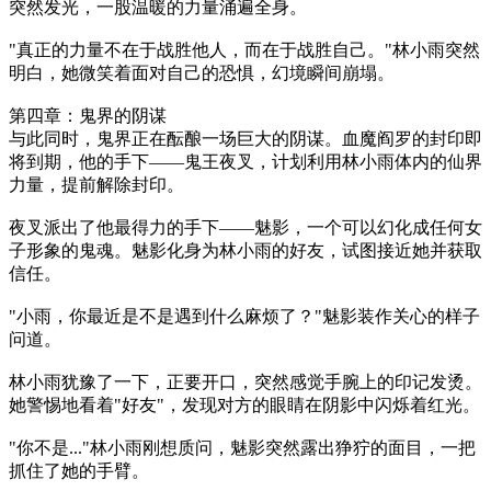
突然发光，一股温暖的力量涌遍全身。
"真正的力量不在于战胜他人，而在于战胜自己。"林小雨突然
明白，她微笑着面对自己的恐惧，幻境瞬间崩塌。
第四章：鬼界的阴谋
与此同时，鬼界正在酝酿一场巨大的阴谋。血魔阎罗的封印即
将到期，他的手下——鬼王夜叉，计划利用林小雨体内的仙界
力量，提前解除封印。
夜叉派出了他最得力的手下——魅影，一个可以幻化成任何女
子形象的鬼魂。魅影化身为林小雨的好友，试图接近她并获取
信任。
"小雨，你最近是不是遇到什么麻烦了？"魅影装作关心的样子
问道。
林小雨犹豫了一下，正要开口，突然感觉手腕上的印记发烫。
她警惕地看着"好友"，发现对方的眼睛在阴影中闪烁着红光。
"你不是..."林小雨刚想质问，魅影突然露出狰狞的面目，一把
抓住了她的手臂。