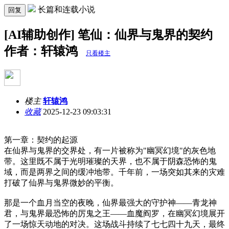
长篇和连载小说
回复
[AI辅助创作] 笔仙：仙界与鬼界的契约
作者：轩辕鸿
只看楼主
楼主
轩辕鸿
收藏
2025-12-23 09:03:31
第一章：契约的起源
在仙界与鬼界的交界处，有一片被称为"幽冥幻境"的灰色地
带。这里既不属于光明璀璨的天界，也不属于阴森恐怖的鬼
域，而是两界之间的缓冲地带。千年前，一场突如其来的灾难
打破了仙界与鬼界微妙的平衡。
那是一个血月当空的夜晚，仙界最强大的守护神——青龙神
君，与鬼界最恐怖的厉鬼之王——血魔阎罗，在幽冥幻境展开
了一场惊天动地的对决。这场战斗持续了七七四十九天，最终