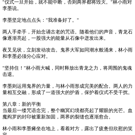
"仪式一旦开始，就不能中断，否则两界都将毁灭。"林小雨对
李墨说。
李墨坚定地点点头："我准备好了。"
两人手牵手，开始念诵古老的咒语。随着他们的声音，青龙石
像逐渐亮起，一股强大的能量从石像中迸发出来。
夜叉见状，立刻发动攻击。鬼界大军如同潮水般涌来，林小雨
和李墨必须分心应对。
"坚持住！"林小雨大喊，同时释放出青龙之力，将周围的鬼魂
击退。
李墨则运用鬼界的力量，与林小雨形成完美的配合。两人的力
量相互交融，形成了一道强大的护盾，保护着仪式不受干扰。
第八章：新的平衡
当最后一缕咒语念完，整个幽冥幻境都亮起了耀眼的光芒。血
魔阎罗的封印被重新加固，两界的裂缝也逐渐愈合。
林小雨和李墨瘫坐在地上，看着对方，露出了疲惫但欣慰的笑
容。