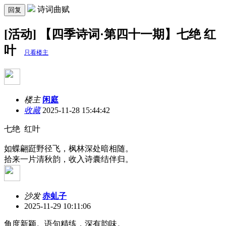
诗词曲赋
回复
[活动] 【四季诗词·第四十一期】七绝 红
叶
只看楼主
楼主
闲庭
收藏
2025-11-28 15:44:42
七绝 红叶
如蝶翩跹野径飞，枫林深处暗相随。
拾来一片清秋韵，收入诗囊结伴归。
沙发
赤虬子
2025-11-29 10:11:06
角度新颖。语句精练，深有韵味。