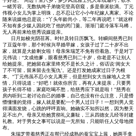
子好逑。”周边十里八乡；多少风流雅士托人牵线邀约，欲求
一睹芳容。无数纨绔子弟饶宅登高窃窥，多是垂涎欲滴。丁元
伟视小女儿为掌上明珠，总不忍让它小小年纪嫁人离家。不论
随来说媒他总是说：“丫头年龄尚小，等二年再说吧！”就这样
不知有多少媒人因此吃了他的闭门羹。渐渐门庭冷落车马稀，
无人再前来给慈秀说媒提亲。
日月如梭光阴荏苒。时针及转日历飘飞。转瞬间慈秀已到
了豆蔻年华，那个时候兴早婚早嫁，女孩子过了二十岁不出
家，就算是大龄剩女啦！母亲朱瑞芝不免有些着急。于是对丁
元伟说：“文成他爹，眼看慈秀已到二十岁，你老是不让别人
给她提亲。把她留在家里终究不是长久之计，俗话说‘闺女大
了不可留，留来留去生冤仇’。还是打发她成家过日子为根
本。”丁元伟虽不忍小女儿离开，但是想到女大当嫁地人之常
情，只得说道：“好吧！就依你所言，再有人来提亲，只要男
孩子长得不错，家庭吃喝不愁，给慈秀应下就是啦！”慈秀在
房内听到二老讨论自己的婚事，自己也没有什么注意，只是懵
懵懂懂的觉得，嫁人就是要配一个男人过日子！一想到男人觉
得满面发烧，心跳的呯呯直响。她确实不知所以然，因为整天
足不出户。母亲又给她贯彻礼义廉耻，三从四德女儿经等封建
礼教。对于男女之事可以说是一无所知，只能听任人父母地摆
布。
朱瑞芝带着慈秀正在帮已经成熟的蚕宝宝上蔟，她两手拿