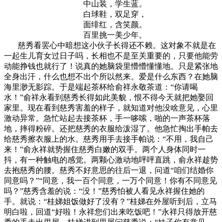
中山装，学生蓝。
白球鞋，双足穿，
面绯红，含笑颜。
百里挑一美少年。
慈秀看罢心中暗想这小伙子长得还不赖。这对象不就是在
一起生儿育女过日子吗，长相也不是至关重要的，只要他能劳
动能挣钱也就行了！说真的她脑袋里懵懵懂懂地。只是紧张地
全身出汗，什么也想不出个所以然来。爱是什么东西？在她脑
海里渺无影踪。于是端起茶杯给俞祥永敬茶道：“你请喝
水！”俞祥永看到慈秀长得如此美貌，恨不得今天就把她娶回
家里。现在看到慈秀害羞的样子，就知道对他没啥意见，心里
激动异常。急忙站起去接茶杯，手一哆嗦，啪的一声茶杯落
地，摔得粉碎。还把慈秀的衣服给泼湿了。他急忙掏出手帕去
给慈秀擦衣服上的水。慈秀用手去接手帕说：“不用，我自己
来！”俞永祥就势握住慈秀白嫩的双手。两个人身体同时一
抖，有一种触电的感觉。两颗心激动地呯呯直跳，俞永祥趁势
去抱慈秀的腰。慈秀不好意思的往后一退，问道“咱们结婚你
同意吗？”“同意，我一百个同意，一万个同意！你有不同意见
吗？”慈秀含羞的说：“没！”慈秀怕被人看见永祥握住她的
手。就说：“桂娣姐饭做好了没有？”桂娣在外屋听到后，立马
明白啦，回道“好啦！永祥您们出来吃饭吧！”永祥只得放开慈