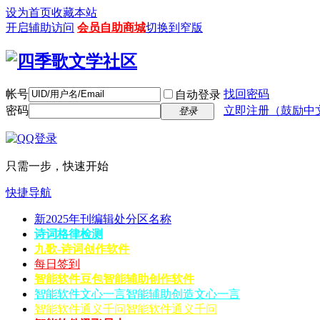
设为首页
收藏本站
开启辅助访问
会员自助商城
切换到窄版
帐号
找回密码
自动登录
密码
立即注册（鼓励中
登录
只需一步，快速开始
快捷导航
新2025年刊编辑处分区名称
诗词格律检测
九歌-诗词创作软件
每日签到
智能软件豆包
智能辅助创作软件
智能软件文心一言
智能辅助创造文心一言
智能软件通义千问
智能软件通义千问