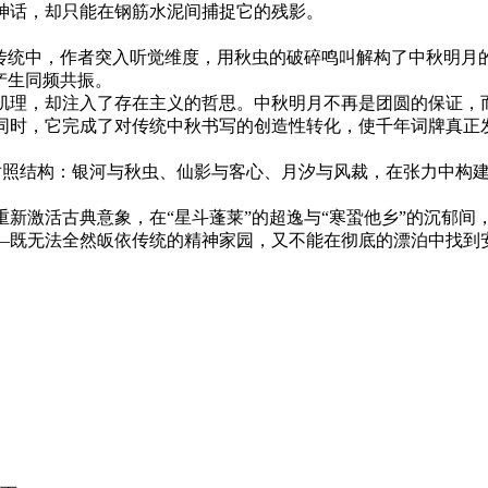
神话，却只能在钢筋水泥间捕捉它的残影。
词传统中，作者突入听觉维度，用秋虫的破碎鸣叫解构了中秋明月
产生同频共振。
肌理，却注入了存在主义的哲思。中秋明月不再是团圆的保证，
同时，它完成了对传统中秋书写的创造性转化，使千年词牌真正
对照结构：银河与秋虫、仙影与客心、月汐与风裁，在张力中构
新激活古典意象，在“星斗蓬莱”的超逸与“寒蛩他乡”的沉郁间
—既无法全然皈依传统的精神家园，又不能在彻底的漂泊中找到