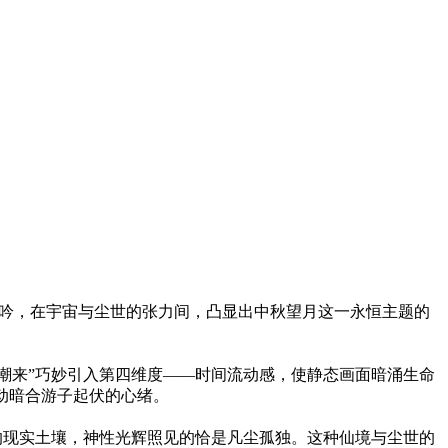
沉吟，在宇宙与尘世的张力间，凸显出中秋望月这一永恒主题的
引潮来”巧妙引入第四维度——时间流动感，使静态画面暗涌生命
动暗合游子起伏的心绪。
”的现实土壤，神性光辉照见的恰是凡尘孤独。这种仙境与尘世的