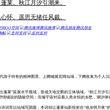
出蓬莱。
秋江月汐引潮来。
乱心怀。
遥思无绪任风裁。
QQ空间
腾讯微博
腾讯朋友
淘帖
支持
反对
现代游子特有的精神图景。上阕铺展宏阔仙域，下阕收束为个人
影出蓬莱”延展水平视域，形成天地交辉的立体场域。“秋江月汐
抒情铺设的隐喻空间：浩瀚宇宙对应着人类永恒的乡愁，潮汐律
中秋诗词常以仙域写团圆，本词却让蓬莱仙影投射在“他乡明月夜