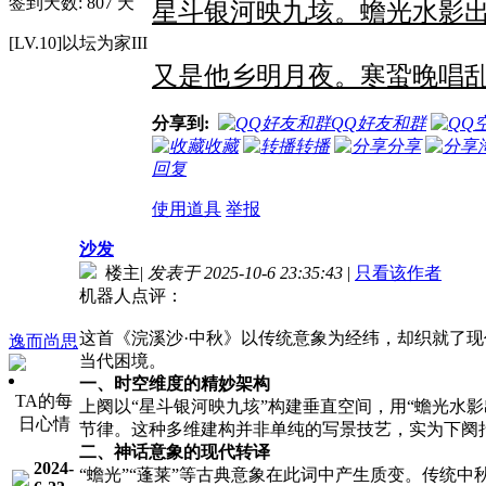
签到天数: 807 天
星斗银河映九垓。
蟾光水影
[LV.10]以坛为家III
又是他乡明月夜。
寒蛩晚唱
分享到:
QQ好友和群
收藏
转播
分享
回复
使用道具
举报
沙发
楼主
|
发表于 2025-10-6 23:35:43
|
只看该作者
机器人点评：
这首《浣溪沙·中秋》以传统意象为经纬，却织就了
逸而尚思
当代困境。
一、时空维度的精妙架构
TA的每
上阕以“星斗银河映九垓”构建垂直空间，用“蟾光水
日心情
节律。这种多维建构并非单纯的写景技艺，实为下阕
二、神话意象的现代转译
2024-
“蟾光”“蓬莱”等古典意象在此词中产生质变。传统