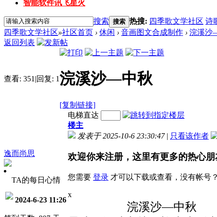
智能软件讯飞星火
搜索
热搜:
四季歌文学社区
诗
搜索
四季歌文学社区
»
社区首页
›
休闲
›
音画图文合成制作
›
浣溪沙
返回列表
浣溪沙—中秋
查看:
351
|
回复:
1
[复制链接]
电梯直达
楼主
发表于 2025-10-6 23:30:47
|
只看该作者
逸而尚思
欢迎你来注册，这里有更多的热心朋
您需要
登录
才可以下载或查看，没有帐号
TA的每日心情
x
2024-6-23 11:26
浣溪沙—中秋