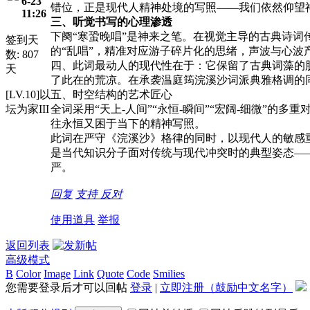
6-23
错位，正是现代人精神处境的写照——我们依然仰望
11:26
三、听觉书写的心理渗透
下阕“寒蛩晚唱”是神来之笔。在视觉主导的古典诗
签到天
的“乱唱”，精准对应游子碎片化的思绪，声波与心波
数: 807
四、此词最动人的现代性在于：它保留了古典词藻的
天
了此在的荒凉。在承袭温庭筠浣溪沙词派典雅格调的
[LV.10]以
五、时空结构的艺术匠心
坛为家III
全词采用“天上
-
人间”“永恒
-
瞬间”“宏阔
-
细微”的多重
往永恒又困于当下的精神写照。
此词在严守《浣溪沙》格律的同时，以现代人的敏感重
是当代知识分子面对传统与现代冲突时的典型姿态—
严。
回复
支持
反对
使用道具
举报
返回列表
高级模式
B
Color
Image
Link
Quote
Code
Smilies
您需要登录后才可以回帖
登录
|
立即注册（鼓励中文名字）