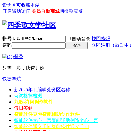
设为首页
收藏本站
开启辅助访问
会员自助商城
切换到窄版
帐号
找回密码
自动登录
密码
立即注册（鼓励中
登录
只需一步，快速开始
快捷导航
新2025年刊编辑处分区名称
诗词格律检测
九歌-诗词创作软件
每日签到
智能软件豆包
智能辅助创作软件
智能软件文心一言
智能辅助创造文心一言
智能软件通义千问
智能软件通义千问