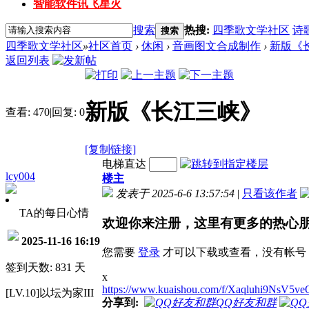
智能软件讯飞星火
搜索
热搜:
四季歌文学社区
诗
搜索
四季歌文学社区
»
社区首页
›
休闲
›
音画图文合成制作
›
新版《
返回列表
新版《长江三峡》
查看:
470
|
回复:
0
[复制链接]
电梯直达
lcy004
楼主
发表于 2025-6-6 13:57:54
|
只看该作者
TA的每日心情
欢迎你来注册，这里有更多的热心
2025-11-16 16:19
您需要
登录
才可以下载或查看，没有帐号
签到天数: 831 天
x
https://www.kuaishou.com/f/Xaqluhi9NsV5ve
[LV.10]以坛为家III
分享到:
QQ好友和群