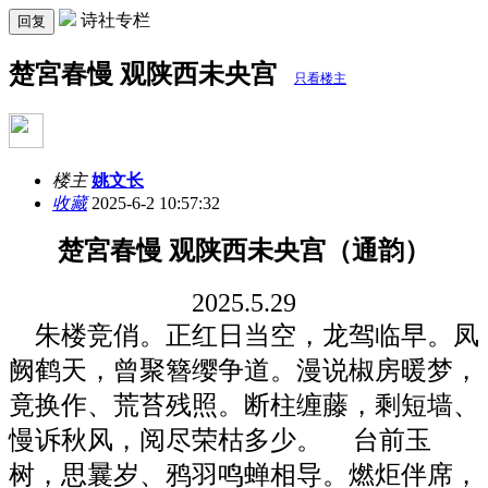
诗社专栏
回复
楚宮春慢 观陕西未央宫
只看楼主
楼主
姚文长
收藏
2025-6-2 10:57:32
楚宮春慢
观陕西未央宫（通韵）
202
5
.
5
.
29
朱楼竞俏。正红日当空，龙驾临早。凤
阙鹤天，曾聚簪缨争道。漫说椒房暖梦，
竟换作、荒苔残照。断柱缠藤，剩短墙、
慢诉秋风，阅尽荣枯多少。
台前玉
树，思曩岁、鸦羽鸣蝉相导。燃炬伴席，