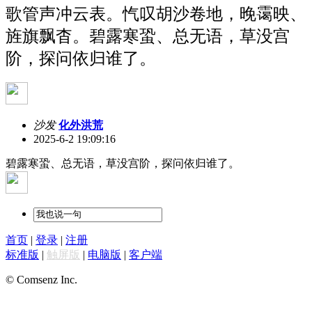
歌管声冲云表。忾叹胡沙卷地，晚霭映、
旌旗飘杳。碧露寒蛩、总无语，草没宫
阶，探问依归谁了。
沙发
化外洪荒
2025-6-2 19:09:16
碧露寒蛩、总无语，草没宫阶，探问依归谁了。
首页
|
登录
|
注册
标准版
|
触屏版
|
电脑版
|
客户端
© Comsenz Inc.