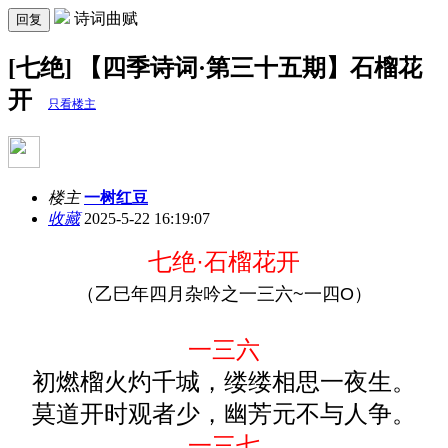
诗词曲赋
回复
[七绝] 【四季诗词·第三十五期】石榴花
开
只看楼主
楼主
一树红豆
收藏
2025-5-22 16:19:07
七绝·石榴花开
（乙巳年四月杂吟之一三六
~一四O）
一三六
初燃
榴火灼千城，
缕缕相思一夜生
。
莫道开时观者少，幽芳元不与人争。
一三七