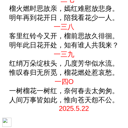
榴火燃时思故亲，嫣红难慰放悲身。
明年再到花开日，陪我看花少一人。
一三八
客里红铃今
又
开，榴前思故久徘徊。
明年此日花开处，知有谁人共我来？
一三九
红绡万朵绽枝头，几度芳华似水流。
惟叹春归无所觅，榴花燃处惹哀愁。
一四O
一树榴花一树红，奈何春去太匆匆。
人间万事皆如此，惟向苍天怨不公。
2025.5.22