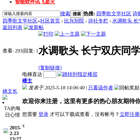
智能软件讯飞星火
搜索
热搜:
四季歌文学社区
诗
搜索
四季歌文学社区
»
社区首页
›
比兴别院
›
诗社专栏
›
水调歌头 
返回列表
水调歌头 长宁双庆同
查看:
293
|
回复:
1
[复制链接]
电梯直达
楼主
发表于 2025-5-18 14:06:40
|
只看该作者
姚文长
欢迎你来注册，这里有更多的热心朋友期待
TA的每
您需要
登录
才可以下载或查看，没有帐号？
立即注册
日心情
x
2015-
2-23
13:27