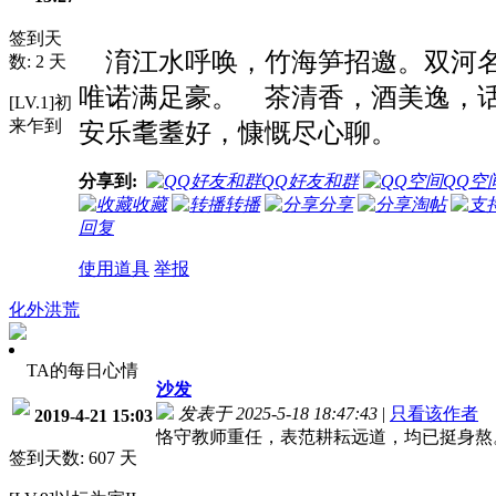
签到天
淯江水呼唤，竹海笋招邀。双河名
数: 2 天
唯诺满足豪。
茶清香，酒美逸，
[LV.1]初
来乍到
安乐耄耋好，慷慨尽心聊。
分享到:
QQ好友和群
QQ空
收藏
转播
分享
淘帖
回复
使用道具
举报
化外洪荒
TA的每日心情
沙发
发表于 2025-5-18 18:47:43
|
只看该作者
2019-4-21 15:03
恪守教师重任，表范耕耘远道，均已挺身熬
签到天数: 607 天