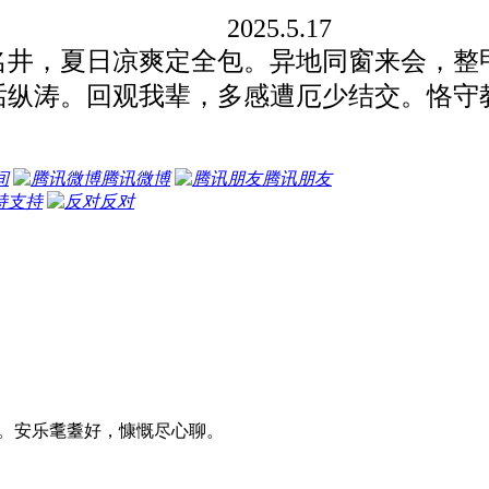
202
5
.
5
.
17
井，夏日凉爽定全包。异地同窗来会，整
话纵涛。回观我辈，多感遭厄少结交。恪守
间
腾讯微博
腾讯朋友
支持
反对
。安乐耄耋好，慷慨尽心聊。