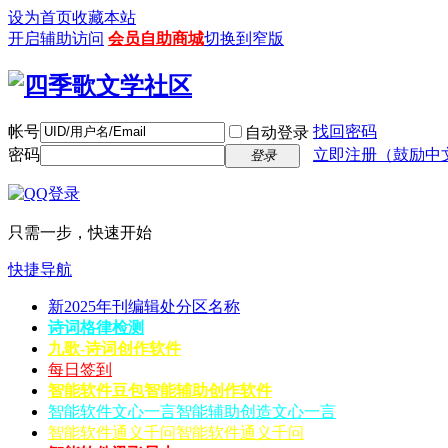
设为首页
收藏本站
开启辅助访问
会员自助商城
切换到窄版
帐号
找回密码
自动登录
密码
立即注册（鼓励中
登录
只需一步，快速开始
快捷导航
新2025年刊编辑处分区名称
诗词格律检测
九歌-诗词创作软件
每日签到
智能软件豆包
智能辅助创作软件
智能软件文心一言
智能辅助创造文心一言
智能软件通义千问
智能软件通义千问