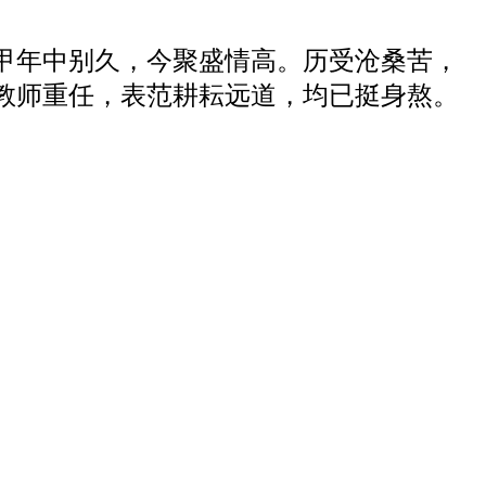
甲年中别久，今聚盛情高。历受沧桑苦，
教师重任，表范耕耘远道，均已挺身熬。