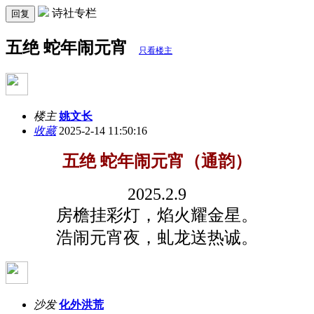
诗社专栏
回复
五绝 蛇年闹元宵
只看楼主
楼主
姚文长
收藏
2025-2-14 11:50:16
五绝 蛇年闹元宵（通韵）
2025.2.9
房檐挂彩灯，焰火耀金星。
浩闹元宵夜，虬龙送热诚。
沙发
化外洪荒