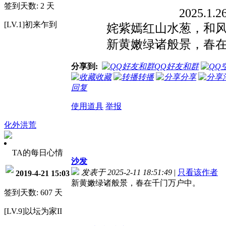
签到天数: 2 天
2025.1.2
[LV.1]初来乍到
姹紫嫣红山水葱，和
新黄嫩绿诸般景，春
分享到:
QQ好友和群
收藏
转播
分享
回复
使用道具
举报
化外洪荒
TA的每日心情
沙发
发表于 2025-2-11 18:51:49
|
只看该作者
2019-4-21 15:03
新黄嫩绿诸般景，春在千门万户中。
签到天数: 607 天
[LV.9]以坛为家II