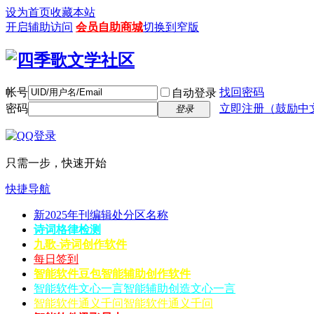
设为首页
收藏本站
开启辅助访问
会员自助商城
切换到窄版
帐号
找回密码
自动登录
密码
立即注册（鼓励中
登录
只需一步，快速开始
快捷导航
新2025年刊编辑处分区名称
诗词格律检测
九歌-诗词创作软件
每日签到
智能软件豆包
智能辅助创作软件
智能软件文心一言
智能辅助创造文心一言
智能软件通义千问
智能软件通义千问