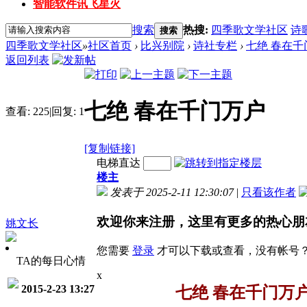
智能软件讯飞星火
搜索
热搜:
四季歌文学社区
诗
搜索
四季歌文学社区
»
社区首页
›
比兴别院
›
诗社专栏
›
七绝 春在千
返回列表
七绝 春在千门万户
查看:
225
|
回复:
1
[复制链接]
电梯直达
楼主
发表于 2025-2-11 12:30:07
|
只看该作者
欢迎你来注册，这里有更多的热心朋
姚文长
您需要
登录
才可以下载或查看，没有帐号
TA的每日心情
x
2015-2-23 13:27
七绝 春在千门万