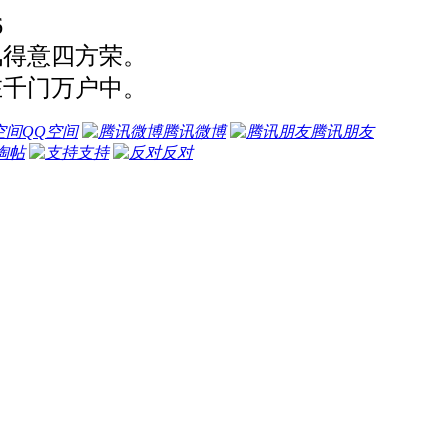
6
风得意四方荣。
在千门万户中。
QQ空间
腾讯微博
腾讯朋友
淘帖
支持
反对