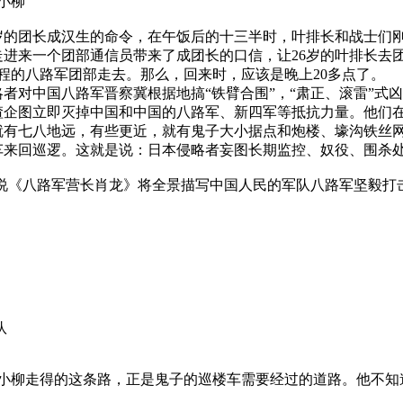
柳
岁的团长成汉生的命令，在午饭后的十三半时，叶排长和战士们
进来一个团部通信员带来了成团长的口信，让26岁的叶排长去
程的八路军团部走去。那么，回来时，应该是晚上20多点了。
者对中国八路军晋察冀根据地搞“铁臂合围”，“肃正、滚雷”式
渣企图立即灭掉中国和中国的八路军、新四军等抵抗力量。他们
就有七八地远，有些更近，就有鬼子大小据点和炮楼、壕沟铁丝
车来回巡逻。这就是说：日本侵略者妄图长期监控、奴役、围杀
小说《八路军营长肖龙》将全景描写中国人民的军队八路军坚毅打
队
柳走得的这条路，正是鬼子的巡楼车需要经过的道路。他不知