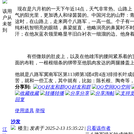
现在是六月初的一天下午近14点，天气非常热。山路上
该用
气的阳光里，更加诱人和绿茵茵的。中国河北的山野：
户从
这时，在山路上，走来两个八路军，一高一低。个子有
未签
纯朴机智明亮的眼睛，鼻梁挺直，他略润亮的鼻翼时不
到
汗；在他灰蓝衣领里略显半旧白衬衣一细溜的边。他身
有些微鼓的肚皮上，以及在他雄浑的腰间紧系着的宽皮
面的布鞋，一根根细条的绑带至他肌肉发达的两腿膝盖
他就是八路军冀南军区第113师第3团4营4连3排排长
苦，就和一些工友，其中就有，比如：陈长根、陶奇等
分享到:
QQ好友和群
QQ空间
收藏
转播
分享
淘帖
回复
使用道具
举报
沙发
楼主
|
发表于 2025-2-13 15:35:22
|
只看该作者
江