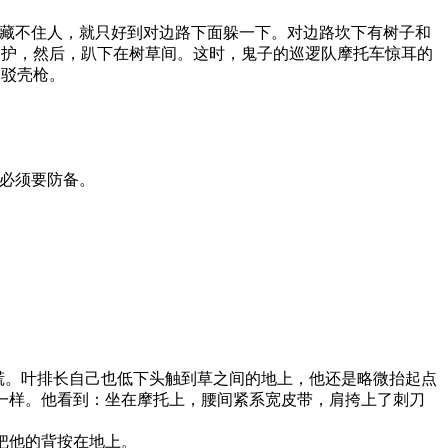
本藏不住人，就只好到对边路下面躲一下。对边路坎下有树子和
掩护，然后，趴下在树草间。这时，鬼子的巡逻队摩托车惊耳的
出驳壳枪。
，必须要防备。
。叶排长自己也低下头触到草之间的地上，他还是略微抬起点
一样。他看到：坐在摩托上，腰间紧系宽皮带，肩挎上了刺刀
把他的背按在地上。