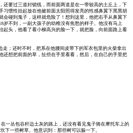
，还要过三道封锁线，而前面两道是在一带较高的土丘上，下
手习惯性抬起放在他被前面太阳照得发亮的性感鼻翼下黑黑胡
就会碰到鬼子，这样就危险了！想到这里，他把右手从鼻翼下
18岁不到，一副大孩子的幼稚没有焦愁的样子。他没有马上
抬起头，他看了看小柳高兴的脸一下，就把脸，向前面路上看
边走；还时不时，把系在他腰间皮带下的军衣包里的火柴拿出
他还想把前面的草，扯些在手里看看，然后，在自己的手里把
在一丛包谷杆边土灰的路上，还没有看见鬼子骑在摩托车上的
边坎下一些树草。他意识到：那些树可以躲一下。