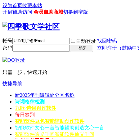
设为首页
收藏本站
开启辅助访问
会员自助商城
切换到窄版
帐号
找回密码
自动登录
密码
立即注册（鼓励中
登录
只需一步，快速开始
快捷导航
新2025年刊编辑处分区名称
诗词格律检测
九歌-诗词创作软件
每日签到
智能软件豆包
智能辅助创作软件
智能软件文心一言
智能辅助创造文心一言
智能软件通义千问
智能软件通义千问