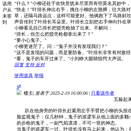
“什么？”小柳还处于欢快意犹未尽里而有些莫名其妙中
该用
“快走！”叶排长伸出右手，拽住小柳的左胳膊，往大路
户从
草，还隔马路远点，这样可能更好。他俩跑下了马路斜
未签
声音传到了叶排长耳朵里。叶排长立刻把右手伸向扑在
到
小柳看见自己排长把驳壳枪抽了出来。不解问：
“排长，你怎么把驳壳枪都拿出来了？”
“要小心鬼子。”
小柳更迷茫了。问：“鬼子并没有发现我们？”
“这不是发现的问题，而是要防备。”叶排长非常有对敌
“看，鬼子的车开过来了。”小刘睁大眼睛惊愕大声说。
回复
支持
反对
使用道具
举报
#
5
楼主
|
发表于 2025-2-19 16:00:06
|
只看该作者
五躲起
趴在他身旁的叶排长赶紧用左手手臂把小柳的头按在
脸监视鬼子：仅几秒钟，鬼子的巡逻车从他上面的多颗
的步枪的鬼子，一副气焰凛凛，不可一世的神态。
当鬼子的巡逻车一过。叶排长没有马上起来，他认为：