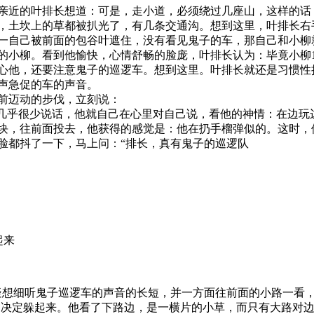
亲近的叶排长想道：可是，走小道，必须绕过几座山，这样的话
，土坎上的草都被扒光了，有几条交通沟。想到这里，叶排长右
一自己被前面的包谷叶遮住，没有看见鬼子的车，那自己和小柳
的小柳。看到他愉快，心情舒畅的脸庞，叶排长认为：毕竟小柳
心他，还要注意鬼子的巡逻车。想到这里。叶排长就还是习惯性
声急促的车的声音。
前迈动的步伐，立刻说：
长几乎很少说话，他就自己在心里对自己说，看他的神情：在边玩
块，往前面投去，他获得的感觉是：他在扔手榴弹似的。这时，
脸都抖了一下，马上问：“排长，真有鬼子的巡逻队
来
想细听鬼子巡逻车的声音的长短，并一方面往前面的小路一看，
刻决定躲起来。他看了下路边，是一横片的小草，而只有大路对