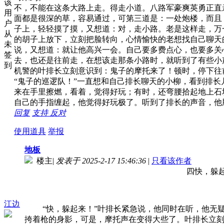
该
不，不能在这条大路上走。得走小道。八路军豪爽英勇正直
用
面都是很深的草，容易通过，可第三道是：一处炮楼，而且
户
子上，轻轻摸了摸，又想道：对，走小路。老是这样走，万
从
的胡子上放下，立刻把脸转向，心情愉快的老想找自己聊天
未
说，又想道：就让他高兴一会。自己要多费点心，也要多关
签
去，也还是往前走，在想该走那条小路时，就听到了有些小
到
机警的叶排长立刻意识到：鬼子的摩托来了！顿时，停下往
“鬼子的巡逻队！”一直想和自己排长聊天的小柳，看到排
来在手里擦燃，看着，觉得好玩；有时，还弯腰拾起地上石
自己的手指缠起，他觉得好玩极了。听到了排长的声音，他
回复
支持
反对
使用道具
举报
地板
楼主
|
发表于 2025-2-17 15:46:36
|
只看该作者
四快，躲起
江边
“快，躲起来！”叶排长紧急说，他同时在听，他无疑
挎着枪的身影，可是，摩托声在变得大些了。叶排长立