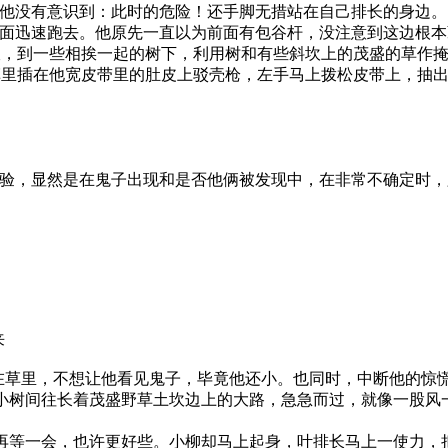
，他没有意识到：此时的危险！还手脚无措站在自己排长的身边。
对面迅速跑去。他原先一直以为前面有包谷杆，没注意到这边根
坎，到一些相挨一起的树下，利用树和有些斜坎上的茂盛的草作
草里插在他宽皮带里的肚皮上驳壳枪，左手马上拨松皮带上，抽
经验，显然是在鬼子出现和是否他俩被发现中，在非常不确定时
来
草里，不想让他看见鬼子，毕竟他还小。也同时，中断他的惊慌
小树间往长着茂盛野草土坎边上的大路，急急而过，就像一股风
再等一会，也许更好些。小柳却马上起身，叶排长马上一使力，