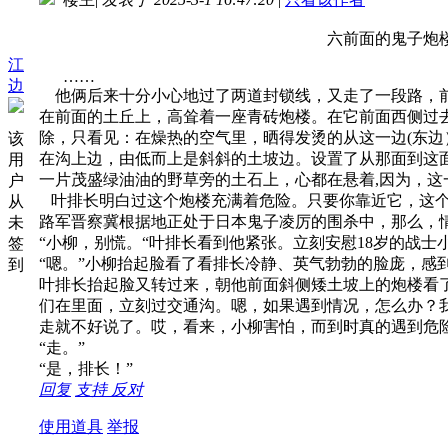
六前面的鬼子炮
江
……
边
他俩后来十分小心地过了两道封锁线，又走了一段路，
在前面的土丘上，高耸着一座青砖炮楼。在它前面西侧过
除，只看见：在燥热的空气里，晒得发烫的从这一边(东
该
在沟上边，由低而上是斜斜的土坡边。设置了从那面到这
用
一片茂盛绿油油的野草旁的土石上，心都在悬着,因为，这
户
叶排长明白过这个炮楼充满着危险。只要你靠近它，这个
从
路军晋察冀根据地正处于日本鬼子凌厉的围杀中，那么，
未
“小柳，别慌。“叶排长看到他紧张。立刻安慰18岁的战士
签
“嗯。”小柳抬起脸看了看排长冷静、英气勃勃的脸庞，感
到
叶排长抬起脸又转过来，朝他前面斜侧矮土坡上的炮楼看
们在里面，立刻过交通沟。嗯，如果遇到情况，怎么办？
走就不好说了。哎，看来，小柳害怕，而到时真的遇到危
“走。”
“是，排长！”
回复
支持
反对
使用道具
举报