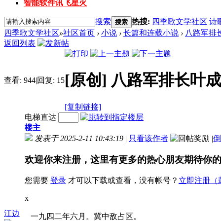
智能软件讯飞星火
搜索
热搜:
四季歌文学社区
诗
搜索
四季歌文学社区
»
社区首页
›
小说
›
长篇和连载小说
›
八路军排
返回列表
[原创]
八路军排长叶成
查看:
944
|
回复:
15
[复制链接]
电梯直达
楼主
发表于 2025-2-11 10:43:19
|
只看该作者
|
倒
欢迎你来注册，这里有更多的热心朋友期待你
您需要
登录
才可以下载或查看，没有帐号？
立即注册（
x
江边
一九四二年六月。冀中敌占区。