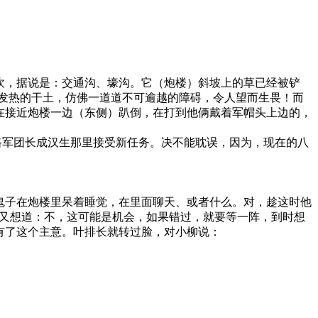
坎，据说是：交通沟、壕沟。它（炮楼）斜坡上的草已经被铲
发热的干土，仿佛一道道不可逾越的障碍，令人望而生畏！而
在接近炮楼一边（东侧）趴倒，在打到他俩戴着军帽头上边的，
军团长成汉生那里接受新任务。决不能耽误，因为，现在的八
鬼子在炮楼里呆着睡觉，在里面聊天、或者什么。对，趁这时他
，又想道：不，这可能是机会，如果错过，就要等一阵，到时想
有了这个主意。叶排长就转过脸，对小柳说：