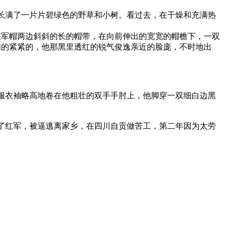
长满了一片片碧绿色的野草和小树。看过去，在干燥和充满热
在军帽两边斜斜的长的帽带，在向前伸出的宽宽的帽檐下，一双
闭的紧紧的，他那黑里透红的锐气俊逸亲近的脸庞，不时地出
衣袖略高地卷在他粗壮的双手手肘上，他脚穿一双细白边黑
放跑了红军，被逼逃离家乡，在四川自贡做苦工，第二年因为太劳