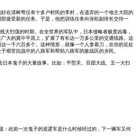
刚好在清树弯仅有十多户村民的李村，在遗弃的一个地主大院的
团部接受新的任务。于是，他把训练任务向张松副排长交待一
凶残大扫荡的时期。在全世界的军队中，日本侵略者极度凶毒，
在广大的冀中平原上，扩展了有长达一万多公里的交通线路。这
网达一千六百多个。这种情形，就像一个人拿着刀，在你的近处
处于艰苦抗战中的八路军和帮助八路军的敌战区的乡民。
击日本鬼子的大量故事。比如：平型关、百团大战、五一大扫
道：此前一次鬼子的巡逻车是什么时候经过的，下一辆车又何