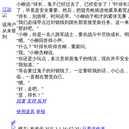
小柳说:“排长，鬼子已经过去了。已经安全了！”叶排
江边
了，毕竟是安全重要。然后，把驳壳枪插进他紧系着宽皮
“排长，别急呀。时间还早。”小柳由于刚才的紧张无
“我们必须早点过封锁线到团长那里接受新任务。这一
该用户
“那好吧。”
从未签
“小柳，你是一名八路军战士，要在战斗中尽快成长。
到
“嗯。”小柳回答得小声。
“什么？”叶排长听得含糊，重新问。
“我。”小柳含糊说。
“你还是少玩点，多注意前面鬼子的情况，现在并不安全
“我知道。”
“等会要过鬼子的封锁线了。一定要听我的话，小心点
临，一直都在警觉自己。
“嗯。”
“好，走吧。”
“是，排长！”
回复
支持
反对
使用道具
举报
#
6
楼主
|
发表于 2025-3-1 16:47:20
|
只看该作者