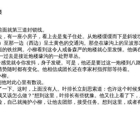
楼
前面就第三道封锁线。
去，有一座小房子，看上去是鬼子住处。从炮楼缓缓而下是斜坡
边）至那一边（西边）呈土黄色的交通沟。那垒在壕沟上的呈波形
面的铁丝网。小柳看到这令人戒备森严的炮楼就心里发悚。他俩
一过去是接近炮楼壕沟的一处野草丛。
感觉就令你发抖，身子发硬。可是，他还是要过这一炮楼到八路
情势随时都有变化。他相信成团长还在李家村指挥部等待着。
小柳。
到他对此心里有数说。
了一下。这时，上面没有人。叶排长立刻思索道：也许这个时候
我又该怎么做？”想到这里，叶排长有些犹豫。他又往上看了下
险，自己就掩护小柳，让他去团部，接受任务。想到这里，或者