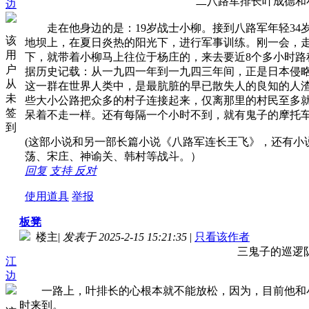
二八路军排长叶成德和小
边
走在他身边的是：19岁战士小柳。接到八路军年轻34
该
地坝上，在夏日炎热的阳光下，进行军事训练。刚一会，走
用
下，就带着小柳马上往位于杨庄的，来去要近8个多小时路
户
据历史记载：从一九四一年到一九四三年间，正是日本侵略
从
这一群在世界人类中，是最肮脏的早已散失人的良知的人
未
些大小公路把众多的村子连接起来，仅离那里的村民至多
签
呆着不走一样。还有每隔一个小时不到，就有鬼子的摩托
到
(这部小说和另一部长篇小说《八路军连长王飞》，还有
荡、宋庄、神谕关、韩村等战斗。）
回复
支持
反对
使用道具
举报
板凳
楼主
|
发表于 2025-2-15 15:21:35
|
只看该作者
三鬼子的巡逻
江
边
一路上，叶排长的心根本就不能放松，因为，目前他和小
时来到。