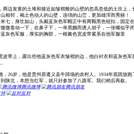
，两边发黄的土堆和接近如皱褶般的山壁的忽高忽低的土坎上，
青山相邻，褐土色动人的山壁，连绵的山峦，更加雄浑而秀丽！
一米七，身壮如山，头戴蓝灰色军帽正中有两颗黑色钮扣，固定
时微微翕动一下，在鼻子下，一串黑黝而诱人胡子，一张嘴似乎
着蓝灰色军服，厚实的胸部，一根酱色宽皮带紧系在他军服里
带上，露出些他蓝灰色军衣皱褶的边，他白衬衣和蓝灰色军服
上。
叶成德，26岁，他是贵州原遵义县牛蹄场的农村人。1934年底因
，到陕北，本想当红军，就只好参加了八路军。我们稍后再叙。
腾讯微博
腾讯朋友
支持
反对