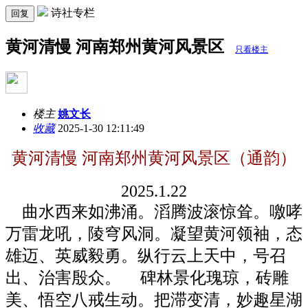
诗社专栏
回复
黄河清慢 河南郑州黄河风景区
只看楼主
楼主
姚文长
收藏
2025-1-30 12:11:49
黄河清慢 河南郑州黄河风景区（通韵）
202
5
.
1
.
22
曲水西来如沸涌。滔腾波滚惊耸。噭哮
万雷龙吼，陵穹风洞。凝望黄河领袖，态
雄迈、英威毅勇。纵行云上天中，号召
出、治害殷众。
碑林景化瑰琼，砖雕
美、悟空八戒生动。把滞变清，妙趣星湖