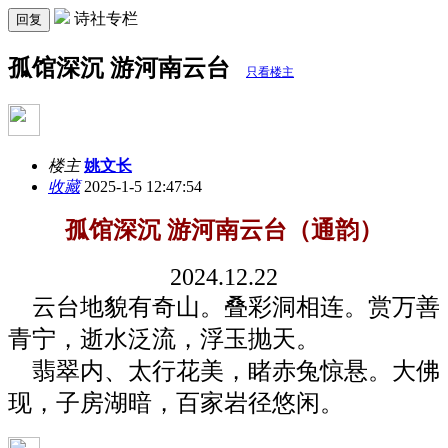
诗社专栏
回复
孤馆深沉 游河南云台
只看楼主
楼主
姚文长
收藏
2025-1-5 12:47:54
孤馆深沉 游河南云台（通韵）
2024.12.22
云台地貌有奇山。叠彩洞相连。赏万善
青宁，逝水泛流，浮玉抛天。
翡翠内、太行花美，睹赤兔惊悬。大佛
现，子房湖暗，百家岩径悠闲。