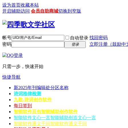
设为首页
收藏本站
开启辅助访问
会员自助商城
切换到窄版
帐号
找回密码
自动登录
密码
立即注册（鼓励中
登录
只需一步，快速开始
快捷导航
新2025年刊编辑处分区名称
诗词格律检测
九歌-诗词创作软件
每日签到
智能软件豆包
智能辅助创作软件
智能软件文心一言
智能辅助创造文心一言
智能软件通义千问
智能软件通义千问