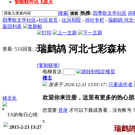
智能软件讯飞星火
搜索
热搜:
四季歌文学社区
诗
搜索
四季歌文学社区
»
社区首页
›
比兴别院
›
诗社专栏
›
瑞鹧鸪 河北
返回列表
瑞鹧鸪 河北七彩森林
查看:
533
|
回复:
2
[复制链接]
电梯直达
楼主
发表于 2024-12-31 13:01:17
|
只看该作者
欢迎你来注册，这里有更多的热心朋
姚文长
您需要
登录
才可以下载或查看，没有帐号
TA的每日心情
x
2015-2-23 13:27
瑞鹧