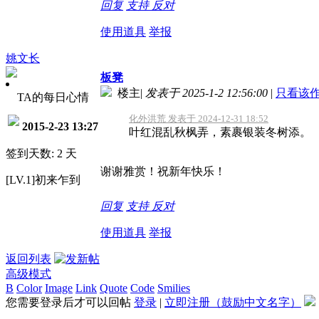
回复
支持
反对
使用道具
举报
姚文长
板凳
楼主
|
发表于 2025-1-2 12:56:00
|
只看该
TA的每日心情
化外洪荒 发表于 2024-12-31 18:52
2015-2-23 13:27
叶红混乱秋枫弄，素裹银装冬树添。
签到天数: 2 天
谢谢雅赏！祝新年快乐！
[LV.1]初来乍到
回复
支持
反对
使用道具
举报
返回列表
高级模式
B
Color
Image
Link
Quote
Code
Smilies
您需要登录后才可以回帖
登录
|
立即注册（鼓励中文名字）