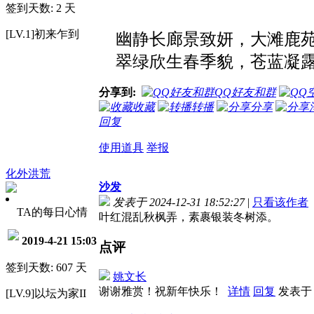
签到天数: 2 天
[LV.1]初来乍到
幽静长廊景致妍，大滩鹿苑
翠绿欣生春季貌，苍蓝凝露
分享到:
QQ好友和群
收藏
转播
分享
回复
使用道具
举报
化外洪荒
沙发
发表于 2024-12-31 18:52:27
|
只看该作者
TA的每日心情
叶红混乱秋枫弄，素裹银装冬树添。
2019-4-21 15:03
点评
签到天数: 607 天
姚文长
谢谢雅赏！祝新年快乐！
详情
回复
发表于 20
[LV.9]以坛为家II