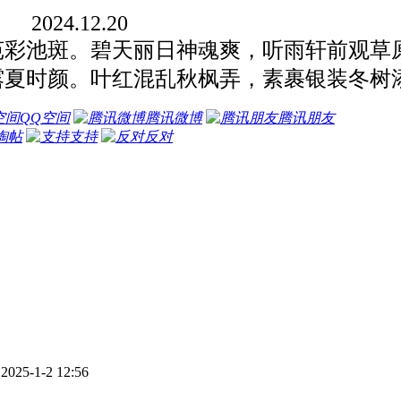
2024.12.20
彩池斑。碧天丽日神魂爽，听雨轩前观草
夏时颜。叶红混乱秋枫弄，素裹银装冬树
QQ空间
腾讯微博
腾讯朋友
淘帖
支持
反对
25-1-2 12:56