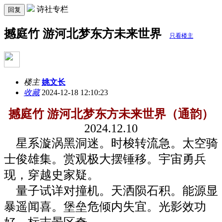
诗社专栏
回复
撼庭竹 游河北梦东方未来世界
只看楼主
楼主
姚文长
收藏
2024-12-18 12:10:23
撼庭竹 游河北梦东方未来世界（通韵）
2024.12.10
星系漩涡黑洞迷。时梭转流急。太空骑
士俊雄集。赏观极大摆锤移。宇宙勇兵
现，穿越史家疑。
量子试详对撞机。天洒陨石积。能源显
暴遥闻喜。堡垒危倾内失宜。光影效功