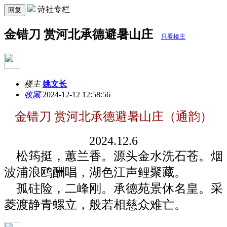
诗社专栏
回复
金错刀 赏河北承德避暑山庄
只看楼主
楼主
姚文长
收藏
2024-12-12 12:58:56
金错刀 赏河北承德避暑山庄（通韵）
2024.
12
.
6
松筠挺，蕙兰香。源头金水洗石苍。烟
波浦浪鸥酬唱，湖色江声鲤聚藏。
孤砫险，二峰刚。承德苑景休名皇。采
菱渡静青螺立，般若相慈众难亡。