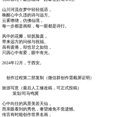
山川河流在梦中轻轻低语，
唤醒心中久违的诗与远方。
云雾缭绕，仿佛仙境，
每一步都是画框，每一眼都是诗行。
风中的花瓣，轻抚脸庞，
带来远方的问候与祝福。
虽有疲倦，却也甘之如饴，
只因心中有爱，眼中有光。
2024年12月，于西安。
创作过程第二部复制（微信群创作需截屏证明）
旅游写意（最后人工修改稿，可正式投稿）
策划/司马鸣冀
心中向往的风景美若天仙，
而亲眼看到的秀色，奢望难免不觉遗憾。
传言有时能创作世界名画，