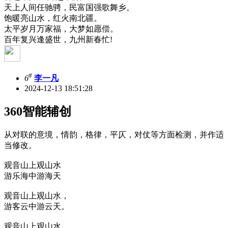
天上人间任驰骋，民富国强歌舞乡。
饱暖亮山水，红火南北疆。
太平岁月万家福，大梦如愿偿。
百年复兴逢盛世，九州新春忙!
#
6
李一凡
2024-12-13 18:51:28
360智能辅创
从对联的意境，情韵，格律，平仄，对仗等方面检测，并作适
当修改。
观音山上观山水
游乐海中游海天
观音山上观山水，
游客云中游云天。
观音山上观山水，