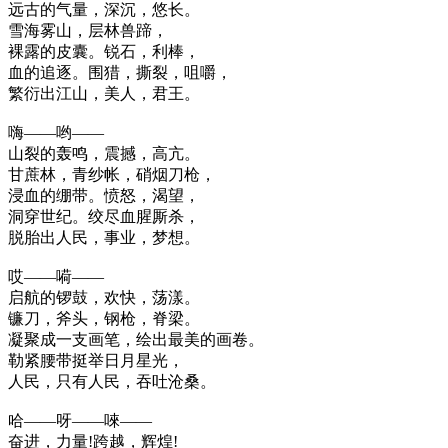
远古的气量，深沉，悠长。
雪海雾山，层林兽蹄，
裸露的皮囊。锐石，利棒，
血的追逐。围猎，撕裂，咀嚼，
繁衍出江山，美人，君王。
嗨——哟——
山裂的轰鸣，震撼，高亢。
甘蔗林，青纱帐，硝烟刀枪，
浸血的绷带。愤怒，渴望，
洞穿世纪。绞尽血腥厮杀，
脱胎出人民，事业，梦想。
哎——嗬——
启航的锣鼓，欢快，荡漾。
镰刀，斧头，钢枪，脊梁。
凝聚成一支画笔，绘出最美的画卷。
勒紧腰带挺举日月星光，
人民，只有人民，吞吐沧桑。
哈——呀——唻——
奋进，力量!跨越，辉煌!