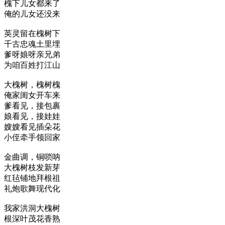
槐下儿女都来了
俺的儿女还没来
英灵留在槐树下
千古忠魂土里埋
爹呀娘呀亲兄弟
为咱百姓打江山
大槐树，槐树槐
俺家闺女开车来
爹看见，接包裹
娘看见，接娃娃
嫂嫂看见插朵花
小侄牵手领回家
金曲调，铜唢呐
大槐树枝发新芽
红毡铺地拜根祖
礼炮歌舞现代化
我家洪洞大槐树
根深叶茂花香熟