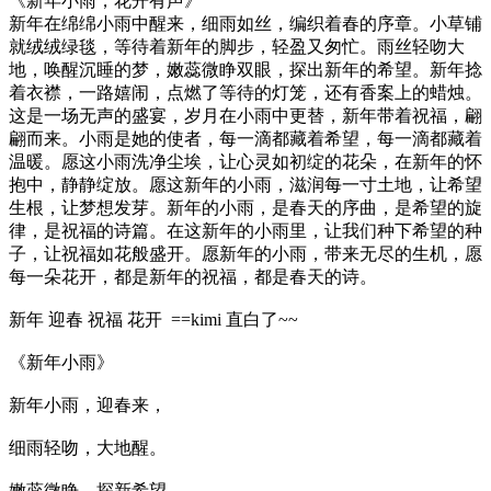
《新年小雨，花开有声》
新年在绵绵小雨中醒来，细雨如丝，编织着春的序章。小草铺
就绒绒绿毯，等待着新年的脚步，轻盈又匆忙。雨丝轻吻大
地，唤醒沉睡的梦，嫩蕊微睁双眼，探出新年的希望。新年捻
着衣襟，一路嬉闹，点燃了等待的灯笼，还有香案上的蜡烛。
这是一场无声的盛宴，岁月在小雨中更替，新年带着祝福，翩
翩而来。小雨是她的使者，每一滴都藏着希望，每一滴都藏着
温暖。愿这小雨洗净尘埃，让心灵如初绽的花朵，在新年的怀
抱中，静静绽放。愿这新年的小雨，滋润每一寸土地，让希望
生根，让梦想发芽。新年的小雨，是春天的序曲，是希望的旋
律，是祝福的诗篇。在这新年的小雨里，让我们种下希望的种
子，让祝福如花般盛开。愿新年的小雨，带来无尽的生机，愿
每一朵花开，都是新年的祝福，都是春天的诗。
新年 迎春 祝福 花开 ==kimi 直白了~~
《新年小雨》
新年小雨，迎春来，
细雨轻吻，大地醒。
嫩蕊微睁，探新希望，