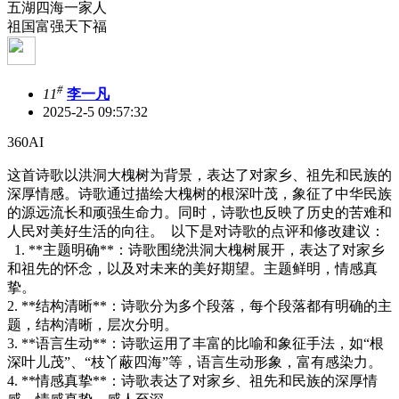
五湖四海一家人
祖国富强天下福
#
11
李一凡
2025-2-5 09:57:32
360AI
这首诗歌以洪洞大槐树为背景，表达了对家乡、祖先和民族的
深厚情感。诗歌通过描绘大槐树的根深叶茂，象征了中华民族
的源远流长和顽强生命力。同时，诗歌也反映了历史的苦难和
人民对美好生活的向往。 以下是对诗歌的点评和修改建议：
1. **主题明确**：诗歌围绕洪洞大槐树展开，表达了对家乡
和祖先的怀念，以及对未来的美好期望。主题鲜明，情感真
挚。
2. **结构清晰**：诗歌分为多个段落，每个段落都有明确的主
题，结构清晰，层次分明。
3. **语言生动**：诗歌运用了丰富的比喻和象征手法，如“根
深叶儿茂”、“枝丫蔽四海”等，语言生动形象，富有感染力。
4. **情感真挚**：诗歌表达了对家乡、祖先和民族的深厚情