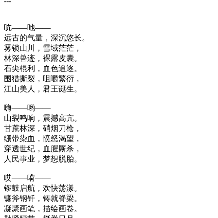
---
吭——吔——
远古的气量，深沉悠长。
雾锁山川，雪域茫茫，
林深兽迹，裸露皮囊。
石尖棍利，血色追逐。
围猎撕裂，咀嚼繁衍，
江山美人，君王诞生。
嗨——哟——
山裂鸣响，震撼高亢。
甘蔗林深，硝烟刀枪，
绷带染血，愤怒渴望，
穿透世纪，血腥厮杀，
人民事业，梦想脱胎。
哎——嗬——
锣鼓启航，欢快荡漾。
镰斧钢钎，铸就脊梁。
凝聚画笔，描绘画卷。