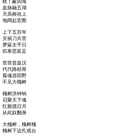
枝丫蔽四海
血脉融五湖
天高根祖上
地阔起宏图
上下五百年
灾祸刀兵苦
梦寐太平日
饥寒思富足
世世贫血汉
代代路枯骨
孤魂游四野
不见大槐树
槐树洪钟响
召聚天下魂
红旗揽日月
从此奴翻身
大槐树，槐树槐
槐树下边扎戏台