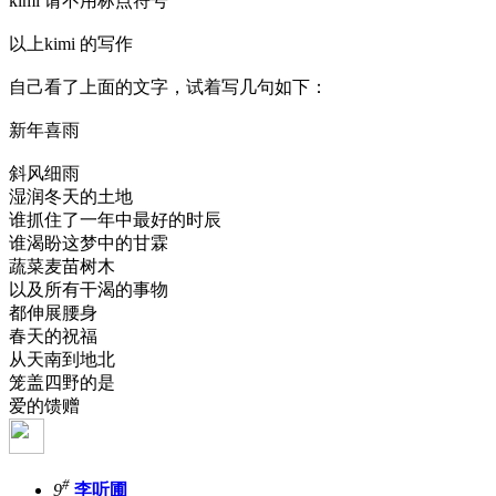
kimi 请不用标点符号
以上kimi 的写作
自己看了上面的文字，试着写几句如下：
新年喜雨
斜风细雨
湿润冬天的土地
谁抓住了一年中最好的时辰
谁渴盼这梦中的甘霖
蔬菜麦苗树木
以及所有干渴的事物
都伸展腰身
春天的祝福
从天南到地北
笼盖四野的是
爱的馈赠
#
9
李听圃