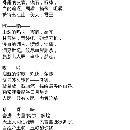
裸露的皮囊。锐石，棍棒，
血的追逐。围猎，撕裂，咀嚼，
繁衍出江山，美人，君王。
嗨——哟——
山裂的鸣响，震撼，高亢。
甘蔗林，青纱帐，硝烟刀枪，
浸血的绷带。愤怒，渴望，
洞穿世纪。绞尽血腥厮杀，
脱胎出人民，事业，梦想。
哎——嗬——
启航的锣鼓，欢快，荡漾。
镰刀斧头钢钎——脊梁。
凝聚成一截画笔，描绘最美的画卷。
勒紧腰带挺举日月星光，
人民，只有人民，力吞沧桑。
哈——呀——唻——
奋进，力量!跨越，辉煌!
天上人间任驰骋，民富国强歌舞乡。
百姓帝王餐，五粮酿琼浆。