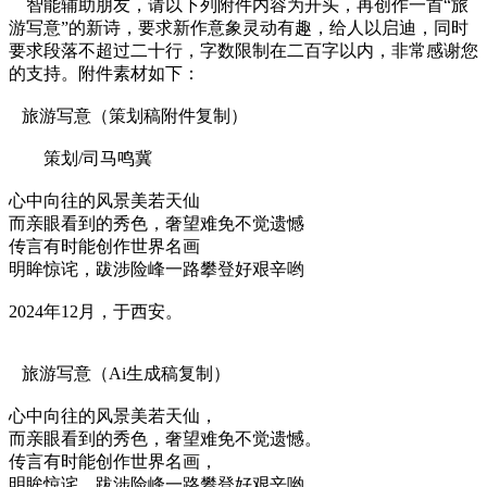
智能辅助朋友，请以下列附件内容为开头，再创作一首“旅
游写意”的新诗，要求新作意象灵动有趣，给人以启迪，同时
要求段落不超过二十行，字数限制在二百字以内，非常感谢您
的支持。附件素材如下：
旅游写意（策划稿附件复制）
策划/司马鸣冀
心中向往的风景美若天仙
而亲眼看到的秀色，奢望难免不觉遗憾
传言有时能创作世界名画
明眸惊诧，跋涉险峰一路攀登好艰辛哟
2024年12月，于西安。
旅游写意（Ai生成稿复制）
心中向往的风景美若天仙，
而亲眼看到的秀色，奢望难免不觉遗憾。
传言有时能创作世界名画，
明眸惊诧，跋涉险峰一路攀登好艰辛哟。