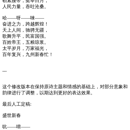
勒紧腰带，挺举日月，
人民力量，吞吐沧桑。
哈——呀——唻——
奋进之力，跨越辉煌！
天上人间，驰骋无疆，
歌舞升平，民富国强。
百姓帝王，五粮琼浆。
太平岁月，万家福光，
百年复兴，九州新春忙！
---
这个修改版本在保持原诗主题和情感的基础上，对部分意象和
韵律进行了调整，以期达到更好的表达效果。
最后人工定稿:
盛世新春
吭——唷——