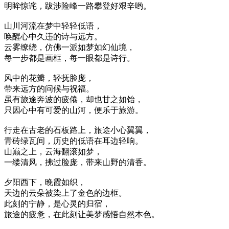
明眸惊诧，跋涉险峰一路攀登好艰辛哟。
山川河流在梦中轻轻低语，
唤醒心中久违的诗与远方。
云雾缭绕，仿佛一派如梦如幻仙境，
每一步都是画框，每一眼都是诗行。
风中的花瓣，轻抚脸庞，
带来远方的问候与祝福。
虽有旅途奔波的疲倦，却也甘之如饴，
只因心中有可爱的山河，便乐于旅游。
行走在古老的石板路上，旅途小心翼翼，
青砖绿瓦间，历史的低语在耳边轻响。
山巅之上，云海翻滚如梦，
一缕清风，拂过脸庞，带来山野的清香。
夕阳西下，晚霞如织，
天边的云朵被染上了金色的边框。
此刻的宁静，是心灵的归宿，
旅途的疲惫，在此刻让美梦感悟自然本色。