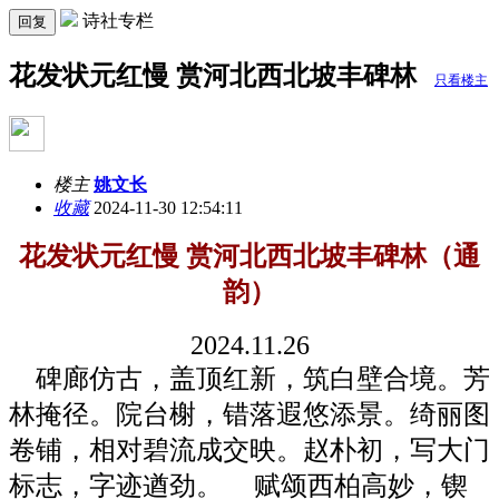
诗社专栏
回复
花发状元红慢 赏河北西北坡丰碑林
只看楼主
楼主
姚文长
收藏
2024-11-30 12:54:11
花发状元红慢 赏河北西北坡丰碑林（通
韵）
2024.
11
.
26
碑廊仿古，盖顶红新，筑白壁合境。芳
林掩径。院台榭，错落遐悠添景。绮丽图
卷铺，相对碧流成交映。赵朴初，写大门
标志，字迹遒劲。
赋颂西柏高妙，锲