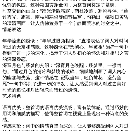
忧郁的氛围。这种氛围贯穿全词，为整首词奠定了基调。
时空交错的画面：“霞光渐微霜露，南枝冷落，寒蛩寻伴。”通
过霞光、霜露、南枝和寒蛩等细节描写，勾勒出一幅秋日黄昏
的凄清画面，让人仿佛置身于一个宁静而荒凉的时空之中。
情感表达
年华流逝的感慨：“年华过眼频相换。”直接表达了词人对时间
流逝的无奈和感慨。这种感慨在“想初心、早被相思绾”一句中
得到了进一步的深化，揭示了词人对初心的怀念和对相思之苦
的深深眷恋。
深宵月色与残梦的交织：“深宵月色唤醒，残梦里、一襟幽
怨。”通过月色的清冷和梦境的破碎，细腻地刻画了词人内心
的幽怨与失落。这种情感在“记取当年，轻负莺花，漫劳鱼
雁”一句中得到了进一步的抒发，让人感受到词人对过去美好
时光的追忆和对因轻忽而错过的遗憾。
艺术特色
语言优美：整首词的语言优美流畅，富有韵律感。通过巧妙的
用词和细腻的描写，使得整首词在视觉上呈现出一种诗意的美
感。
情感真挚：词中的情感真挚而深沉，让人能够感受到词人对过