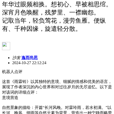
年华过眼频相换。想初心、早被相思绾。
深宵月色唤醒，残梦里、一襟幽怨。
记取当年，轻负莺花，漫劳鱼雁。便纵
有、千种因缘，旋遣轻分散。
沙发
逸而尚思
2024-10-27 22:12:24
机器人点评
这首《雨霖铃》以其独特的意境、细腻的情感和优美的语言，
展现了作者深沉的内心世界和对过往岁月的无尽追忆。以下是
对该词的详细点评：
意境营造
自然景象的描绘：开篇“长河风晚。对霖玲雨，若水初满。”以
长河、晚风、细雨等自然元素为背景，营造出一种宁静而略带