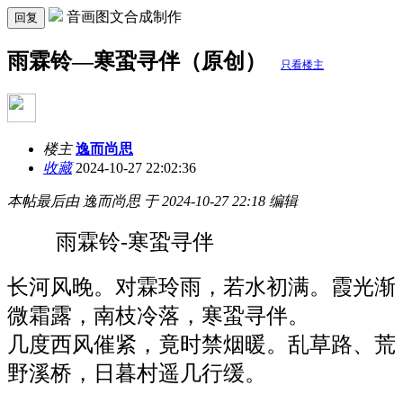
音画图文合成制作
回复
雨霖铃—寒蛩寻伴（原创）
只看楼主
楼主
逸而尚思
收藏
2024-10-27 22:02:36
本帖最后由 逸而尚思 于 2024-10-27 22:18 编辑
雨霖铃-寒蛩寻伴
长河风晚。对霖玲雨，若水初满。霞光渐
微霜露，南枝冷落，寒蛩寻伴。
几度西风催紧，竟时禁烟暖。乱草路、荒
野溪桥，日暮村遥几行缓。