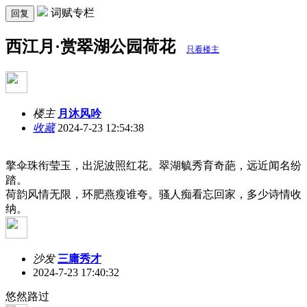
词赋专栏
回复
西江月·赏翠湖公园荷花
只看楼主
楼主
月沐风吟
收藏
2024-7-23 12:54:38
擎伞珠衔莹玉，出泥波照红花。翠湖毓秀育奇葩，远近闻名纷
踏。
荷韵风情无限，环肥燕瘦谁夸。骚人痴看忘回家，多少诗情收
纳。
沙发
三庸秀才
2024-7-23 17:40:32
悠然路过