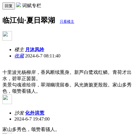
词赋专栏
回复
临江仙·夏日翠湖
只看楼主
楼主
月沐风吟
收藏
2024-6-7 08:11:40
十里波光杨柳岸，香风断续熏身。新芦白鹭戏红鳞。青荷才出
水，碧草正茵茵。
美景勾魂谁绘得，翠湖幽境留春。风光旖旎更殷殷。家山多秀
色，颂赞看骚人。
沙发
化外洪荒
2024-6-7 19:47:00
家山多秀色，颂赞看骚人。