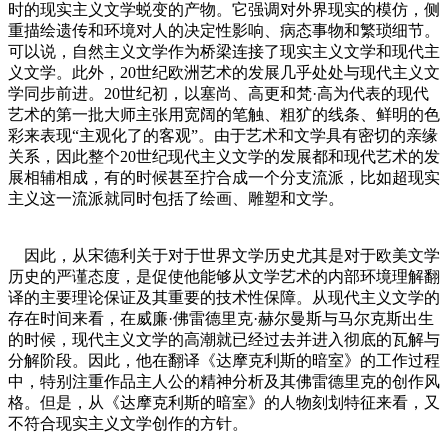
时的现实主义文学蜕变的产物。它强调对外界现实的模仿，侧
重描绘遗传和环境对人的决定性影响、病态事物和繁琐细节。
可以说，自然主义文学作为桥梁连接了现实主义文学和现代主
义文学。此外，20世纪欧洲艺术的发展几乎处处与现代主义文
学同步前进。20世纪初，以塞尚、高更和梵·高为代表的现代
艺术的第一批大师主张用宽阔的笔触、粗犷的线条、鲜明的色
彩来表现“主观化了的客观”。由于艺术和文学具有密切的亲缘
关系，因此整个20世纪现代主义文学的发展都和现代艺术的发
展相辅相成，有的时候甚至拧合成一个分支流派，比如超现实
主义这一流派就同时包括了绘画、雕塑和文学。
因此，从宋德利关于对于世界文学历史尤其是对于欧美文学
历史的严谨态度，是促使他能够从文学艺术的内部环境理解翻
译的主要理论保证及其重要的技术性保障。从现代主义文学的
存在时间来看，在威廉·佛雷德里克·赫尔曼斯与马尔克斯出生
的时候，现代主义文学的高潮就已经过去并进入彻底的瓦解与
分解阶段。因此，他在翻译《达摩克利斯的暗室》的工作过程
中，特别注重作品主人公的精神分析及其佛雷德里克的创作风
格。但是，从《达摩克利斯的暗室》的人物刻划特征来看，又
不符合现实主义文学创作的方针。