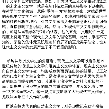
响了文学和艺术的发展。例如，作为现代主义文学重要流派之
一的未来主义文学，就是在新科技发展的直接影响下诞生的。
在哲学与文化领域，尼采“重估一切”的极端主张，对德语世界
的表现主义文学产生了深远的影响；奥地利精神病学家弗洛伊
德的精神分析学理论，引导文学家深入开掘潜意识和无意识领
域，直接影响了意识流小说。然而，对现代主义文学影响最大
的，却是法国哲学家亨利·柏格森。他的直觉主义理论在一定
程度上奠定了整个现代主义文学的理论基调。此外，康德不可
知论、荣格的集体无意识理论和克罗齐的直觉美学理论，也对
现代主义文学的发展产生了不同程度的影响。
单纯从欧洲文学史的角度看，现代主义文学可以看作是19
世纪传统的浪漫主义文学向唯美主义文学转变、现实主义文学
向自然主义文学转变，均形成危机而另谋出路的结果。以王尔
德为代表的唯美主义文学，是浪漫主义文学随欧洲民族民主革
命的低落而蜕变的产物，其继承了浪漫主义对社会现状的不
满，却丧失了浪漫主义的批判与重建精神，遁入象牙塔，主
张“为艺术而艺术”。这一观点直接影响了大批现代主义作家，
尤以法国象征主义作家为最。
而以左拉为代表的自然主义文学，则是19世纪在欧洲盛极一