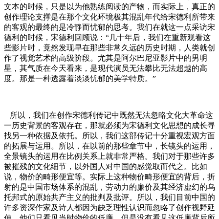
文本的时候，只是以为他熟练阅读的产物，而实际上，真正的
创作理论支撑是在那个文化环境极其混乱年代给宋德利所带来
的客观的最终的是冷静而忧郁的思考。我们在就这一点采访宋
德利的时候，宋德利回顾说：“几十年后，我们在重新观看这
些影片时，竟然发现早在那些非常久远的历史时期，人类就创
作了视觉艺术的高级阶段。尤其是阿尔巴尼亚影片中的男明
星，其气质在今天看来，是现代演员无法攀比无法超越的高
度。那是一种透露着淡淡忧郁的美学特质。”
所以，我们在创作宋德利传记中既然无法忽略文化大革命这
一历史背景的客观存在，那就必须为宋德利文化思想的成长寻
找另一种依据及依托。所以，我们这部传记十分重视宏观方面
的拓展与运用。所以，在以前的那些章节中，长镜头的运用，
全景镜头的运用在比例关系上就非常严格。我们对于那些许多
被摧残的文化细节，以外国人对中国的感觉取而代之。比如
说，物价的畸形便宜等。实际上这种物价畸形便宜的背后，折
射的是中国市场体系的混乱，劳动力的廉价及其经济虚幻的乌
托邦式的原始共产主义的批判及批评。所以，我们目前中国的
许多资深作家及诗人都因为缺乏理性认识而忽略了创作视野延
伸。他们只看见当时物价的低廉，但是没有看见这低廉背后所