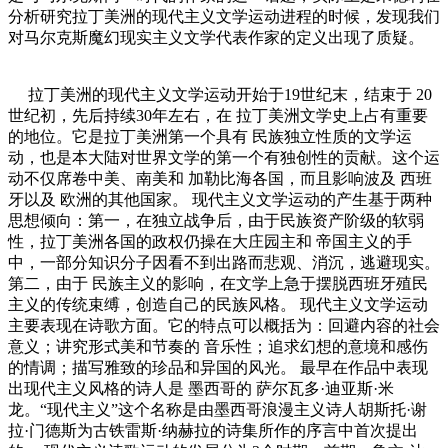
分析研究拉丁美洲的现代主义文学运动进程的时候，发现我们
对马尔克斯魔幻现实主义文学代表作家的定义出现了质疑。
拉丁美洲的现代主义文学运动开始于19世纪末，结束于 20
世纪初，先后持续30年左右，在 拉丁美洲文学史上占有重要
的地位。它是拉丁美洲第一个具有 民族独立性质的文学运
动，也是本大陆对世界文学的第一个有独创性的贡献。这个运
动不仅席卷中美、南美和 加勒比海各国，而且影响波及 西班
牙以及 欧洲的其他国家。 现代主义文学运动的产生基于两种
思想倾向：第一，在独立战争后，由于民族资产阶级的软弱
性，拉丁美洲各国的政权仍操在大庄园主和 帝国主义的手
中，一部分知识分子因看不到出路而悲观、消沉，逃避现实。
第二，由于 民族主义的影响，在文学上急于摆脱西班牙殖民
主义的传统束缚，创造自己的民族风格。 现代主义文学运动
主要表现在诗歌方面。它的特点可以概括为：回避内容的社会
意义；讲究形式美和节奏的 音乐性；追求幻想的意境和感伤
的情调；描写雅致的珍品和异国的风光。 最早在作品中表现
出现代主义风格的诗人是 墨西哥的 萨尔瓦多·迪亚斯·米
龙。“现代主义”这个名称是由墨西哥浪漫主义诗人胡斯托·谢
拉·门德斯为古铁雷斯·纳赫拉的诗集所作的序言中首次提出