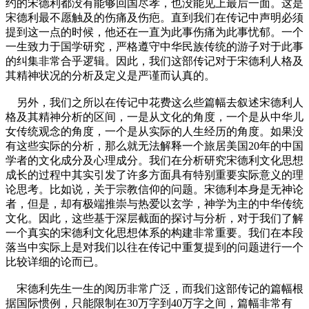
约的宋德利都没有能够回国尽孝，也没能见上最后一面。这是
宋德利最不愿触及的伤痛及伤疤。直到我们在传记中声明必须
提到这一点的时候，他还在一直为此事伤痛为此事忧郁。一个
一生致力于国学研究，严格遵守中华民族传统的游子对于此事
的纠集非常合乎逻辑。因此，我们这部传记对于宋德利人格及
其精神状况的分析及定义是严谨而认真的。
另外，我们之所以在传记中花费这么些篇幅去叙述宋德利人
格及其精神分析的区间，一是从文化的角度，一个是从中华儿
女传统观念的角度，一个是从实际的人生经历的角度。如果没
有这些实际的分析，那么就无法解释一个旅居美国20年的中国
学者的文化成分及心理成分。我们在分析研究宋德利文化思想
成长的过程中其实引发了许多方面具有特别重要实际意义的理
论思考。比如说，关于宗教信仰的问题。宋德利本身是无神论
者，但是，却有极端推崇与热爱以玄学，神学为主的中华传统
文化。因此，这些基于深层截面的探讨与分析，对于我们了解
一个真实的宋德利文化思想体系的构建非常重要。我们在本段
落当中实际上是对我们以往在传记中重复提到的问题进行一个
比较详细的论而已。
宋德利先生一生的阅历非常广泛，而我们这部传记的篇幅根
据国际惯例，只能限制在30万字到40万字之间，篇幅非常有