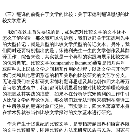
《三》翻译的前提在于文学的比较：关于宋德利翻译思想的比
较文学意识
我们在这里首先要说的是，如果您对比较文学的文本还不
怎么了解的话，那么我可以告诉您，我们这部关于宋德利先生
的大型传记，就是典型的比较文学类型的传记文本。另外，我
们同时还要特别指出的是，宋德利先生一生的文学创作及其翻
译工作，综合来说，其实就是一个典型的实践与展示比较文学
的优秀典范。比较文学(comparative literature)通常是指对两种
或两种以上民族文学之间相互作用的过程，以及文学与其他艺
术门类和其他意识形态的相互关系的比较研究的文艺学分支。
无论是我们在分析研究宋德利翻译思想及其他创作四大名著万
言诗歌的过程中，我们都可以明显看出他对比较文学理论概念
的把握及其实践的痕迹。如果不在分析研究宋德利的工作中引
入比较文学的理论体系，那么我们就无法理解宋德利在翻译工
作中所涉及的翻译对象广泛性。而实际上，四大名著原著本身
在学术界就被当作比较文学探讨的文学蓝本进行研究。
作为产生于19世纪的比较文学，是专指跨越国界和语言界限
的文学比较研究，即用比较的方法来研究民族与民族、国家与