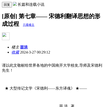
长篇和连载小说
回复
[原创] 第七章—— 宋德利翻译思想的形
成过程
只看楼主
楼主
苗洪
收藏
2024-3-27 00:29:12
谨以此文敬献给世界各地的中国南开大学校友,导师及宋德利
先生！
★ 大型传记文学《宋德利——东方译魂》 ★——
苗 洪 著