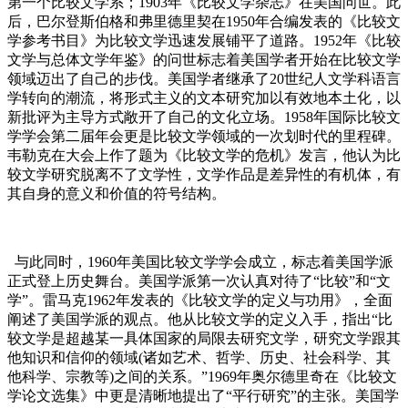
第一个比较文学系；1903年《比较文学杂志》在美国问世。此
后，巴尔登斯伯格和弗里德里契在1950年合编发表的《比较文
学参考书目》为比较文学迅速发展铺平了道路。1952年《比较
文学与总体文学年鉴》的问世标志着美国学者开始在比较文学
领域迈出了自己的步伐。美国学者继承了20世纪人文学科语言
学转向的潮流，将形式主义的文本研究加以有效地本土化，以
新批评为主导方式敞开了自己的文化立场。1958年国际比较文
学学会第二届年会更是比较文学领域的一次划时代的里程碑。
韦勒克在大会上作了题为《比较文学的危机》发言，他认为比
较文学研究脱离不了文学性，文学作品是差异性的有机体，有
其自身的意义和价值的符号结构。
与此同时，1960年美国比较文学学会成立，标志着美国学派
正式登上历史舞台。美国学派第一次认真对待了“比较”和“文
学”。雷马克1962年发表的《比较文学的定义与功用》，全面
阐述了美国学派的观点。他从比较文学的定义入手，指出“比
较文学是超越某一具体国家的局限去研究文学，研究文学跟其
他知识和信仰的领域(诸如艺术、哲学、历史、社会科学、其
他科学、宗教等)之间的关系。”1969年奥尔德里奇在《比较文
学论文选集》中更是清晰地提出了“平行研究”的主张。美国学