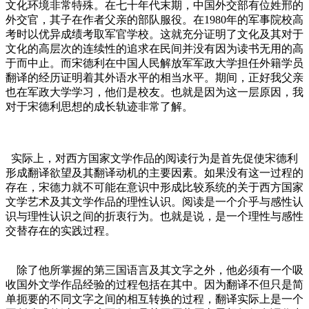
文化环境非常特殊。在七十年代末期，中国外交部有位姓邢的
外交官，其子在作者父亲的部队服役。在1980年的军事院校高
考时以优异成绩考取军官学校。这就充分证明了文化及其对于
文化的高层次的连续性的追求在民间并没有因为读书无用的高
于而中止。而宋德利在中国人民解放军军政大学担任外籍学员
翻译的经历证明着其外语水平的相当水平。期间，正好我父亲
也在军政大学学习，他们是校友。也就是因为这一层原因，我
对于宋德利思想的成长轨迹非常了解。
实际上，对西方国家文学作品的阅读行为是首先促使宋德利
形成翻译欲望及其翻译动机的主要因素。如果没有这一过程的
存在，宋德力就不可能在意识中形成比较系统的关于西方国家
文学艺术及其文学作品的理性认识。阅读是一个介乎与感性认
识与理性认识之间的折衷行为。也就是说，是一个理性与感性
交替存在的实践过程。
除了他所掌握的第三国语言及其文字之外，他必须有一个吸
收国外文学作品经验的过程包括在其中。因为翻译不但只是简
单扼要的不同文字之间的相互转换的过程，翻译实际上是一个