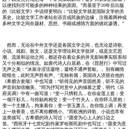
以便找到尽可能多的种种结果的原因。”而基亚于20年后出版
的《比较文学》中说得更明白：“比较文学就是国际文学的关
系史。比较文学工作者站在语言或民族的边缘，注视着两种或
多种文学之间在题材、思想、书籍或感情方面的彼此渗透。”
然而，无论在中外文学还是各国文学之间，也无论是诗歌、
小说、戏剧、散文，还是文学理论和文学批评，或是文艺思
潮、流派和运动之间，都还存在着众多的并无影响事实联系却
又十分相似的情况。如唐代诗人白居易，在《琵琶行》中写过
无声之美：“冰泉冷涩弦凝绝，凝绝不通声暂歇。。别有幽情
暗恨生，此时无声胜有声。”无独有偶，英国诗人济慈在他的
《希腊古瓮颂》中也写道：“听得见的声音固然美，听不见的
声音则加倍幽美。”同为抒写对意中人的倾慕之爱，明代《乐
府吴调》中有一曲写道：“变一只绣鞋儿，在你金莲上套；变
一领汗衫儿，与你贴肉相交；变一个竹夫人，在你怀儿里抱；
变一个主腰儿，拘束着你；变一管玉萧儿，在你指上调；再变
上一块香茶，也不离你樱桃小。”而欧洲的诗歌、小说也常有
这类描写，古希腊的诗人写过：“愿变为心上人的口边之
笛。”西班牙十七世纪剧作家罗哈斯民剧中也写过：“愿变为意