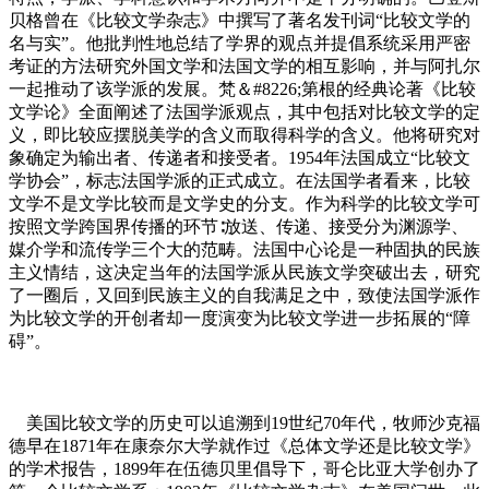
贝格曾在《比较文学杂志》中撰写了著名发刊词“比较文学的
名与实”。他批判性地总结了学界的观点并提倡系统采用严密
考证的方法研究外国文学和法国文学的相互影响，并与阿扎尔
一起推动了该学派的发展。梵＆#8226;第根的经典论著《比较
文学论》全面阐述了法国学派观点，其中包括对比较文学的定
义，即比较应摆脱美学的含义而取得科学的含义。他将研究对
象确定为输出者、传递者和接受者。1954年法国成立“比较文
学协会”，标志法国学派的正式成立。在法国学者看来，比较
文学不是文学比较而是文学史的分支。作为科学的比较文学可
按照文学跨国界传播的环节∶放送、传递、接受分为渊源学、
媒介学和流传学三个大的范畴。法国中心论是一种固执的民族
主义情结，这决定当年的法国学派从民族文学突破出去，研究
了一圈后，又回到民族主义的自我满足之中，致使法国学派作
为比较文学的开创者却一度演变为比较文学进一步拓展的“障
碍”。
美国比较文学的历史可以追溯到19世纪70年代，牧师沙克福
德早在1871年在康奈尔大学就作过《总体文学还是比较文学》
的学术报告，1899年在伍德贝里倡导下，哥仑比亚大学创办了