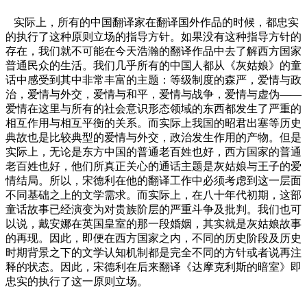
实际上，所有的中国翻译家在翻译国外作品的时候，都忠实
的执行了这种原则立场的指导方针。如果没有这种指导方针的
存在，我们就不可能在今天浩瀚的翻译作品中去了解西方国家
普通民众的生活。我们几乎所有的中国人都从《灰姑娘》的童
话中感受到其中非常丰富的主题：等级制度的森严，爱情与政
治，爱情与外交，爱情与和平，爱情与战争，爱情与虚伪——
爱情在这里与所有的社会意识形态领域的东西都发生了严重的
相互作用与相互平衡的关系。而实际上我国的昭君出塞等历史
典故也是比较典型的爱情与外交，政治发生作用的产物。但是
实际上，无论是东方中国的普通老百姓也好，西方国家的普通
老百姓也好，他们所真正关心的通话主题是灰姑娘与王子的爱
情结局。所以，宋德利在他的翻译工作中必须考虑到这一层面
不同基础之上的文学需求。而实际上，在八十年代初期，这部
童话故事已经演变为对贵族阶层的严重斗争及批判。我们也可
以说，戴安娜在英国皇室的那一段婚姻，其实就是灰姑娘故事
的再现。因此，即便在西方国家之内，不同的历史阶段及历史
时期背景之下的文学认知机制都是完全不同的方针或者说再注
释的状态。因此，宋德利在后来翻译《达摩克利斯的暗室》即
忠实的执行了这一原则立场。