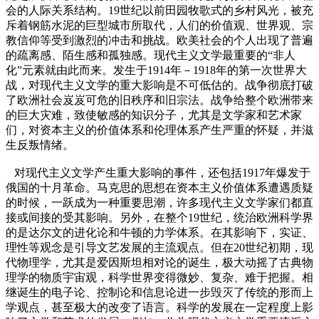
会的人际关系结构。19世纪以前田园牧歌式的乡村风光，被充
斥着钢筋水泥的巨型城市所取代，人们的价值观、世界观、宗
教信仰等受到激烈的冲击和挑战。欧美社会的个人出现了普遍
的疏离感、陌生感和孤独感。现代主义文学最重要的“非人
化”元素就由此而来。发生于1914年－1918年的第一次世界大
战，对现代主义文学的重大影响是不可低估的。战争彻底打破
了欧洲社会岌岌可危的旧秩序和旧宗法。战争给整个欧洲带来
的巨大灾难，致使敏感的知识分子，尤其是文学家和艺术家
们，对资本主义的价值体系和伦理体系产生严重的怀疑，并滋
生反叛情绪。
对现代主义文学产生重大影响的事件，还包括1917年爆发于
俄国的十月革命。马克思的思想在资本主义价值体系遭遇质疑
的时候，一跃成为一种重要思潮，许多现代主义文学家们都直
接或间接的受其影响。另外，在整个19世纪，统治欧洲科学界
的是达尔文的进化论和牛顿的力学体系。在其影响下，实证、
理性等观念是引导文艺发展的主流观点。但在20世纪初期，现
代物理学，尤其是爱因斯坦相对论的诞生，极大动摇了古典物
理学的物质宇宙观，科学世界变得微妙、复杂、难于把握。相
继诞生的电子论、控制论和信息论进一步毁灭了传统的形而上
学观点，甚至极大的改变了语言。科学的发展在一定程度上影