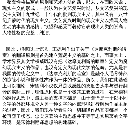
一整套性格描写的原则和艺术方法的话，那末，在西欧来说，
现实主义的形成，一般认为在文艺复兴时期。从文艺复兴的现
实主义到十九世纪二十年代的批判现实主义，其中又有十八世
纪启蒙时代的现实主义。文艺复兴时期的现实主义以描写人物
生动的丰富的感情，欲望和感受而著称它表现出人类的崇高，
人物性格的完整，纯洁。
因此，根据以上情况，宋德利作出了关于《达摩克利斯的暗
室》的翻译原则是首先建立荒诞主义的基础之上。而事实上，
学术界及其文学权威既没有把《达摩克利斯的暗室》定义为魔
幻现实主义的作品，也没有定义为现代文学的范畴。尤其是在
我国的传统定义中，《达摩克利斯的暗室》是融令人毛骨悚然
的惊险小说和哲学性杰作为一体的作品。所以，我们在此基础
上可以推论，宋德利不仅仅只是以感性的态度去从事与进行翻
译的实际工作，理性原则也是一个极其主要的过程。在宋德利
的翻译思想中，最主要的支撑基础是，由于翻译是一个以不同
文字的外部环境介入另一种文字的内部环境进行解构作品主题
的过程，因此，我们现在所看见的一切翻译作品其实都是一个
被再塑了状态。忠实原著的主题思想并不等于忠实原著的文字
环境，是宋德利翻译思想的构建基础。