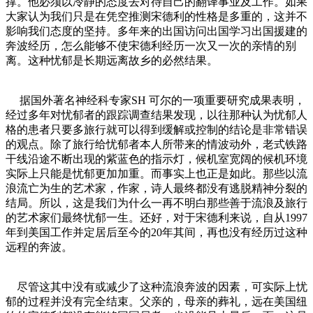
撑。他必须以冷静的态度去对待自己的翻译事业及工作。如果
大家认为我们只是在凭空推测宋德利的性格是多重的，这并不
影响我们态度的坚持。多年来的出国访问出国学习出国援建的
奔波经历，怎么能够不使宋德利经历一次又一次的亲情的别
离。这种忧郁是长期远离故乡的必然结果。
据国外著名神经科专家SH 可尔的一项重要研究成果表明，
经过多年对忧郁者的跟踪调查结果发现，以往那种认为忧郁人
格的患者只要多旅行就可以得到缓解或控制的结论是非常错误
的观点。除了旅行给忧郁者本人所带来的情波动外，老式铁路
干线沿途不断出现的紫蓝色的指示灯，候机室宽阔的候机环境
实际上只能是忧郁更加加重。而事实上也正是如此。那些以流
浪流亡为生的艺术家，作家，诗人最终都没有逃脱精神分裂的
结局。所以，这是我们为什么一再不明白那些善于流浪及旅行
的艺术家们最终忧郁一生。还好，对于宋德利来说，自从1997
年到美国工作并定居后至今的20年其间，再也没有经历过这种
远程的奔波。
尽管这其中没有或减少了这种流浪奔波的因素，可实际上忧
郁的过程并没有完全结束。父亲的，母亲的葬礼，远在美国纽