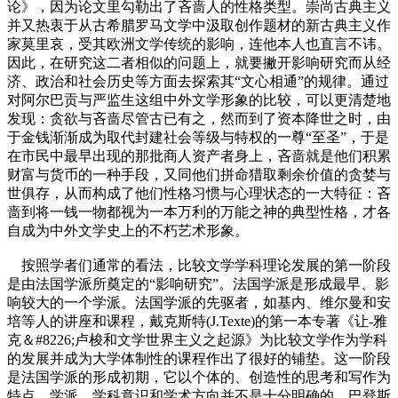
论》，因为论文里勾勒出了吝啬人的性格类型。崇尚古典主义
并又热衷于从古希腊罗马文学中汲取创作题材的新古典主义作
家莫里哀，受其欧洲文学传统的影响，连他本人也直言不讳。
因此，在研究这二者相似的问题上，就要撇开影响研究而从经
济、政治和社会历史等方面去探索其“文心相通”的规律。通过
对阿尔巴贡与严监生这组中外文学形象的比较，可以更清楚地
发现：贪欲与吝啬尽管古已有之，然而到了资本降世之时，由
于金钱渐渐成为取代封建社会等级与特权的一尊“至圣”，于是
在市民中最早出现的那批商人资产者身上，吝啬就是他们积累
财富与货币的一种手段，又同他们拼命猎取剩余价值的贪婪与
世俱存，从而构成了他们性格习惯与心理状态的一大特征：吝
啬到将一钱一物都视为一本万利的万能之神的典型性格，才各
自成为中外文学史上的不朽艺术形象。
按照学者们通常的看法，比较文学学科理论发展的第一阶段
是由法国学派所奠定的“影响研究”。法国学派是形成最早、影
响较大的一个学派。法国学派的先驱者，如基内、维尔曼和安
培等人的讲座和课程，戴克斯特(J.Texte)的第一本专著《让-雅
克＆#8226;卢梭和文学世界主义之起源》为比较文学作为学科
的发展并成为大学体制性的课程作出了很好的铺垫。这一阶段
是法国学派的形成初期，它以个体的、创造性的思考和写作为
特点，学派、学科意识和学术方向并不是十分明确的。巴登斯