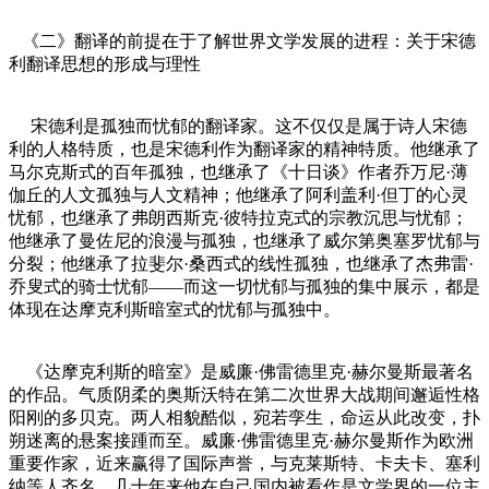
《二》翻译的前提在于了解世界文学发展的进程：关于宋德
利翻译思想的形成与理性
宋德利是孤独而忧郁的翻译家。这不仅仅是属于诗人宋德
利的人格特质，也是宋德利作为翻译家的精神特质。他继承了
马尔克斯式的百年孤独，也继承了《十日谈》作者乔万尼·薄
伽丘的人文孤独与人文精神；他继承了阿利盖利·但丁的心灵
忧郁，也继承了弗朗西斯克·彼特拉克式的宗教沉思与忧郁；
他继承了曼佐尼的浪漫与孤独，也继承了威尔第奥塞罗忧郁与
分裂；他继承了拉斐尔·桑西式的线性孤独，也继承了杰弗雷·
乔叟式的骑士忧郁——而这一切忧郁与孤独的集中展示，都是
体现在达摩克利斯暗室式的忧郁与孤独中。
《达摩克利斯的暗室》是威廉·佛雷德里克·赫尔曼斯最著名
的作品。气质阴柔的奥斯沃特在第二次世界大战期间邂逅性格
阳刚的多贝克。两人相貌酷似，宛若孪生，命运从此改变，扑
朔迷离的悬案接踵而至。威廉·佛雷德里克·赫尔曼斯作为欧洲
重要作家，近来赢得了国际声誉，与克莱斯特、卡夫卡、塞利
纳等人齐名。几十年来他在自己国内被看作是文学界的一位主