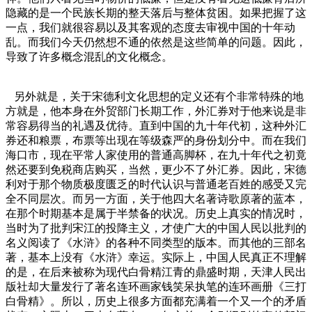
隐藏的是一个民族长期的整天落后与整体贫困。如果把握了这
一点，我们就很容易以及其客观的态度去审视中国的十年动
乱。而我们今天仍然想不通的依然是这些简单的问题。因此，
导致了许多概念混乱的文化概念。
另外就是，关于宋德利文化思想的定义还有个非常特殊的地
方就是，他本身在外贸部门长期工作，外汇券对于他来说是非
常容易得当的礼遇及优待。直到中国的九十年代初，这种外汇
券还和粮票，布票等出现在等级森严的身份划分中。而在我们
海口市，现在平常人家使用的普通高脚杯，在九十年代之初竟
然还要到免税商店购买，当然，更少不了外汇券。因此，宋德
利对于那个物质极度匮乏的时代认识与普通老百姓的感受又完
全不同层次。而另一方面，关于他四大名著诗歌原著的蓝本，
在那个时期基本是属于半禁备的状况。历史上真实的情况时，
当时为了批判宋江的投降主义，才使广大的中国人民以批判的
名义阅读了《水浒》的各种不同类型的版本。而其他的三部名
著，基本上没有《水浒》幸运。实际上，中国人民真正不理解
的是，在后来被称为现代白骨精江青的鼎盛时期，天津人民出
版社却大量发行了著名连环画家钱笑呆执笔的连环画册《三打
白骨精》。所以，历史上很多方面都充满着一个又一个的矛盾