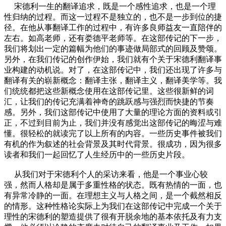
宋德利一生的翻译追求，既是一个感性追求，也是一个理
性归纳的过程。而这一过程不是独立的，也不是一步到位的捷
径。在他从事翻译工作的过程中，有许多良师益友一直陪伴的
左右。如高老师，还有娄德平老师等。在这部传记的下一步，
我们将划出一定的篇幅为他们的事迹做局部式的回顾及赞颂。
另外，在我们传记的创作伊始，我们就有个关于宋德利翻译事
业构建的动机说。对了，在这部传记中，我们还出现了许多与
翻译有关的崭新概念：翻译主张，翻译主义，翻译美学等。我
们统统都把这些新概念使用在这部传记里。这些很新鲜的词
汇，让我们的传记充满着神奇的跳跃感与强烈而快捷的节奏
感。另外，我们这部传记中使用了大量的理论方面的资料或引
正，不过到目前为止，我们并没有感觉出这部传记的晦涩与难
懂。很轻松的就读完了以上所有的内容。一些历史事件被我们
有机的作为叙述的社会背景及其时代背景。很成功，因为很多
读者和我们一起回忆了人生经历中的一些历史片段。
从我们对于宋徳利个人的采访来看，他是一个事业心较
强，然而人格却是属于多重性格的状态。既有热情的一面，也
有异常冷静的一面。在理想主义与人格之间，是一个截然相反
的情形。这种性格论实际上为我们在这部传记中完成一个关于
理性的宋德利的塑造提供了很有开脱余地的基本依托及有力支