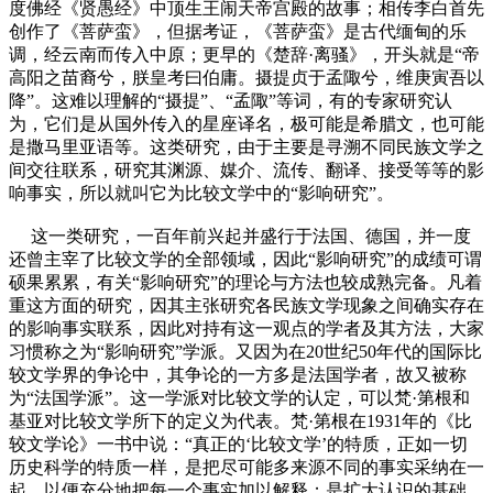
度佛经《贤愚经》中顶生王闹天帝宫殿的故事；相传李白首先
创作了《菩萨蛮》，但据考证，《菩萨蛮》是古代缅甸的乐
调，经云南而传入中原；更早的《楚辞·离骚》，开头就是“帝
高阳之苗裔兮，朕皇考曰伯庸。摄提贞于孟陬兮，维庚寅吾以
降”。这难以理解的“摄提”、“孟陬”等词，有的专家研究认
为，它们是从国外传入的星座译名，极可能是希腊文，也可能
是撒马里亚语等。这类研究，由于主要是寻溯不同民族文学之
间交往联系，研究其渊源、媒介、流传、翻译、接受等等的影
响事实，所以就叫它为比较文学中的“影响研究”。
这一类研究，一百年前兴起并盛行于法国、德国，并一度
还曾主宰了比较文学的全部领域，因此“影响研究”的成绩可谓
硕果累累，有关“影响研究”的理论与方法也较成熟完备。凡着
重这方面的研究，因其主张研究各民族文学现象之间确实存在
的影响事实联系，因此对持有这一观点的学者及其方法，大家
习惯称之为“影响研究”学派。又因为在20世纪50年代的国际比
较文学界的争论中，其争论的一方多是法国学者，故又被称
为“法国学派”。这一学派对比较文学的认定，可以梵·第根和
基亚对比较文学所下的定义为代表。梵·第根在1931年的《比
较文学论》一书中说：“真正的‘比较文学’的特质，正如一切
历史科学的特质一样，是把尽可能多来源不同的事实采纳在一
起，以便充分地把每一个事实加以解释；是扩大认识的基础，