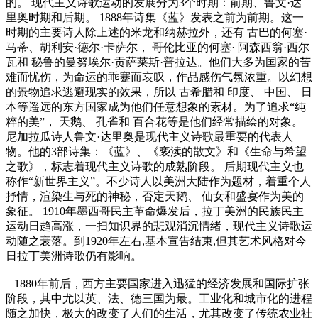
的。 现代主义诗歌运动的发展分为3个时期：前期、鲁文·达
里奥时期和后期。 1888年诗集《蓝》发表之前为前期。这一
时期的主要诗人除上述的米龙和纳赫拉外，还有 古巴的何塞·
马蒂、胡利安·德尔·卡萨尔， 哥伦比亚的何塞· 阿森西翁·西尔
瓦和 秘鲁的曼努埃尔·贡萨莱斯·普拉达。他们大多为国家的苦
难而忧伤，为命运的乖蹇而哀叹，作品感伤气氛浓重。以幻想
的景物追求逃避现实的效果，所以 古希腊和 印度、 中国、 日
本等遥远的东方国家成为他们任意想象的素材。为了追求“纯
粹的美”， 天鹅、 孔雀和 百合花等是他们经常描绘的对象。
尼加拉瓜诗人鲁文·达里奥是现代主义诗歌最重要的代表人
物。他的3部诗集：《蓝》、《亵渎的散文》和《生命与希望
之歌》，标志着现代主义诗歌的成熟阶段。 后期现代主义也
称作“新世界主义”。不少诗人以美洲大陆作为题材，着重个人
抒情，渲染生与死的神秘，否定天鹅、 仙女和盛宴作为美的
象征。 1910年墨西哥民主革命爆发后，拉丁美洲的民族民主
运动日趋高涨，一扫知识界的悲观消沉情绪，现代主义诗歌运
动随之衰落。到1920年左右,基本宣告结束,但其艺术风格对今
日拉丁美洲诗歌仍有影响。
1880年前后，西方主要国家进入迅猛的经济发展和国际扩张
阶段，其中尤以英、法、德三国为最。工业化和城市化的进程
随之加快，极大的改变了人们的生活，尤其改变了传统农业社