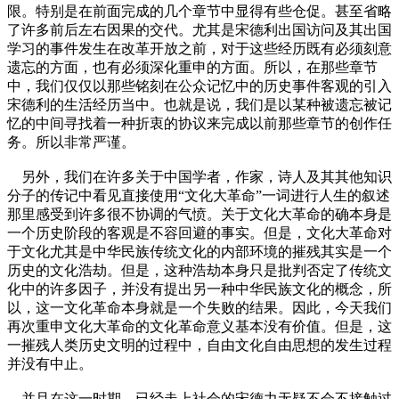
限。特别是在前面完成的几个章节中显得有些仓促。甚至省略
了许多前后左右因果的交代。尤其是宋德利出国访问及其出国
学习的事件发生在改革开放之前，对于这些经历既有必须刻意
遗忘的方面，也有必须深化重申的方面。所以，在那些章节
中，我们仅仅以那些铭刻在公众记忆中的历史事件客观的引入
宋德利的生活经历当中。也就是说，我们是以某种被遗忘被记
忆的中间寻找着一种折衷的协议来完成以前那些章节的创作任
务。所以非常严谨。
另外，我们在许多关于中国学者，作家，诗人及其其他知识
分子的传记中看见直接使用“文化大革命”一词进行人生的叙述
那里感受到许多很不协调的气愤。关于文化大革命的确本身是
一个历史阶段的客观是不容回避的事实。但是，文化大革命对
于文化尤其是中华民族传统文化的内部环境的摧残其实是一个
历史的文化浩劫。但是，这种浩劫本身只是批判否定了传统文
化中的许多因子，并没有提出另一种中华民族文化的概念，所
以，这一文化革命本身就是一个失败的结果。因此，今天我们
再次重申文化大革命的文化革命意义基本没有价值。但是，这
一摧残人类历史文明的过程中，自由文化自由思想的发生过程
并没有中止。
并且在这一时期，已经走上社会的宋德力无疑不会不接触过