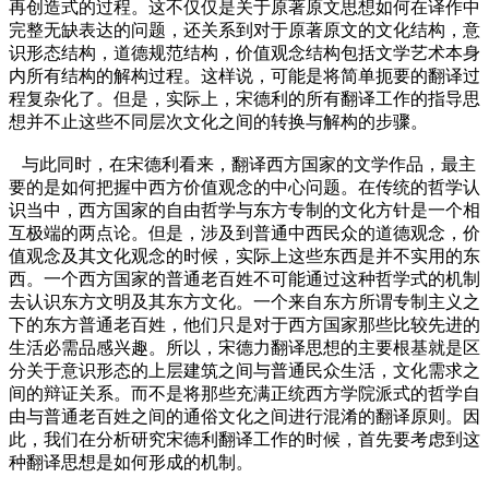
再创造式的过程。这不仅仅是关于原著原文思想如何在译作中
完整无缺表达的问题，还关系到对于原著原文的文化结构，意
识形态结构，道德规范结构，价值观念结构包括文学艺术本身
内所有结构的解构过程。这样说，可能是将简单扼要的翻译过
程复杂化了。但是，实际上，宋德利的所有翻译工作的指导思
想并不止这些不同层次文化之间的转换与解构的步骤。
与此同时，在宋德利看来，翻译西方国家的文学作品，最主
要的是如何把握中西方价值观念的中心问题。在传统的哲学认
识当中，西方国家的自由哲学与东方专制的文化方针是一个相
互极端的两点论。但是，涉及到普通中西民众的道德观念，价
值观念及其文化观念的时候，实际上这些东西是并不实用的东
西。一个西方国家的普通老百姓不可能通过这种哲学式的机制
去认识东方文明及其东方文化。一个来自东方所谓专制主义之
下的东方普通老百姓，他们只是对于西方国家那些比较先进的
生活必需品感兴趣。所以，宋德力翻译思想的主要根基就是区
分关于意识形态的上层建筑之间与普通民众生活，文化需求之
间的辩证关系。而不是将那些充满正统西方学院派式的哲学自
由与普通老百姓之间的通俗文化之间进行混淆的翻译原则。因
此，我们在分析研究宋德利翻译工作的时候，首先要考虑到这
种翻译思想是如何形成的机制。