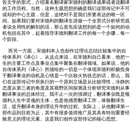
告文学的形式，介绍著名翻译家宋德利的翻译成果或者说翻译
的工作历程。当然，这种主题思想的确是我们这部传记中不可
或却的中心主题，但是，这绝对不是我们所要表达的唯一区
间。如果我们要对宋德利的翻译生涯做一个全景式分析研究或
者说全局性的解剖的话，那么首先应该想到的是一个如何的动
机包括在其中，起着指导宋德利翻译工作的每一个步骤，每一
个阶段。
而另一方面，宋德利本人也创作过理论总结比较集中的自
传体系列《译心》。从这点来说，在宋德利自己看来，他把一
生的主要工作点及事业点集中聚集在翻译领域。如果说，他的
自传体系列《译心》所描绘的一切是一个体现宋德利积极投身
于翻译事业的动机及心情是一个比较火热状态的话，那么，我
们在这部传记中所执行的一个原则立场是从比较理性，冷静的
态度从第三者的角度及其视野区间探测及分析研究宋德利从事
翻译事业的总体经过。我不止一次的强调过，翻译事业既是颂
德利人生中灵魂的主体，也是他感受翻译工作，体验翻译生
活，提升翻译本身的理论升华的过程。实际上，从他翻译第一
部作品到目前为止，其中有很多值得推广及其具有特别重要经
验意义的理论元素。这是我们创作这部传记的核心思想。