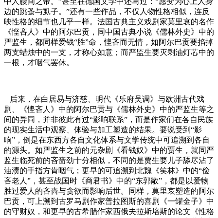
中人腰间之带。”甚至在德国文学中还写过：“愿变为心上人身
边的跳蚤与虱子。”还有一些作品，不仅人物性格相似，连反
映性格的细节也几乎一样。法国古典主义戏剧家莫里哀的名作
《悭吝人》中的阿尔巴贡，同中国古典小说《儒林外史》中的
严监生，都同样爱钱“胜”命，悭吝而无情，如阿尔巴贡要掐掉
两支蜡烛中的一支，才称心如意；而严监生要灭剩油灯芯中的
一根，才咽气罢休。
后来，在白居易与济慈、明代《乐府吴调》与欧洲古代戏
剧、《悭吝人》中的阿尔巴贡与《儒林外史》中的严监生等之
间的异同，并非彼此有过“影响联系”，而是作家们在各自民族
的现实生活中观察、体验与加工塑造的结果。要说受到“影
响”，倒是在东西方各自文化体系与文学传统中可追溯到各自
的源头。如严监生之前的元杂剧《看钱奴》中的贾生，就同严
监生临死前的吝啬劲十分相似，不同的是贾生要儿子舔尽沾了
油渍的手指方肯咽气；更早的可追溯到北魏《笑林》中的“俭
吝老人”，甚至战国时《商君书》中的“东郭敞”，都是以爱物
胜过爱人的吝啬与贪欲而影响后世。同样，莫里哀塑造的阿尔
巴贡，可上溯到古罗马剧作家普拉图斯的喜剧《一罐金子》中
的守财奴，和更早的古希腊作家西俄夫拉斯培斯的论文《性格