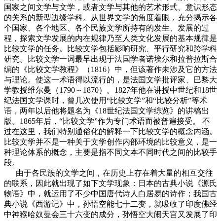
国家之间文学与文学，或者文学与其他的艺术形式、意识形态
的关系的新型边缘学科。从世界文学的角度着眼，充分揭示各
个国家、各个地区、各个民族文学所持有的发生、发展的过
程，探索文学发展的内在规律乃至人类文化发展的基本规律是
比较文学的任务。比较文学包括影响研究、平行研究和跨学科
研究。比较文学一词最早出现于法国学者诺埃尔和拉普拉斯合
编的《比较文学教程》（1816）中，但该著作未涉及它的方法
与理论。使这一术语得以流行的，是法国文学批评家、巴黎大
学教授维尔曼（1790～1870）。1827年他在讲授中世纪和18世
纪法国文学课时，曾几次使用“比较文学”和“比较分析”等术
语，两年以后他将题名为《18世纪法国文学综览》的讲稿出
版。1865年后，“比较文学”作为专门术语而被普遍接受。 不
过在这里，我们特别通俗化的解释一下比较文学的概念内涵。
比较文学并不是一种关于文学创作内部环境的比较意义，是一
种理论体系的概念，主要是指不同文本不同时代之间的比较手
段。
由于各民族的文学之间，在历史上存在着大量的相互交往
的联系，因此就出现了如下文学现象：日本的古典小说《源氏
物语》中，就运用了不少中国唐代诗人白居易的诗作；我国古
典小说《西游记》中，孙悟空能七十二变，就吸收了印度佛经
中神猴哈奴曼会三十六变的成分，孙悟空大闹天宫又发展了印