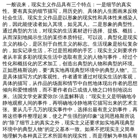
一般说来，现实主义作品具有三个特点：一是细节的真实
性。要有真实的细节描写，用历史的、具体的人生图画来反映
社会生活。现实主义作品是以形象的现实性和具体性来感染人
的，因此能使读者如入其境，如见其人。二是形象的典型性。
通过典型的方法，对现实的生活素材进行选择、提炼、概括，
从而深刻地揭示生活的某些本质特征。可以说，典型化是现实
主义的核心，是区别于自然主义的标志。生活现象是纷纭复杂
的，如实记录生活，不过是照相师的手艺；现实主义则要求作
者从丰富多彩的现实生活中选取有意义的人物与事件，经过个
性化和概括化的艺术加工，创造出典型的人物和典型的环境。
正如恩格斯说的，要“真实地再现典型环境中的典型人物”。三
是具体描写方式的客观性。作者通常通过对现实生活的客观，
具体的描写，从作品的场面和情节中自然地体现出作者的思想
倾向和爱憎感情，而不要作者自己或借人物之口特别地说出
来。法国文学史家爱弥尔·法盖解释说："现实主义是明确地冷
静地观察人间的事件，再明确地冷静地将它描写出来的艺术主
张。要从几千几万的现实事件中，选择出最有意义韵事件，再
将这些事件整理起来，使之产生强烈的印象"这同恩格斯所说
的"除了细节上的真实之外，现实主义还要求如实地再现典型
环境中的典型人物"的定义基本一致。如果不把现实主义简单
地理解为各种真正艺术所固有的现实性，而是理解为单独具有