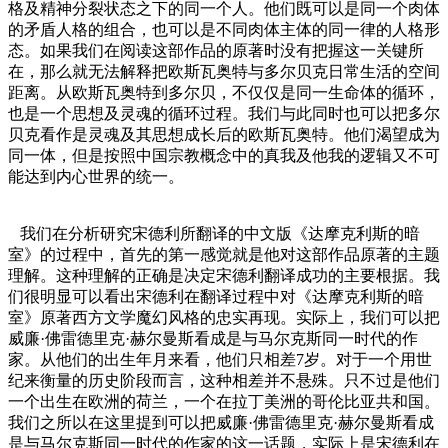
格及精神分裂状态之下的同一个人。他们既可以是同一个肉体
的矛盾人格的组合，也可以是不同肉体主体的同一律的人格形
态。如果我们在阅读这部作品的原著时没有把握这一关键所
在，那么就无法解释把欧斯瓦奥特与多尔贝克日常生活的空间
距离。从欧斯瓦奥特到多尔贝，不仅仅是同一生命体的循环，
也是一个思想及灵魂的循环过程。我们与此同时也可以把多尔
贝克看作是灵魂及其思想成长后的欧斯瓦奥特。他们渴望成为
同一体，但是按照中国宗教概念中的真我及他我的逻辑又不可
能达到内心世界的统一。
我们在分析研究宋德利所翻译的中文版《达摩克利斯的暗
室》的过程中，首先的第一感觉就是他对这部作品原著的主题
理解。这种理解的正确是决定宋德利翻译成功的主要根据。我
们很明显可以看出宋德利在翻译过程中对《达摩克利斯的暗
室》原著西方文学魔幻风格的忠实再现。实际上，我们可以把
威廉·佛雷德里克·赫尔曼斯看成是与马尔克斯同一时代的作
家。从他们的出生年月来看，他们只相差7岁。对于一个用世
纪来衡量的历史阶段而言，这种相差并不悬殊。只不过是他们
一个出生在欧洲的荷兰，一个在拉丁美洲的哥伦比亚共和国。
我们之所以在这里提到可以把威廉·佛雷德里克·赫尔曼斯看成
是与马尔克斯同一时代的作家的这一话题，实际上是宋德利在