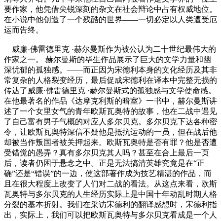
要作家，他凭借尖锐深刻的杂文在社会辩论中占有权威地位。
在小说中他创造了一个残酷的世界——一切必定以人类遭受厄
运而告终。
威廉·佛雷德里克 ·赫尔曼斯作为被公认为二十世纪最伟大的
作家之一。 赫尔曼斯的毕生作品展示了巨大的文学力量和幽
深忧郁的孤独感。——而正因为宋德利本身的文化经历及其非
常复杂的人格裂变经历，最后促成宋德利在译本中完整无损的
传达了威廉·佛雷德里克 ·赫尔曼斯式的孤独感与文学使命感。
在他最著名的作品《达摩克利斯的暗室》一书中，赫尔曼斯讲
述了一个女里女气的青年欧斯瓦奥特的故事，他在二战中遇见
了自己富有男子气概的对应人多尔贝克。多尔贝克下达各种密
令，让欧斯瓦奥特深信不疑他是抵抗运动的一员，但在战后他
却被当作叛国者被关押起来。欧斯瓦奥特是否有罪？他是否遭
受错觉的愚弄？真有多尔贝克其人吗？甚至在合上最后一页
后，读者仍困于悬念之中。正是无法搞清英雄究竟是在“正
确”还是“错误”的一边，使这部著作成为技艺精湛的作品，而
且在很大程度上改变了人们对二战的看法。从这点来看，欧斯
瓦奥特与多尔贝克的人生经历实际上是中国十年动乱时期人格
分裂的基本折射。我们在采访宋德利的翻译感想时，宋德利指
出，实际上，我们可以把欧斯瓦奥特与多尔贝克看成是一个人