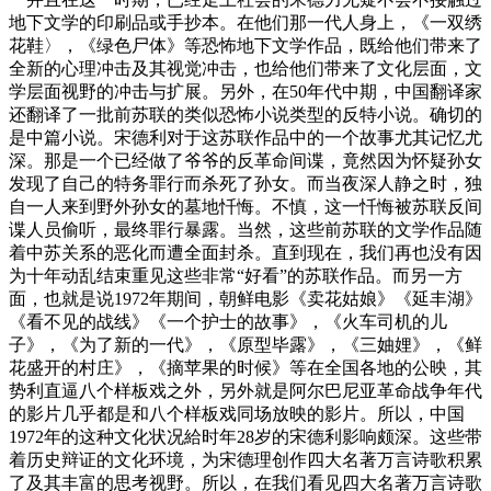
地下文学的印刷品或手抄本。在他们那一代人身上，《一双绣
花鞋〉，《绿色尸体》等恐怖地下文学作品，既给他们带来了
全新的心理冲击及其视觉冲击，也给他们带来了文化层面，文
学层面视野的冲击与扩展。另外，在50年代中期，中国翻译家
还翻译了一批前苏联的类似恐怖小说类型的反特小说。确切的
是中篇小说。宋德利对于这苏联作品中的一个故事尤其记忆尤
深。那是一个已经做了爷爷的反革命间谍，竟然因为怀疑孙女
发现了自己的特务罪行而杀死了孙女。而当夜深人静之时，独
自一人来到野外孙女的墓地忏悔。不慎，这一忏悔被苏联反间
谍人员偷听，最终罪行暴露。当然，这些前苏联的文学作品随
着中苏关系的恶化而遭全面封杀。直到现在，我们再也没有因
为十年动乱结束重见这些非常“好看”的苏联作品。而另一方
面，也就是说1972年期间，朝鲜电影《卖花姑娘》《延丰湖》
《看不见的战线》《一个护士的故事》，《火车司机的儿
子》，《为了新的一代》，《原型毕露》，《三妯娌》，《鲜
花盛开的村庄》，《摘苹果的时候》等在全国各地的公映，其
势利直逼八个样板戏之外，另外就是阿尔巴尼亚革命战争年代
的影片几乎都是和八个样板戏同场放映的影片。所以，中国
1972年的这种文化状况給时年28岁的宋德利影响颇深。这些带
着历史辩证的文化环境，为宋德理创作四大名著万言诗歌积累
了及其丰富的思考视野。所以，在我们看见四大名著万言诗歌