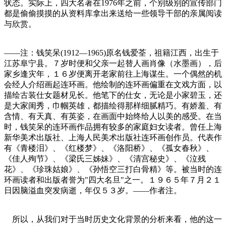
状态。实际上，四大名著在1976年之前，个别级别的宣传部门
都是偷偷摸摸的从资料库拿出来送给一些领导干部的亲属阅读
与欣赏。
——注：钱笑呆(1912—1965)原名钱爱荃，祖籍江西，出生于
江苏阜宁县。７岁时便和父亲一起替人画肖像（水墨画），后
家乡逢灾年，１６岁便离开老家前往上海谋生。一个偶然的机
会经人介绍画起连环画。他绘制的连环画偏重在文戏方面，以
描绘古装仕女题材见长。他笔下的仕女，无论是小家碧玉，还
是大家闺秀，巾帼英雄，都描绘得那样细腻精巧。有娇羞、有
含情、有天真、有英姿，在画面中始终给人以美的感受。在当
时，钱笑呆的连环画作品拥有较多的家庭妇女读者。曾任上海
新华美术出版社、上海人民美术出版社连环画创作员。代表作
有《青楼泪》、《红楼梦》、《洛阳桥》、《孤女春秋》、
《佳人殉节》、《梁氏三姊妹》、《清宫秘史》、《泣残
花》、《珍珠姑娘》、《孙悟空三打白骨精》等。被当时的连
环画读者和出版者誉为"四大名旦"之一。１９６５年７月２１
日因脑溢血突发病逝，年仅５３岁。——作者注。
所以，从我们对于当时历史文化背景的分析来看，他的这一