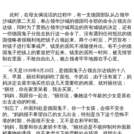
此时，在母女俩说话的过程中，有一支德国部队从占领华
沙城的第二天后，奉占领华沙城的德国司令部的命令占领吉尔
达镇，同时为了贯彻占领华沙城周边的所有城镇的决定，还有
一些德国鬼子分批去执行这一命令了。没有遇到任何抵抗的德
国侵略者很顺利地把镇子占领起来。两个小时后，严厉宣布：
对镇子进行军事戒严。镇里的居民不准随便外出。有不少的德
国鬼子把镇上的要道把守起来。镇里的居民一时间，被无情管
制在里面，不敢自由出入，被占领者牢牢地握在手心里。
……
今天是1939年9月20日，是德国鬼子占领吉尔达镇的十八
天。早晨，丽丝和妈妈吃了面包、牛奶后，由于没有菜了，妈
妈决定去菜市场买些后这几天需要吃的肉菜。就对丽丝说：
“丽丝，你在家里呆着，我去买菜。”
“妈妈，我跟你一起去。”丽丝说，像她这个年龄的少女是喜欢
出去走动的时候。
“别忘了，外面到处是德国鬼子。你一个女孩，会很不安全
的。”妈妈很不希望自己的女儿出去，特别是当下这个恐怖不
堪的时期，外面很不安全，又不是在和平时期。
“妈妈，我要和你去麦胡卡市场。”丽丝还是不能抑制对外面新
鲜事物的诱惑，也不考虑当下的严酷社会环境，就想出去。