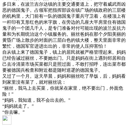
多日来，在波兰吉尔达镇的主要交通要道上，把守着威武而凶
恶的德国鬼子。占领军把指挥部设在镇广场的镇政府的三层楼
的机构里，大门前有一队的德国鬼子重兵守卫着，在楼顶上有
一杆印有叉形红色的米字旗，在旁边的几座大平房里住有德国
鬼子的一个团几千人，是专门准备对付可能出现的波兰反抗力
量和为长期统治这个小镇服务的。丽丝爸妈在那个夕阳美丽的
黄昏广场上散步的对面的三层白色的镇大楼，整天里面非常的
繁忙，德国军官进进出出的，非常的使人压抑害怕！
自从镇上来了德国鬼子，镇上的居民就被严格管理起来。妈妈
已经告诫过丽丝，不要她出门。只是妈妈在街上遇到邻居和自
己去冷清菜市场买菜都只是照过面，不敢打招呼，连出菜市都
要被德国兵检查和附近都是随时巡逻的德国鬼子。
又过了一个月。这天早晨，妈妈和丽丝吃了早饭，后，妈妈看
到家里没有菜了，就对丽丝说：
“丽丝，我马上去买菜，你就呆在家里，绝不要出门，外面危
险！”
“妈妈，我知道，我不会出去的。”
“妈妈就走了。”
“你去嘛。”