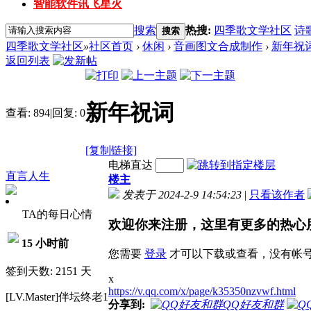
智能软件讯飞星火
搜索
热搜:
四季歌文学社区
诗
搜索
四季歌文学社区
»
社区首页
›
休闲
›
音画图文合成制作
›
新年祝
返回列表
新年祝词
查看:
894
|
回复:
0
[复制链接]
电梯直达
直言人生
楼主
发表于 2024-2-9 14:54:23
|
只看该作者
TA的每日心情
欢迎你来注册，这里有更多的热心
15 小时前
您需要
登录
才可以下载或查看，没有帐
签到天数: 2151 天
x
https://v.qq.com/x/page/k35350nzvwf.html
[LV.Master]伴坛终老1
分享到:
QQ好友和群