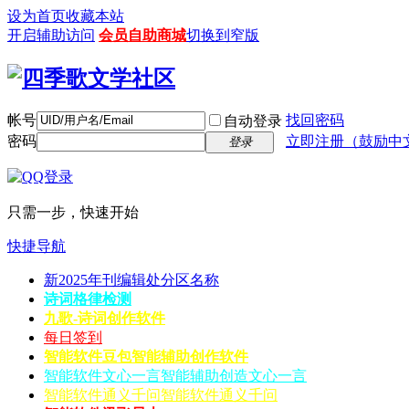
设为首页
收藏本站
开启辅助访问
会员自助商城
切换到窄版
帐号
找回密码
自动登录
密码
立即注册（鼓励中
登录
只需一步，快速开始
快捷导航
新2025年刊编辑处分区名称
诗词格律检测
九歌-诗词创作软件
每日签到
智能软件豆包
智能辅助创作软件
智能软件文心一言
智能辅助创造文心一言
智能软件通义千问
智能软件通义千问