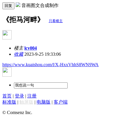
音画图文合成制作
回复
《拒马河畔》
只看楼主
楼主
lcy004
收藏
2023-9-25 19:33:06
https://www.kuaishou.com/f/X-HxxVhhS8WN9WA
首页
|
登录
|
注册
标准版
|
触屏版
|
电脑版
|
客户端
© Comsenz Inc.