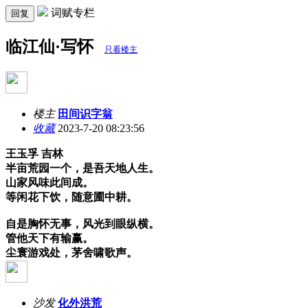
词赋专栏
回复
临江仙·写怀
只看楼主
楼主
田间识字翁
收藏
2023-7-20 08:23:56
王玉孚 吉林
半亩荒园一个，是吾天地人生。
山家风味此间成。
等闲花下饮，随意圃中耕。
自是胸怀无事，风光到眼纵横。
管他天下有输赢。
尘寰游戏处，茅舍啸歌声。
沙发
化外洪荒