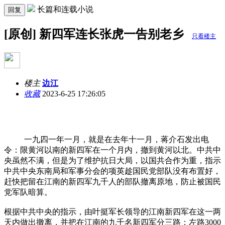
长篇和连载小说
回复
[原创] 新四军连长张虎一告别老乡
只看楼主
楼主
边江
收藏
2023-6-25 17:26:05
一九四一年一月，就是在去年十一月，蒋介石发出电
令：限黄河以南的新四军在一个月内，撤到黄河以北。中共中
央虽然不满，但是为了维护抗日大局，以国共合作为重，指示
中共中央东南局和军事分会的项英趁国民党部队没有布置好，
赶快把留在江南的新四军九千人的部队撤离原地，防止被国民
党军队暗算。
根据中共中央的指示，由叶挺军长领导的江南新四军在这一两
天内做出撤离，并把在江南的九千名新四军分三路：左路3000