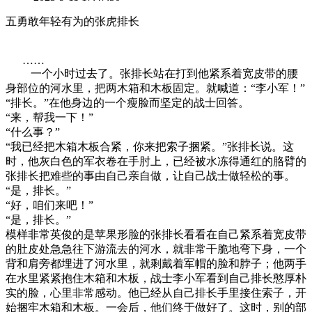
五勇敢年轻有为的张虎排长
……
一个小时过去了。张排长站在打到他紧系着宽皮带的腰
身部位的河水里，把两木箱和木板固定。就喊道：“李小军！”
“排长。”在他身边的一个瘦脸而坚定的战士回答。
“来，帮我一下！”
“什么事？”
“我已经把木箱木板合紧，你来把索子捆紧。”张排长说。这
时，他灰白色的军衣卷在手肘上，已经被水冻得通红的胳臂的
张排长把难些的事由自己亲自做，让自己战士做轻松的事。
“是，排长。”
“好，咱们来吧！”
“是，排长。”
模样非常英俊的是苹果形脸的张排长看看在自己紧系着宽皮带
的肚皮处急急往下游流去的河水，就非常干脆地弯下身，一个
背和肩旁都埋进了河水里，就剩戴着军帽的脸和脖子；他两手
在水里紧紧抱住木箱和木板，战士李小军看到自己排长憨厚朴
实的脸，心里非常感动。他已经从自己排长手里接住索子，开
始捆牢木箱和木板。一会后，他们终于做好了。这时，别的部