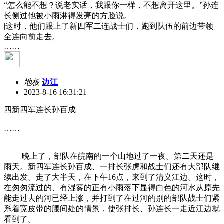
“怎么能不想？说老实话，我跟你一样，不想离开这里。”孙连
长侧过他被小雨淋得发亮的方脸说。
|这时，他们跟上了新四军二连战士们，跑到队伍的前边带领
全连向前走去。
……
地板
边江
2023-8-16 16:31:21
四新四军连长孙百成
……
晚上了，部队在皖南的一个山地过了一夜。第二天还是
雨天。新四军连长孙百成、一排长张虎和战士们还有大部队继
续出发。走了大半天，在下午16点，来到了清义江边。这时，
在匆匆流过的、有湿雾的正有小雨落下显得白色的河水从原先
能走过去的河已经上涨，并打到了在过河的别的部队战士们紧
系着宽皮带的腰间处的情景，使张排长、孙连长一走近江边就
看到了。