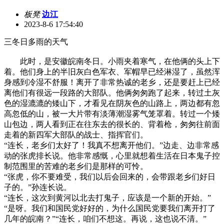
板凳
边江
2023-8-6 17:54:40
三冬日多雨的天气
此时，是安徽皖南冬日。小雨夹着寒气，在他俩的头上下
着。他们身上的半旧灰白色军衣、军帽早已经淋湿了，虽然浑
身感到冷湿不舒服！离开了非常热诚的老乡，还是要赶上已经
离他们有很远一段路的大部队。他俩匆匆跑了起来，转过土灰
色的湿漉漉的矮山下，才看见在阴灰色的山路上，两边都有忽
高忽低的山，被一大片带有淡薄潮湿雾气笼罩着。转过一个矮
山包边，两人看到正在往东去的很长的、背着枪，匆匆往前面
走着的新四军大部队的战士、指挥官们。
“连长，老乡们太好了！我真不想离开他们。”边走、边非常感
动的张虎排长说。他非常感慨，心里就想着生活在日本鬼子控
制范围里的苦难的老乡们是那样的可怜。
“张虎，你不要难受，我们以后会回来的，会带跟老乡们好日
子的。”孙连长说。
“连长，这次到黄河以北去打鬼子，应该是一个新的开始。”
“是呀。我们和国民党好好的，为什么国民党要我们离开打了
几年的皖南？”“连长，咱们不想这。再说，这也说不清。”