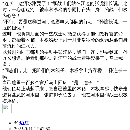
“连长，这河水涨宽了！”和战士们站在江边的张虎排长说。此
时，一心想过河，被非常冰冷的小雨打在头上身上的战士们极
为心急！
“不行。要是这样过河，会影响大部队的行动。”孙连长说。一
脸的担忧！
这时，他听到后面的一些战士可能是获得了他们指挥官的命
令，都抬着木箱、木板纷纷下到一月非常冰冷的匆匆从他们身
前流过的江水去。
既然别的同志都开始要动手架浮桥，我们一连，也要参加。孙
连长想道。他看到那些走进河里的战士着手架桥了，马上喊
道：
“同志们，走，把咱们的木箱子、木板拿上搭浮桥！”孙连长一
喊。
自己连里一百多个官兵马上回应：“是，连长！”
他们也马上动起手来，把自己连里的木箱、木板拿起，快步走
进有些急的河水里。张虎排长也去了。他在河水里和战士积极
搭浮桥。
#
5
边江
2023-9-11 17:47:50