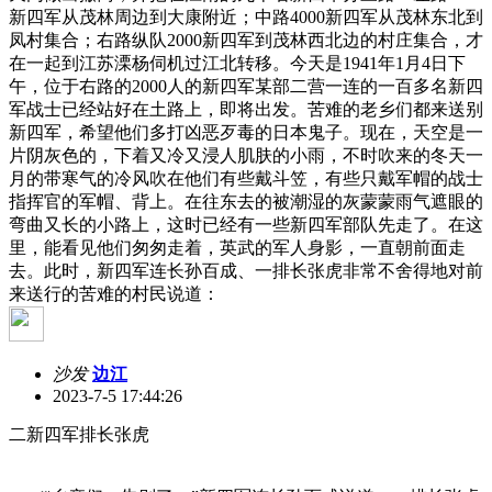
新四军从茂林周边到大康附近；中路4000新四军从茂林东北到
凤村集合；右路纵队2000新四军到茂林西北边的村庄集合，才
在一起到江苏溧杨伺机过江北转移。今天是1941年1月4日下
午，位于右路的2000人的新四军某部二营一连的一百多名新四
军战士已经站好在土路上，即将出发。苦难的老乡们都来送别
新四军，希望他们多打凶恶歹毒的日本鬼子。现在，天空是一
片阴灰色的，下着又冷又浸人肌肤的小雨，不时吹来的冬天一
月的带寒气的冷风吹在他们有些戴斗笠，有些只戴军帽的战士
指挥官的军帽、背上。在往东去的被潮湿的灰蒙蒙雨气遮眼的
弯曲又长的小路上，这时已经有一些新四军部队先走了。在这
里，能看见他们匆匆走着，英武的军人身影，一直朝前面走
去。此时，新四军连长孙百成、一排长张虎非常不舍得地对前
来送行的苦难的村民说道：
沙发
边江
2023-7-5 17:44:26
二新四军排长张虎