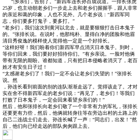
“|乡亲们，告别了。”新四军连长孙百成说道。一排长张虎
25岁，也主动朝老乡们一步走上去和老乡们握握手，跟人非常
的亲近和蔼的印象，人也不见外。几个老乡说：“新四军同
志，你们要多打鬼子，要多打。”
“老乡们，我们这次到黄河以北去，就是要狠狠打击日本鬼子
的。”张排长说。在说时，他那纯朴、显得白净的团脸和他眉
清目秀俊逸的模样使人觉得他一定是一个好排长。
“这样好呀！我们盼着你们新四军早点消灭日本鬼子。到时，
等你们回来，我们要好好招待你们。”有乡亲说。一脸对他俩
带有无限的期盼。谁都知道，只有把日本侵略者消灭了，老百
姓才有安生日子过！
“太感谢老乡们了！我们一定不会让老乡们失望的！”张排长
说。然
，孙连长看到前面的别的连队渐渐走远了。觉得该走了。才对
实在舍不得新四军走的老乡们说：“再见了，老乡们！等我们
打败了日本鬼子，一定会回来看望乡亲们的！”
然后，他和张排长向老乡们敬了一个非常有力的军礼，张排长
还要更有力些，然后，他俩就转身往等在旁边出村的土路上的
自己二连战士们走去。孙连长喊了一声：“同志们，出发！”然
后，他们向已经走远的部队匆匆跟上去。