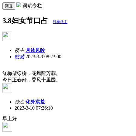
词赋专栏
回复
3.8妇女节口占
只看楼主
楼主
月沐风吟
收藏
2023-3-9 08:23:00
红梅偕绿柳，花舞醉芳菲。
今日正春好，香风十里围。
沙发
化外洪荒
2023-3-10 07:26:10
早上好