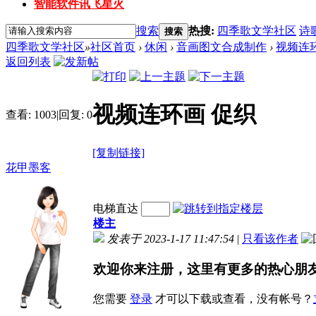
智能软件讯飞星火
搜索
热搜:
四季歌文学社区
诗
搜索
四季歌文学社区
»
社区首页
›
休闲
›
音画图文合成制作
›
视频连
返回列表
视频连环画 促织
查看:
1003
|
回复:
0
[复制链接]
花甲墨客
电梯直达
楼主
发表于 2023-1-17 11:47:54
|
只看该作者
欢迎你来注册，这里有更多的热心朋
您需要
登录
才可以下载或查看，没有帐号？