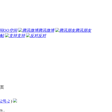
QQ空间
腾讯微博
腾讯朋友
帖
支持
反对
页
62号-2
)
s .