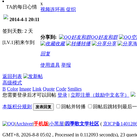
x
TA的每日心情
视频连环画 促织
2014-4-1 20:11
签到天数: 2 天
分享到:
QQ好友和群
[LV.1]初来乍到
收藏
转播
分享
淘
回复
使用道具
举报
返回列表
高级模式
B
Color
Image
Link
Quote
Code
Smilies
您需要登录后才可以回帖
登录
|
立即注册（鼓励中文名字）
本版积分规则
回帖并转播
回帖后跳转到最后一
发表回复
|
Archiver
|
手机版
|
小黑屋
|
四季歌文学社区
(
京ICP备140128
GMT+8, 2026-8-8 05:02
, Processed in 0.112093 second(s), 23 querie