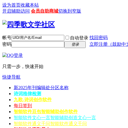
设为首页
收藏本站
开启辅助访问
会员自助商城
切换到窄版
帐号
找回密码
自动登录
密码
立即注册（鼓励中
登录
只需一步，快速开始
快捷导航
新2025年刊编辑处分区名称
诗词格律检测
九歌-诗词创作软件
每日签到
智能软件豆包
智能辅助创作软件
智能软件文心一言
智能辅助创造文心一言
智能软件通义千问
智能软件通义千问