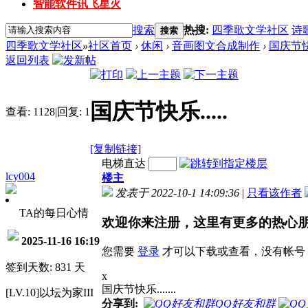
智能软件讯飞星火
搜索
热搜:
四季歌文学社区
诗
搜索
四季歌文学社区
»
社区首页
›
休闲
›
音画图文合成制作
›
国庆节快乐
返回列表
国庆节快乐.....
查看:
1128
|
回复:
1
[复制链接]
电梯直达
lcy004
楼主
发表于 2022-10-1 14:09:36
|
只看该作者
TA的每日心情
欢迎你来注册，这里有更多的热心
2025-11-16 16:19
您需要
登录
才可以下载或查看，没有帐号
签到天数: 831 天
x
国庆节快乐.......
[LV.10]以坛为家III
分享到:
QQ好友和群