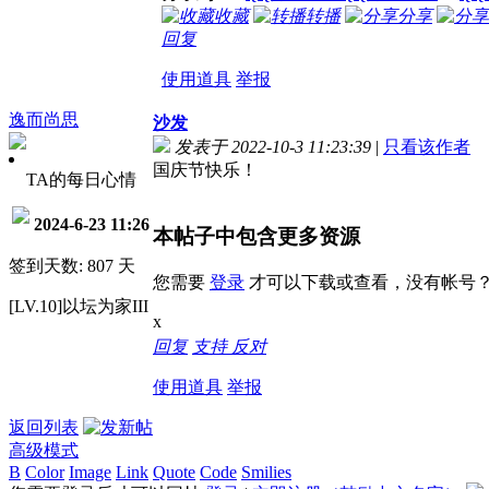
收藏
转播
分享
回复
使用道具
举报
逸而尚思
沙发
发表于 2022-10-3 11:23:39
|
只看该作者
国庆节快乐！
TA的每日心情
2024-6-23 11:26
本帖子中包含更多资源
签到天数: 807 天
您需要
登录
才可以下载或查看，没有帐号
[LV.10]以坛为家III
x
回复
支持
反对
使用道具
举报
返回列表
高级模式
B
Color
Image
Link
Quote
Code
Smilies