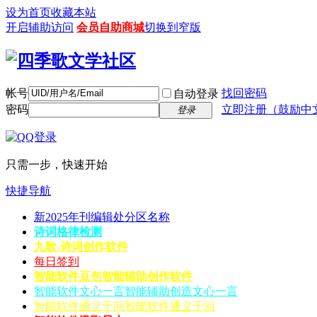
设为首页
收藏本站
开启辅助访问
会员自助商城
切换到窄版
帐号
找回密码
自动登录
密码
立即注册（鼓励中
登录
只需一步，快速开始
快捷导航
新2025年刊编辑处分区名称
诗词格律检测
九歌-诗词创作软件
每日签到
智能软件豆包
智能辅助创作软件
智能软件文心一言
智能辅助创造文心一言
智能软件通义千问
智能软件通义千问