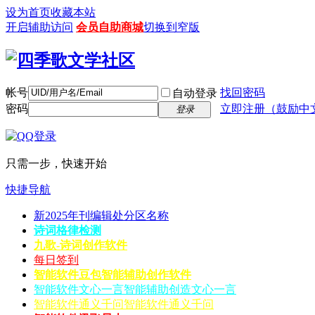
设为首页
收藏本站
开启辅助访问
会员自助商城
切换到窄版
帐号
找回密码
自动登录
密码
立即注册（鼓励中
登录
只需一步，快速开始
快捷导航
新2025年刊编辑处分区名称
诗词格律检测
九歌-诗词创作软件
每日签到
智能软件豆包
智能辅助创作软件
智能软件文心一言
智能辅助创造文心一言
智能软件通义千问
智能软件通义千问