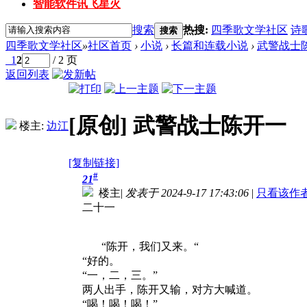
智能软件讯飞星火
搜索
热搜:
四季歌文学社区
诗
搜索
四季歌文学社区
»
社区首页
›
小说
›
长篇和连载小说
›
武警战士
1
2
/ 2 页
返回列表
[原创]
武警战士陈开一
楼主:
边江
[复制链接]
#
21
楼主
|
发表于 2024-9-17 17:43:06
|
只看该作
二十一
“陈开，我们又来。“
“好的。
“一，二，三。”
两人出手，陈开又输，对方大喊道。
“喝！喝！喝！”