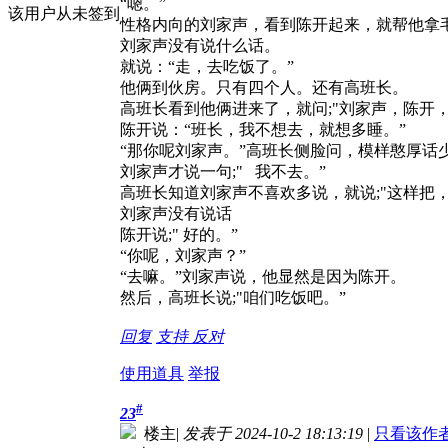
“嗯。”
该用户从未签到
性格内向的刘家声，看到陈开起来，就帮他拿毛
刘家声没有说什么话。
就说：“走，去吃饭了。”
他俩到伙房。只有四个人。还有高班长。
高班长看到他俩进来了，就问;"刘家声，陈开
陈开说：“班长，我不想去，就想多睡。”
“那你呢刘家声。”高班长侧脸问，模样憨厚话
刘家声才说一句;" 我不去。”
高班长知道刘家声不喜欢多说，就说;"这样把
刘家声没有说话
陈开说;" 好的。”
“你呢，刘家声？”
“去嘛。”刘家声说，他显然是因为陈开。
然后，高班长说;"咱们吃饭吧。”
回复
支持
反对
使用道具
举报
#
23
楼主
|
发表于 2024-10-2 18:13:19
|
只看该作