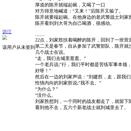
厚道的陈开就端起碗，又喝了一口
对方得意地喊道：“又来！”后陈开又输了。
陈开就要端起碗。在他身边的老武警战士刘家
陈开看到刘大哥为自己喝酒，很感动。
边江
……
22点，刘家胜扶着喝醉的陈开，回到了一班
第二天是春节，自从参加了武警部队，陈开就
该用户从未签到
几个战士在说。
“走，我们去城里逛逛。”
一个老兵说;"行，我们平时都是苦练军事本领
好呀！”
然后在一边的刘家声说：“刘建胜，走，跟我们
性情内向的刘家胜说;"我不去。”
“为什么？”
“没什么。
刘家胜想到，一个同时的战友都走了，就留下
看到他不去，五六个新老战士就到城里去了。