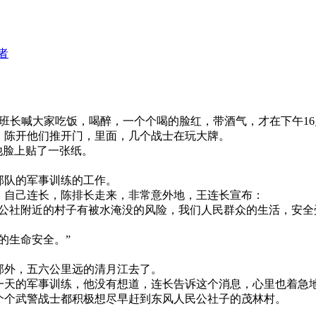
者
长喊大家吃饭，喝醉，一个个喝的脸红，带酒气，才在下午16
。陈开他们推开门，里面，几个战士在玩大牌。
他脸上贴了一张纸。
部队的军事训练的工作。
，自己连长，陈排长走来，非常意外地，王连长宣布：
民公社附近的村子有被水淹没的风险，我们人民群众的生活，安
的生命安全。”
郊外，五六公里远的清月江去了。
一天的军事训练，他没有想道，连长告诉这个消息，心里也着急
个个武警战士都积极想尽早赶到东风人民公社子的茂林村。