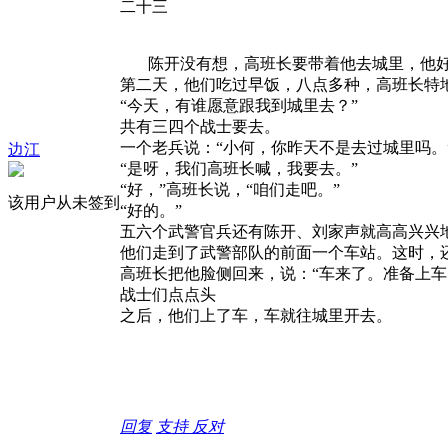
二十三
陈开没有想，高班长要带着他去城里，他好
第二天，他们吃过早饭，八点多种，高班长特
“今天，有谁愿意跟我到城里去？”
共有三四个战士要去。
一个老兵说：“小何，你昨天不是去过城里吗。
边江
“是呀，我们高班长喊，我要去。”
“好，”高班长说，“咱们走吧。”
该用户从未签到
“好的。”
五六个武警官兵还有陈开、刘家声就高高兴兴
他们走到了武警部队的前面一个车站。这时，
高班长把他脸侧回来，说：“车来了。准备上车
战士们点点头
之后，他们上了车，车就往城里开去。
回复
支持
反对