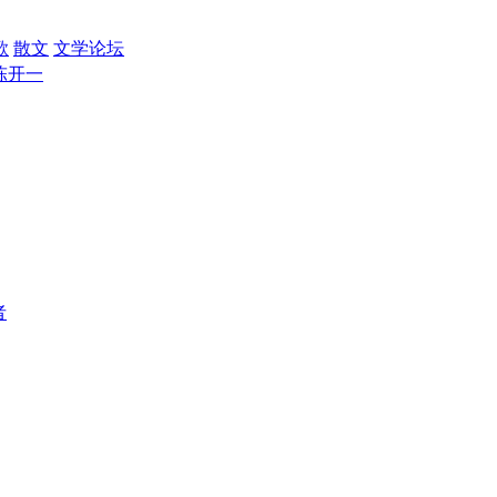
歌
散文
文学论坛
陈开一
者