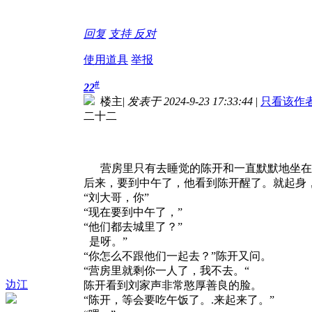
回复
支持
反对
使用道具
举报
#
22
楼主
|
发表于 2024-9-23 17:33:44
|
只看该作
二十二
营房里只有去睡觉的陈开和一直默默地坐在
后来，要到中午了，他看到陈开醒了。就起身
“刘大哥，你”
“现在要到中午了，”
“他们都去城里了？”
是呀。”
“你怎么不跟他们一起去？”陈开又问。
“营房里就剩你一人了，我不去。“
边江
陈开看到刘家声非常憨厚善良的脸。
“陈开，等会要吃午饭了。.来起来了。”