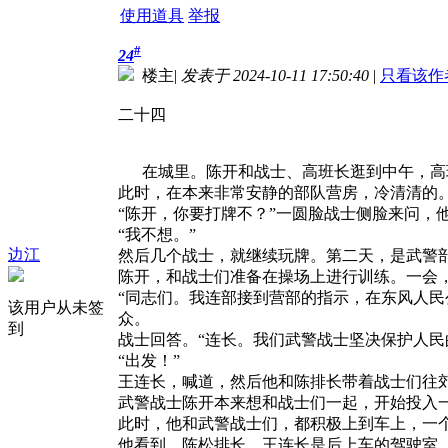
使用道具
举报
#
24
楼主
|
发表于 2024-10-11 17:50:40
|
只看该作
二十四
在城里。陈开和战士、高班长逛到中午，高班
此时，在本来非常安静的部队营房，冷清清的
“陈开，你要打牌不？”一圆脸战士侧脸来问，
“我不想。”
边江
然后几个战士，就继续玩牌。第二天，是武警
陈开，和战士们准备在操场上进行训练。一会
“同志们。我连部接到营部的指示，在东风人
该用户从未签
众。
到
战士回答。“连长。我们武警战士坚决保护人民
“出发！”
王连长，喊道，然后他和陈排长带着战士们往
武警战士陈开本来想和战士们一起，开始投入
此时，他和武警战士们，都积极上到车上，一
他看到，陈松排长，王连长是后上车的驾驶室