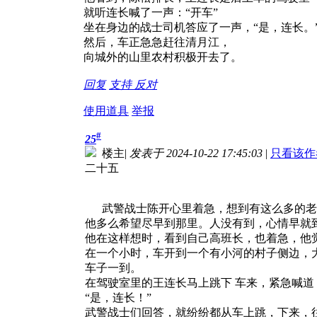
就听连长喊了一声：“开车”
坐在身边的战士司机答应了一声，“是，连长。
然后，车正急急赶往清月江，
向城外的山里农村积极开去了。
回复
支持
反对
使用道具
举报
#
25
楼主
|
发表于 2024-10-22 17:45:03
|
只看该作
二十五
武警战士陈开心里着急，想到有这么多的老乡
他多么希望尽早到那里。人没有到，心情早就
他在这样想时，看到自己高班长，也着急，他
在一个小时，车开到一个有小河的村子侧边，
车子一到。
在驾驶室里的王连长马上跳下 车来，紧急喊道
“是，连长！”
武警战士们回答，就纷纷都从车上跳，下来，